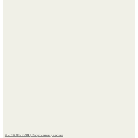
К началу 1980-х Кристи бринкли стала лицом
американского моделинга и главным воплощением
естественной привлекательности.
Талант - как и хорошие гены - часто передается по
наследству.
© 2026 90-60-90 | Спортивные девушки