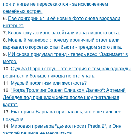
почти нигде не пересекаются - за исключением
семейных встреч.
6.
Еве лонгории 51 и её новые фото снова взорвали
интернет.
7.
Клаву коку активно захейтили из-за лишнего веса.
8.
Модный манифест: почему ироничный ответ вали
карнавал о корсетах стал бьюти - трендом этого лета.
9.
ИИ снова придумал тренд - теперь всех "Зажимает" в
метро.
10.
Судьба Шэрон стоун - это история о том, как однажды
решиться и больше никогда не отступать.
11.
Мудрый пофигизм или жесткость?
12.
"Когда Троллинг Зашел Слишком Далеко": Артемий
Лебедев под прицелом хейта после шоу "натальная
карта".
13.
Екатерина Варнава призналась, что ещё сильнее
похудела.
14.
Мировая премьера "дьявол носит Prada 2", и Энн
хэтэуэй решила не мелочиться.