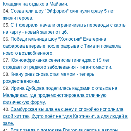
Клавдия на отдыхе в Майами.
34.
Создатели шоу "Эйфория" скипнули сразу 5 лет
жизни героев.
35.
С 1 февраля начали ограничивать переводы с карты
на карту - новый запрет от цб.
36.
Победительница шоу "Холостяк" Екатерина
сафарова впервые после разрыва с Тимати показала
нового возлюбленного.
37.
Южноафриканка сенетисив гининдза с 15 лет
страдает от редкого заболевания - гигантомастии.
38.
Киану ривз снова стал мемом - теперь
рождественским.
39.
Ирина Дубцова поделилась кадрами с отдыха на
Мальдивах, где продемонстрировала отличную
физическую форму.
40.
Самбурская вышла на сцену и спокойно исполнила
свой хит так, будто поёт не "для Картинки", а для людей в
зале.
41.
Вся правда о помолвке Григория лепса и авроры