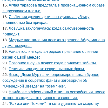
15.
Аглая тарасова предстала в провокационном образе
в прозрачном платье.
16.
71-Летняя дженис дикинсон удивила публику
внешностью без прикрас.
17.
Ловушка захлопнулась: когда самоуверенность
подводит.
18.
Мудрые наставления великого тренера Абдулманапа
нурмагомедова:
19.
Райан гослинг сделал редкое признание о личной
жизни с Евой мендес.
20.
Позорное шоу на людях: когда приличия забыты.
21.
Генетика или диета: секрет пышных форм.
22.
Выход Деми Мур на кинопремьере вызвал бурное
обсуждение в соцсетях: фанаты заговорили об
"Очередной Звезде" на "оземпике".
23.
Наиболее эффективный ответ на оскорбления, после
которого люди часто приносят извинения.
24.
"Как же они Похожи" - в сети удивляются сходству