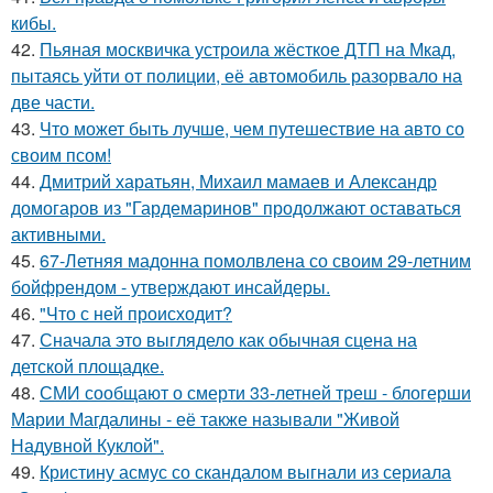
кибы.
42.
Пьяная москвичка устроила жёсткое ДТП на Мкад,
пытаясь уйти от полиции, её автомобиль разорвало на
две части.
43.
Что может быть лучше, чем путешествие на авто со
своим псом!
44.
Дмитрий харатьян, Михаил мамаев и Александр
домогаров из "Гардемаринов" продолжают оставаться
активными.
45.
67-Летняя мадонна помолвлена со своим 29-летним
бойфрендом - утверждают инсайдеры.
46.
"Что с ней происходит?
47.
Сначала это выглядело как обычная сцена на
детской площадке.
48.
СМИ сообщают о смерти 33-летней треш - блогерши
Марии Магдалины - её также называли "Живой
Надувной Куклой".
49.
Кристину асмус со скандалом выгнали из сериала