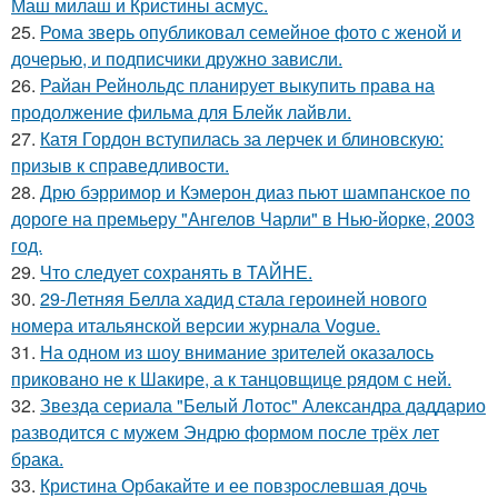
Маш милаш и Кристины асмус.
25.
Рома зверь опубликовал семейное фото с женой и
дочерью, и подписчики дружно зависли.
26.
Райан Рейнольдс планирует выкупить права на
продолжение фильма для Блейк лайвли.
27.
Катя Гордон вступилась за лерчек и блиновскую:
призыв к справедливости.
28.
Дрю бэрримор и Кэмерон диаз пьют шампанское по
дороге на премьеру "Ангелов Чарли" в Нью-йорке, 2003
год.
29.
Что следует сохранять в ТАЙНЕ.
30.
29-Летняя Белла хадид стала героиней нового
номера итальянской версии журнала Vogue.
31.
На одном из шоу внимание зрителей оказалось
приковано не к Шакире, а к танцовщице рядом с ней.
32.
Звезда сериала "Белый Лотос" Александра даддарио
разводится с мужем Эндрю формом после трёх лет
брака.
33.
Кристина Орбакайте и ее повзрослевшая дочь