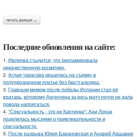
читать дальше →
Последние обновления на сайте:
1.
Ивлеева стыдится, что рекламировала
некачественную косметику.
2.
Аглая тарасова решилась на съемку в
полупрозрачном платье без бюстгальтера.
3.
Главным мемом после победы Испании стал её
вратарь, которому Аргентина за весь матч почти не дала
повода напрягаться.
4.
"Сексуальность - это не Картинка": Ани Лорак
поделилась мыслями о привлекательности и
сексуальности.
5.
После разрыва Юлия Барановская и Андрей Аршавин