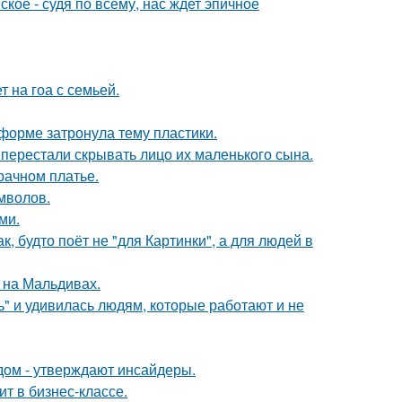
ое - судя по всему, нас ждет эпичное
 на гоа с семьей.
форме затронула тему пластики.
 перестали скрывать лицо их маленького сына.
рачном платье.
мволов.
ми.
, будто поёт не "для Картинки", а для людей в
 на Мальдивах.
" и удивилась людям, которые работают и не
дом - утверждают инсайдеры.
ит в бизнес-классе.