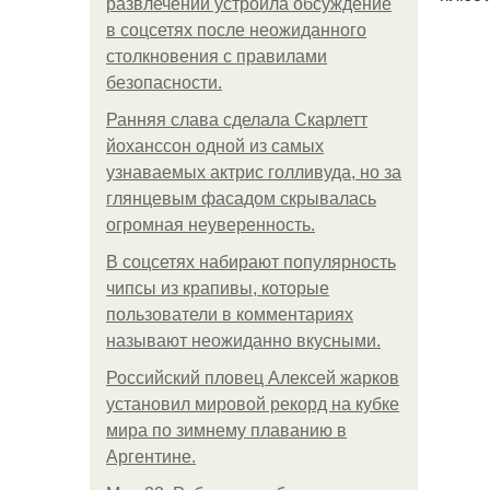
развлечений устроила обсуждение
в соцсетях после неожиданного
столкновения с правилами
безопасности.
Ранняя слава сделала Скарлетт
йоханссон одной из самых
узнаваемых актрис голливуда, но за
глянцевым фасадом скрывалась
огромная неуверенность.
В соцсетях набирают популярность
чипсы из крапивы, которые
пользователи в комментариях
называют неожиданно вкусными.
Российский пловец Алексей жарков
установил мировой рекорд на кубке
мира по зимнему плаванию в
Аргентине.