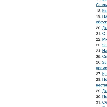
Столь
18.
Ек
19.
На
обсуж
20.
Дж
21.
Ст
22.
Мн
23.
50
24.
На
25.
Оп
26.
28
премии
27.
Кр
28.
По
неста
29.
Дж
30.
По
31.
Сч