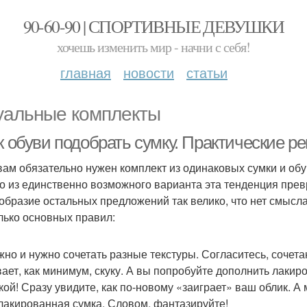
90-60-90 | СПОРТИВНЫЕ ДЕВУШКИ
хочешь изменить мир - начни с себя!
главная
новости
статьи
уальные комплекты
 к обуви подобрать сумку. Практические 
вам обязательно нужен комплект из одинаковых сумки и обув
о из единственно возможного варианта эта тенденция превр
образие остальных предложений так велико, что нет смысла
лько основных правил:
но и нужно сочетать разные текстуры. Согласитесь, сочета
ает, как минимум, скуку. А вы попробуйте дополнить лак
кой! Сразу увидите, как по-новому «заиграет» ваш облик. 
лакированная сумка. Словом, фантазируйте!