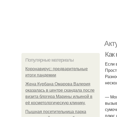
Акт
Как
Популярные материалы
Если 
Коронавирус: предварительные
Прост
итоги пандемии
Разно
неско
Жена Курбана Омарова Валерия
оказалась в центре скандала после
— Мож
визита блогера Марины ильиной в
вызыв
её косметологическую клинику.
сумоч
Пышная посетительница парка
плюс 