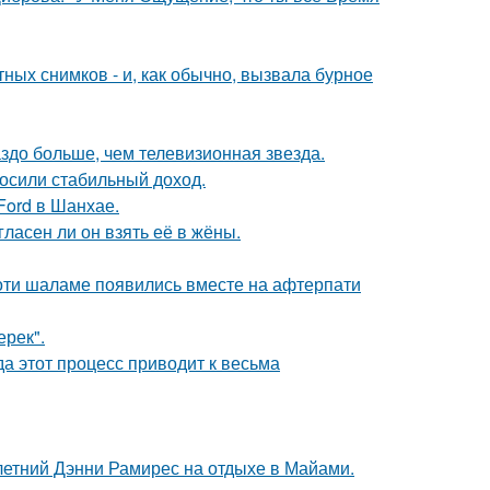
ых снимков - и, как обычно, вызвала бурное
аздо больше, чем телевизионная звезда.
носили стабильный доход.
Ford в Шанхае.
ласен ли он взять её в жёны.
моти шаламе появились вместе на афтерпати
ерек".
да этот процесс приводит к весьма
летний Дэнни Рамирес на отдыхе в Майами.