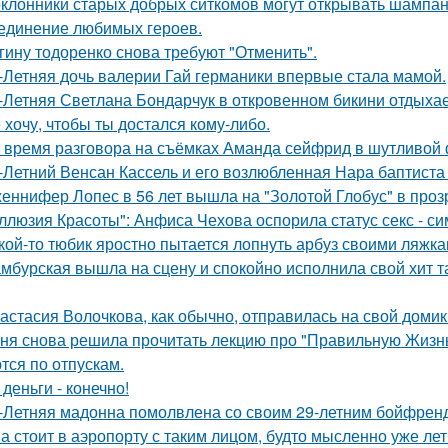
клонники старых добрых ситкомов могут открывать шампанск
единение любимых героев.
гину тодоренко снова требуют "Отменить".
-Летняя дочь валерии Гай германики впервые стала мамой.
-Летняя Светлана Бондарчук в откровенном бикини отдыхает
 хочу, чтобы ты достался кому-либо.
 время разговора на съёмках Аманда сейфрид в шутливой 
-Летний Венсан Кассель и его возлюбленная Нара баптиста
еннифер Лопес в 56 лет вышла на "Золотой Глобус" в проз
ллюзия Красоты": Анфиса Чехова оспорила статус секс - си
кой-то тюбик яростно пытается лопнуть арбуз своими ляжка
мбурская вышла на сцену и спокойно исполнила свой хит так
астасия Волочкова, как обычно, отправилась на свой домик
ня снова решила прочитать лекцию про "Правильную Жизнь
тся по отпускам.
 деньги - конечно!
-Летняя мадонна помолвлена со своим 29-летним бойфрен
а стоит в аэропорту с таким лицом, будто мысленно уже лет