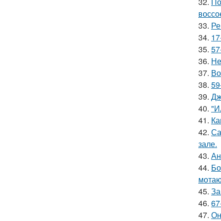
32.
По
воссо
33.
Ре
34.
17
35.
57
36.
Не
37.
Во
38.
59
39.
Дж
40.
"И
41.
Ка
42.
Са
зале.
43.
Ан
44.
Бо
мотаю
45.
За
46.
67
47.
Он