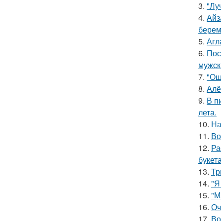
3.
"Лу
4.
Айз
берем
5.
Агл
6.
Пос
мужск
7.
"Ош
8.
Алё
9.
В п
лета.
10.
На
11.
Во
12.
Ра
букет
13.
Тр
14.
"Я
15.
"М
16.
Оч
17.
Во