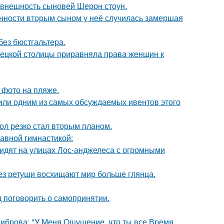
 внешность сыновей Шерон стоун.
енности вторым сыном у неё случилась замершая
без бюстгальтера.
мецкой столицы приравняла права женщин к
 фото на пляже.
стили одним из самых обсуждаемых ивентов этого
ол резко стал вторым планом.
тавной гимнастикой:
видят на улицах Лос-анджелеса с огромными
без ретуши восхищают мир больше глянца.
 поговорить о самопринятии.
Диброва: "У Меня Ощущение, что ты все Время