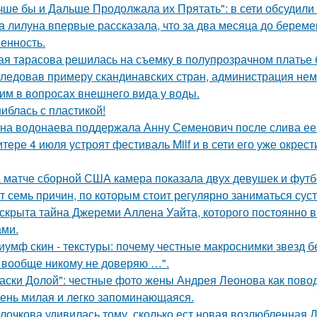
чше бы и Дальше Продолжала их Прятать": в сети обсудили
а лилуна впервые рассказала, что за два месяца до берем
енность.
ая тарасова решилась на съемку в полупрозрачном платье 
ледовав примеру скандинавских стран, администрация не
им в вопросах внешнего вида у воды.
иблась с пластикой!
на водонаева поддержала Анну Семенович после слива ее
итере 4 июля устроят фестиваль Milf и в сети его уже окре
 матче сборной США камера показала двух девушек и футб
т семь причин, по которым стоит регулярно заниматься сус
скрыта тайна Джереми Аллена Уайта, которого постоянно 
ами.
иумф скин - текстуры: почему честные макроснимки звезд 
 вообще никому не доверяю …".
аски Долой": честные фото жены Андрея Леонова как повод
ень милая и легко запоминающаяся.
лочкова удивилась тому, сколько ест новая возлюбленная 