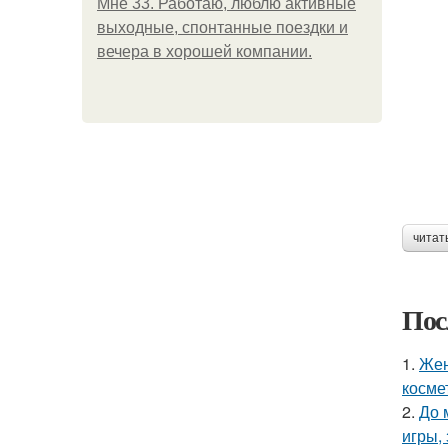
Мне 33. Работаю, люблю активные
выходные, спонтанные поездки и
вечера в хорошей компании.
читат
Пос
1.
Жен
косме
2.
До 
игры,