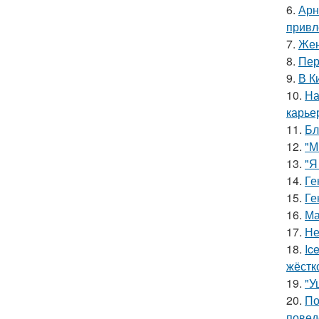
6.
Арн
привл
7.
Жен
8.
Пер
9.
В К
10.
На
карье
11.
Бл
12.
"М
13.
"Я
14.
Ге
15.
Ге
16.
Ма
17.
Не
18.
Ic
жёстк
19.
"У
20.
По
повед