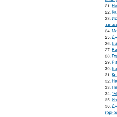
21.
На
22.
Ка
23.
Ис
завис
24.
Ма
25.
Дж
26.
Ви
27.
Ви
28.
Го
29.
Ри
30.
Во
31.
Ко
32.
На
33.
Не
34.
"М
35.
Из
36.
Дж
горно