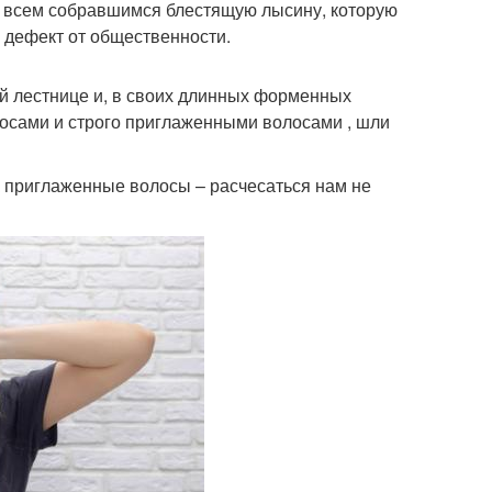
у и всем собравшимся блестящую лысину, которую
 дефект от общественности.
й лестнице и, в своих длинных форменных
косами и строго приглаженными волосами , шли
к приглаженные волосы – расчесаться нам не