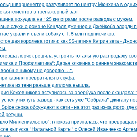
ольд шварценеггер разгуливает по центру Мюнхена в одних
екая клиентов в тренажерный зал.
щина похудела на 125 килограмм после развода с мужем.
вые слухи о романе Кендалл дженнер и Джейкоба элорди по
итае украли и съели собаку с 1, 5 млн подписчиков.
стоящая королева готики: как 55-летняя Кэтрин зета - Джон
ры.
огерша лерчек решила устроить тотальную распродажу сво
имика и Профилактика": Дарья клюкина о раннем знакомств
 вообще никому не доверяю …".
нри кавилл превратился в скуфа.
нетика из тени раньше диплома вышла.
рия Кожевникова вступилась за авербуха после скандала: 
 успел утихнуть развод - как сеть уже "Собрала" джигану н
e Spice снова обсуждают в сети - на этот раз из-за фото, гд
ой ретуши.
шло Миллениальство": глюкоза призналась, что превращаетс
сле выпуска "Натальной Карты" с Олесей Иванченко Артеми
ение.