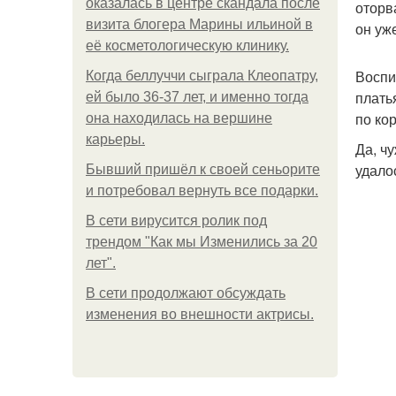
оказалась в центре скандала после
оторв
визита блогера Марины ильиной в
он уж
её косметологическую клинику.
Воспи
Когда беллуччи сыграла Клеопатру,
плать
ей было 36-37 лет, и именно тогда
по ко
она находилась на вершине
карьеры.
Да, ч
удало
Бывший пришёл к своей сеньорите
и потребовал вернуть все подарки.
В сети вирусится ролик под
трендом "Как мы Изменились за 20
лет".
В сети продолжают обсуждать
изменения во внешности актрисы.