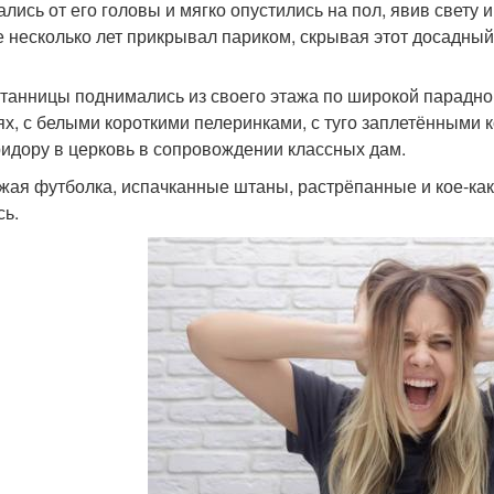
ались от его головы и мягко опустились на пол, явив свет
е несколько лет прикрывал париком, скрывая этот досадный
танницы поднимались из своего этажа по широкой парадно
ях, с белыми короткими пелеринками, с туго заплетёнными 
ридору в церковь в сопровождении классных дам.
ужая футболка, испачканные штаны, растрёпанные и кое-ка
сь.