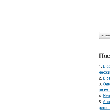
читат
Пос
1.
В с
неожи
2.
В с
3.
Одн
на ко
4.
Исп
5.
Анн
решен