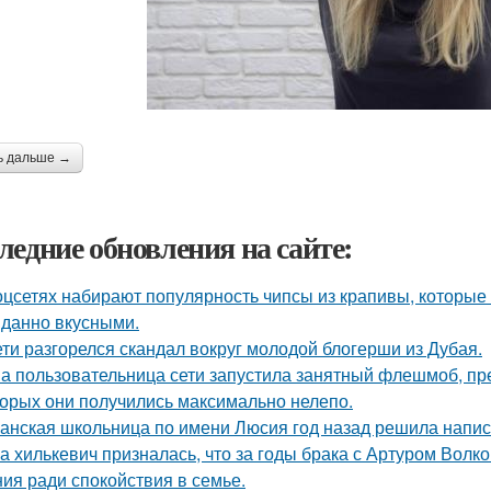
ь дальше →
ледние обновления на сайте:
оцсетях набирают популярность чипсы из крапивы, которые
данно вкусными.
ети разгорелся скандал вокруг молодой блогерши из Дубая.
а пользовательница сети запустила занятный флешмоб, пр
торых они получились максимально нелепо.
анская школьница по имени Люсия год назад решила напис
а хилькевич призналась, что за годы брака с Артуром Волк
ия ради спокойствия в семье.