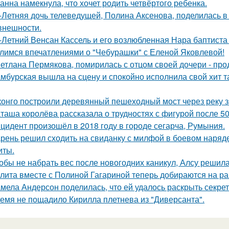
анна намекнула, что хочет родить четвёртого ребенка.
-Летняя дочь телеведущей, Полина Аксенова, поделилась в 
 внешности.
-Летний Венсан Кассель и его возлюбленная Нара баптиста
лимся впечатлениями о "Чебурашки" с Еленой Яковлевой!
етлана Пермякова, помирилась с отцом своей дочери - п
мбурская вышла на сцену и спокойно исполнила свой хит так
конго построили деревянный пешеходный мост через реку з
таша королёва рассказала о трудностях с фигурой после 50
цидент произошёл в 2018 году в городе сегарча, Румыния.
рень решил сходить на свиданку с милфой в боевом наряде
иты.
обы не набрать вес после новогодних каникул, Алсу решил
лита вместе с Полиной Гагариной теперь добираются на ра
мела Андерсон поделилась, что ей удалось раскрыть секрет
емя не пощадило Кирилла плетнева из "Диверсанта".