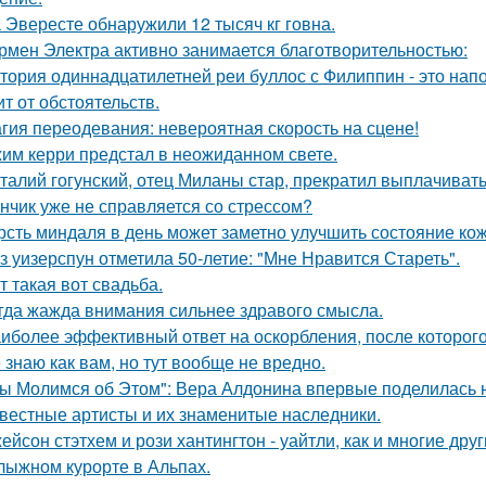
 Эвересте обнаружили 12 тысяч кг говна.
рмен Электра активно занимается благотворительностью:
тория одиннадцатилетней реи буллос с Филиппин - это нап
ит от обстоятельств.
гия переодевания: невероятная скорость на сцене!
им керри предстал в неожиданном свете.
талий гогунский, отец Миланы стар, прекратил выплачиват
нчик уже не справляется со стрессом?
рсть миндаля в день может заметно улучшить состояние кож
з уизерспун отметила 50-летие: "Мне Нравится Стареть".
т такая вот свадьба.
гда жажда внимания сильнее здравого смысла.
иболее эффективный ответ на оскорбления, после которого
 знаю как вам, но тут вообще не вредно.
ы Молимся об Этом": Вера Алдонина впервые поделилась н
вестные артисты и их знаменитые наследники.
ейсон стэтхем и рози хантингтон - уайтли, как и многие дру
лыжном курорте в Альпах.