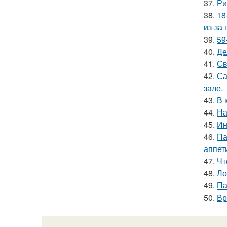
37.
Ри
38.
18
из-за
39.
59
40.
Де
41.
Св
42.
Са
зале.
43.
В 
44.
На
45.
Ин
46.
Па
аппет
47.
Чт
48.
Ло
49.
Па
50.
Вр