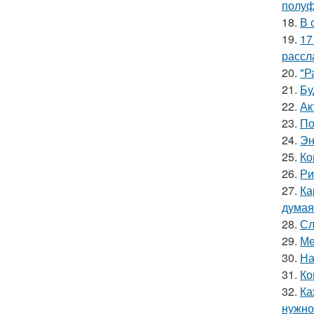
полуф
18.
В 
19.
17
рассл
20.
"Р
21.
Бу
22.
Ак
23.
По
24.
Эн
25.
Ко
26.
Ри
27.
Ка
думая
28.
Сл
29.
Ме
30.
На
31.
Ко
32.
Ка
нужно