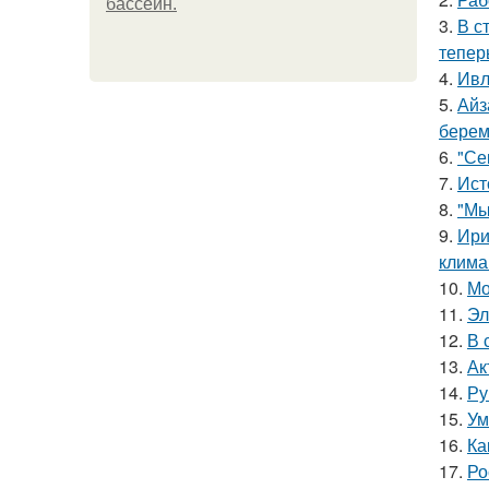
бассейн.
3.
В с
тепер
4.
Ивл
5.
Айз
берем
6.
"Се
7.
Ист
8.
"Мы
9.
Ири
клима
10.
Мо
11.
Эл
12.
В 
13.
Ак
14.
Ру
15.
Ум
16.
Ка
17.
Ро