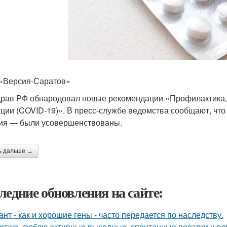
«Версия-Саратов»
рав РФ обнародовал новые рекомендации «Профилактика, 
ции (COVID-19)». В пресс-службе ведомства сообщают, что
ия — были усовершенствованы.
ь дальше →
ледние обновления на сайте:
ант - как и хорошие гены - часто передается по наследству.
отаю, люблю активные выходные, спонтанные поездки и ве