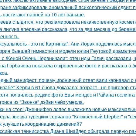
тране зафиксировали аномальный психологический сдвиг: п
ь настигают парней на 10 лет раньше.
еева стыдится, что рекламировала некачественную космети
а лилуна впервые рассказала, что за два месяца до берем
енность.
ксуальность - это не Картинка": Ани Лорак поделилась мысл
ория бывшей гимнастки и модели юлии Реутовой драматиче
 с Женой Очень Нервничали": отец иды Галич рассказали, 
на Горбачева показала откровенные фото и рассказала о 
кса.
дный манифест: почему ироничный ответ вали карнавал о ко
изабет Хёрли в 61 снова доказала: возраст - не приговор ст
сети появилось редкие фото Евы мендес и Райана гослинга
триса из "Звонка" дэйви чейз умерла.
ки на стол! Дженнифер лопес выложила новые максимальн
ерла звезда турецких сериалов "Клюквенный Щербет" и "сем
к улучшить координацию движений?
ссийская теннисистка Диана Шнайдер обыграла первую рак