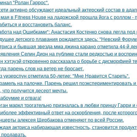
инал "Ролан Гаррос".
сети активно обсуждают идеальный актерский состав в ада
 мая в Fitness House на ладожской прошла йога с роллом - 
абиться и восстановить баланс.
абота над Ошибками": Анастасия Костенко снова легла под 
дущее детского плавания рождается здесь: "Невский Форум 
триса и бывшая звезда мма джина карано отметила 44-й де
явления Селин Дион на публике стали редкостью и восприн
н хэтэуэй откровенно рассказала о борьбе с дисморфией те
гда парень слов на ветер не бросает.
з уизерспун отметила 50-летие: "Мне Нравится Стареть".
рамель на палочке. Парень решил поэкспериментировать и 
, что получится десерт мечты.
абоумие и отвага!
ган маркл трогательно призналась в любви принцу Гарри и 
иболее эффективный ответ на оскорбления, после которого
нцерты алексея Щербакова отменяют по всей России.
ждая актриса набирающая известность, становится продукт
 продавать.