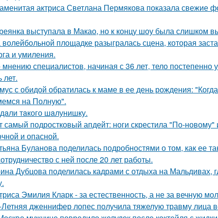
аменитая актриса Светлана Пермякова показала свежие фо
реянка выступала в Макао, но к концу шоу была слишком в
 волейбольной площадке разыгралась сцена, которая заста
рга и умиления.
 мнению специалистов, начиная с 36 лет, тело постепенно
 лет.
мус с обидой обратилась к маме в ее день рождения: "Когд
емся на Полную".
дaли тaкого шaлунишку.
т самый подростковый апдейт: ноги скрестила "По-новому" 
очной и опасной.
тьяна Буланова поделилась подробностями о том, как ее 
сотрудничество с ней после 20 лет работы.
ина Дубцова поделилась кадрами с отдыха на Мальдивах, 
.
триса Эмилия Кларк - за естественность, а не за вечную мо
-Летняя дженнифер лопес получила тяжелую травму лица в
Москве мужчине повредило желудок после коктейля с жидки