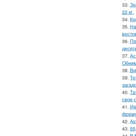
33.
Зн
22 кг.
34.
Ко
35.
На
восто
36.
По
десять
37.
Ас
Обним
38.
Ви
39.
То
загад
40.
Та
свое 
41.
Ир
форму
42.
Ак
43.
55
44.
В 