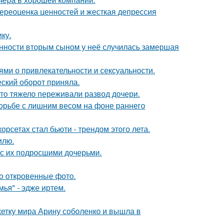
ереоценка ценностей и жесткая депрессия
ку.
енности вторым сыном у неё случилась замершая
ями о привлекательности и сексуальности.
ский оборот приняла.
что тяжело переживали развод дочери.
борьбе с лишним весом на фоне раннего
рсетах стал бьюти - трендом этого лета.
илю.
 с их подросшими дочерьми.
о откровенные фото.
ья" - эдже иртем.
етку мира Арину соболенко и вышла в