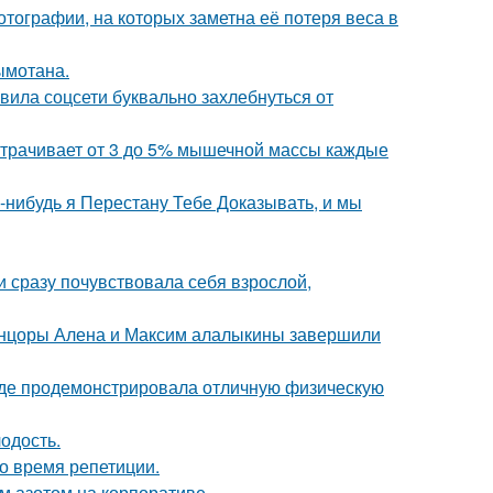
тографии, на которых заметна её потеря веса в
ымотана.
вила соцсети буквально захлебнуться от
 утрачивает от 3 до 5% мышечной массы каждые
а-нибудь я Перестану Тебе Доказывать, и мы
и сразу почувствовала себя взрослой,
танцоры Алена и Максим алалыкины завершили
где продемонстрировала отличную физическую
лодость.
о время репетиции.
м азотом на корпоративе.