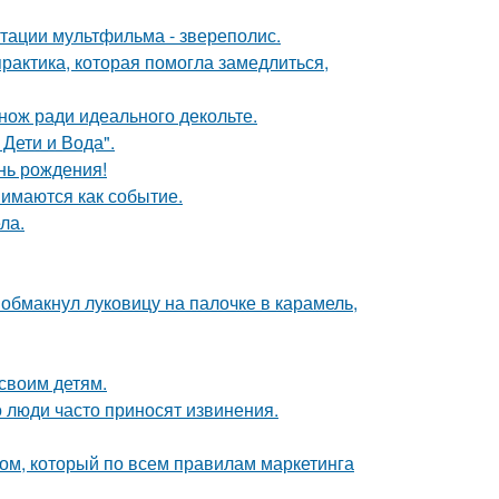
птации мультфильма - звереполис.
практика, которая помогла замедлиться,
нож ради идеального декольте.
Дети и Вода".
нь рождения!
имаются как событие.
ла.
обмакнул луковицу на палочке в карамель,
своим детям.
 люди часто приносят извинения.
ом, который по всем правилам маркетинга