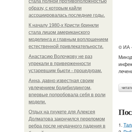
стала полной противоположностью
образу, с которым кайли
ассоциировалась последние годы.
К началу 1980-х Кристи бринкли
стала лицом американского
моделинга и главным воплощением
© ИА 
естественной привлекательности.
Минзд
Анастасию Волочкову не раз
инфек
упрекали в приверженности
лечен
устаревшим бьюти - процедурам.
Анна, давно известная своим
увлечением бодибилдингом,
читат
впервые попробовала себя в роли
модели.
Пос
Отдых на пхукете для Алексея
Долматова закончился переломом
1.
Тал
ребра после неудачного падения в
2.
Раб