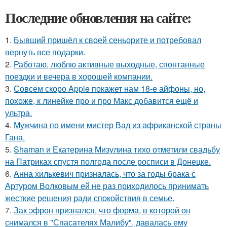
Последние обновления на сайте:
1.
Бывший пришёл к своей сеньорите и потребовал
вернуть все подарки.
2.
Работаю, люблю активные выходные, спонтанные
поездки и вечера в хорошей компании.
3.
Совсем скоро Apple покажет нам 18-е айфоны, но,
похоже, к линейке про и про Макс добавится ещё и
ультра.
4.
Мужчина по имени мистер Вад из африканской страны
Гана.
5.
Shaman и Екатерина Мизулина тихо отметили свадьбу
на Патриках спустя полгода после росписи в Донецке.
6.
Анна хилькевич призналась, что за годы брака с
Артуром Волковым ей не раз приходилось принимать
жесткие решения ради спокойствия в семье.
7.
Зак эфрон признался, что форма, в которой он
снимался в "Спасателях Малибу", давалась ему