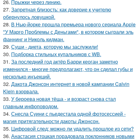
26.
Прыжки через линию.
27.
Запретная близость: как доверие к учителю
обернулось ловушкой.
28.
В Нью-йорке прошла премьера нового сериала Apple
"У Марго Проблемы с Деньгами", в котором сыграли эль
фаннинг и Николь кидман.
29.
Суши - диета, которую мы заслужили!
30.
Подборка стильных купальников с WB.
31.
За последний год актёр Барри кеоган заметно
изменился - многие предполагают, что он сделал губы и
несколько инъекций.
32.
Дакота Джонсон интернет в новой кампании Calvin
Klein взорвала.
33.
У бероева новая тёща - и возраст снова стал
главным инфоповодом.
34.
Снесла Суини с пьедестала одной фотосессией -
магия притягательности дакоты Джонсон.
35.
Цифровой след: можно ли удалить прошлое из сети?
36.
Анастасия стоцкая порадовала поклонников новыми