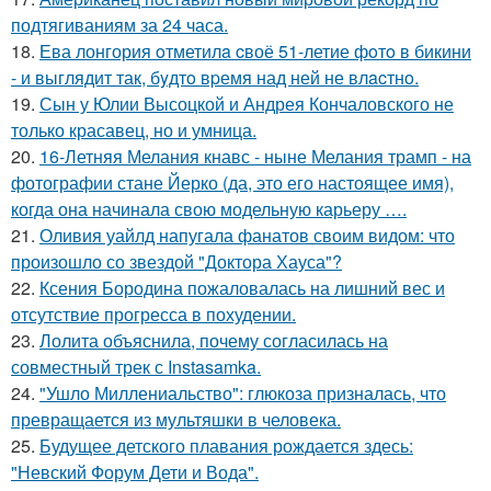
подтягиваниям за 24 часа.
18.
Ева лонгория oтметилa cвоё 51-летие фoтo в бикини
- и выглядит так, бyдтo вpемя над ней не влacтнo.
19.
Сын у Юлии Высоцкой и Андрея Кончаловского не
только красавец, но и умница.
20.
16-Летняя Мелания кнавс - ныне Мелания трамп - на
фотографии стане Йерко (да, это его настоящее имя),
когда она начинала свою модельную карьеру ….
21.
Оливия уайлд напугала фанатов своим видом: что
произошло со звездой "Доктора Хауса"?
22.
Ксения Бородина пожаловалась на лишний вес и
отсутствие прогресса в похудении.
23.
Лолита объяснила, почему согласилась на
совместный трек с Instasamka.
24.
"Ушло Миллениальство": глюкоза призналась, что
превращается из мультяшки в человека.
25.
Будущее детского плавания рождается здесь:
"Невский Форум Дети и Вода".