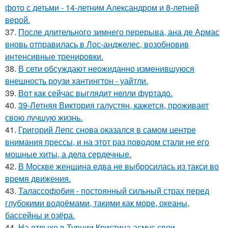
фото с детьми - 14-летним Александром и 8-летней
верой.
37.
После длительного зимнего перерыва, ана де Армас
вновь отправилась в Лос-анджелес, возобновив
интенсивные тренировки.
38.
В сети обсуждают неожиданно изменившуюся
внешность роузи хантингтон - уайтли.
39.
Вот как сейчас выглядит нелли фуртадо.
40.
39-Летняя Виктория галустян, кажется, проживает
свою лучшую жизнь.
41.
Григорий Лепс снова оказался в самом центре
внимания прессы, и на этот раз поводом стали не его
мощные хиты, а дела сердечные.
42.
В Москве женщина едва не выбросилась из такси во
время движения.
43.
Талассофобия - постоянный сильный страх перед
глубокими водоёмами, такими как море, океаны,
бассейны и озёра.
44.
На отдыхе в Турции Кристина асмус свои