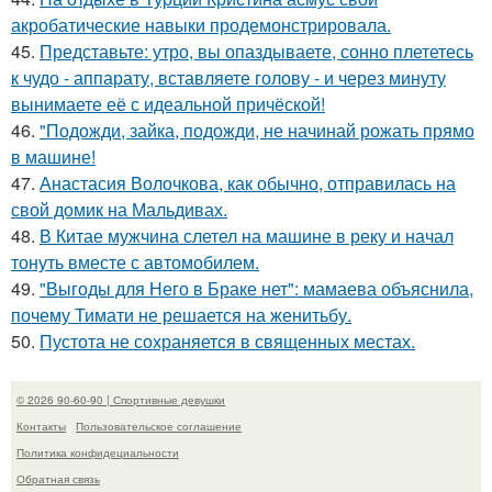
акробатические навыки продемонстрировала.
45.
Представьте: утро, вы опаздываете, сонно плететесь
к чудо - аппарату, вставляете голову - и через минуту
вынимаете её с идеальной причёской!
46.
"Подожди, зайка, подожди, не начинай рожать прямо
в машине!
47.
Анастасия Волочкова, как обычно, отправилась на
свой домик на Мальдивах.
48.
В Китае мужчина слетел на машине в реку и начал
тонуть вместе с автомобилем.
49.
"Выгоды для Него в Браке нет": мамаева объяснила,
почему Тимати не решается на женитьбу.
50.
Пустота не сохраняется в священных местах.
© 2026 90-60-90 | Спортивные девушки
Контакты
Пользовательское соглашение
Политика конфидециальности
Обратная связь