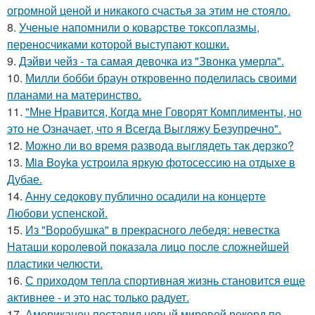
огромной ценой и никакого счастья за этим не стояло.
8.
Ученые напомнили о коварстве токсоплазмы,
переносчиками которой выступают кошки.
9.
Дэйви чейз - та самая девочка из "Звонка умерла".
10.
Милли бобби браун откровенно поделилась своими
планами на материнство.
11.
"Мне Нравится, Когда мне Говорят Комплименты, но
это не Означает, что я Всегда Выгляжу Безупречно".
12.
Можно ли во время развода выглядеть так дерзко?
13.
Mia Boyka устроила яркую фотосессию на отдыхе в
Дубае.
14.
Анну седокову публично осадили на концерте
Любови успенской.
15.
Из "Воробушка" в прекрасного лебедя: невестка
Наташи королевой показала лицо после сложнейшей
пластики челюсти.
16.
С приходом тепла спортивная жизнь становится еще
активнее - и это нас только радует.
17.
Американец поставил новый мировой рекорд по