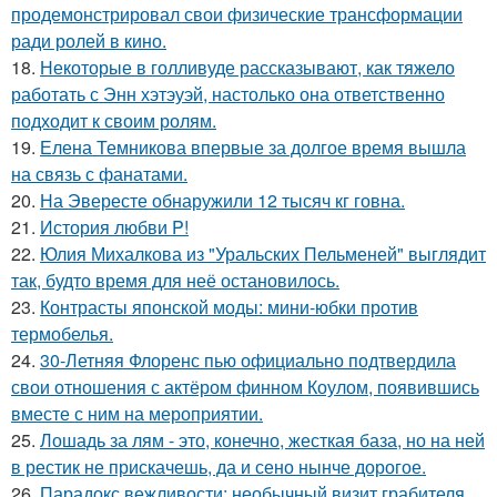
продемонстрировал свои физические трансформации
ради ролей в кино.
18.
Некоторые в голливуде рассказывают, как тяжело
работать с Энн хэтэуэй, настолько она ответственно
подходит к своим ролям.
19.
Елена Темникова впервые за долгое время вышла
на связь с фанатами.
20.
На Эвересте обнаружили 12 тысяч кг говна.
21.
История любви P!
22.
Юлия Михалкова из "Уральских Пельменей" выглядит
так, будто время для неё остановилось.
23.
Контрасты японской моды: мини-юбки против
термобелья.
24.
30-Летняя Флоренс пью официально подтвердила
свои отношения с актёром финном Коулом, появившись
вместе с ним на мероприятии.
25.
Лошадь за лям - это, конечно, жесткая база, но на ней
в рестик не прискачешь, да и сено нынче дорогое.
26.
Парадокс вежливости: необычный визит грабителя.