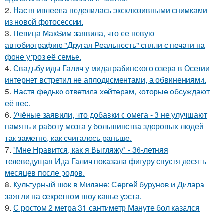
2.
Настя ивлеева поделилась эксклюзивными снимками
из новой фотосессии.
3.
Пeвица MакSим заявила, что её новую
автобиографию "Другая Реальность" сняли с печати на
фоне угроз её семье.
4.
Свадьбу иды Галич у мидаграбинского озера в Осетии
интернет встретил не аплодисментами, а обвинениями.
5.
Настя федько ответила хейтерам, которые обсуждают
её вес.
6.
Учёные заявили, что добавки с омега - 3 не улучшают
память и работу мозга у большинства здоровых людей
так заметно, как считалось раньше.
7.
"Мне Нравится, как я Выгляжу" - 36-летняя
телеведущая Ида Галич показала фигуру спустя десять
месяцев после родов.
8.
Культурный шок в Милане: Сергей бурунов и Дилара
зажгли на секретном шоу канье уэста.
9.
С ростом 2 метра 31 сантиметр Мануте бол казался