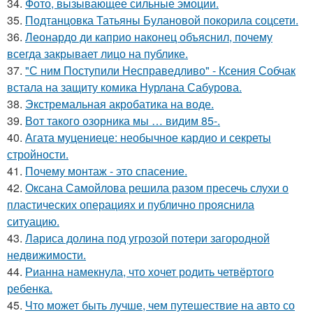
34.
Фото, вызывающее сильные эмоции.
35.
Подтанцовка Татьяны Булановой покорила соцсети.
36.
Леонардо ди каприо наконец объяснил, почему
всегда закрывает лицо на публике.
37.
"С ним Поступили Несправедливо" - Ксения Собчак
встала на защиту комика Нурлана Сабурова.
38.
Экстремальная акробатика на воде.
39.
Вот такого озорника мы … видим 85-.
40.
Агата муцениеце: необычное кардио и секреты
стройности.
41.
Почему монтаж - это спасение.
42.
Оксана Самойлова решила разом пресечь слухи о
пластических операциях и публично прояснила
ситуацию.
43.
Лариса долина под угрозой потери загородной
недвижимости.
44.
Рианна намекнула, что хочет родить четвёртого
ребенка.
45.
Что может быть лучше, чем путешествие на авто со