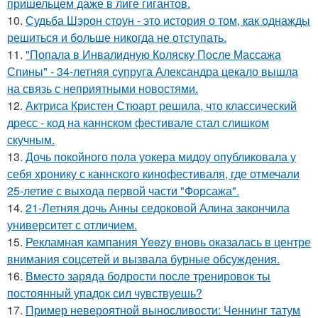
пришельцем даже в лиге гигантов.
10.
Судьба Шэрон стоун - это история о том, как однажды
решиться и больше никогда не отступать.
11.
"Попала в Инвалидную Коляску После Массажа
Спины" - 34-летняя супруга Александра цекало вышла
на связь с неприятными новостями.
12.
Актриса Кристен Стюарт решила, что классический
дресс - код на каннском фестивале стал слишком
скучным.
13.
Дочь покойного пола уокера мидоу опубликовала у
себя хронику с каннского кинофестиваля, где отмечали
25-летие с выхода первой части "Форсажа".
14.
21-Летняя дочь Анны седоковой Алина закончила
университет с отличием.
15.
Рекламная кампания Yeezy вновь оказалась в центре
внимания соцсетей и вызвала бурные обсуждения.
16.
Вместо заряда бодрости после тренировок ты
постоянный упадок сил чувствуешь?
17.
Пример невероятной выносливости: Ченнинг татум