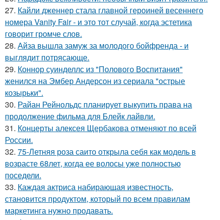
27.
Кайли дженнер стала главной героиней весеннего
номера Vanity Fair - и это тот случай, когда эстетика
говорит громче слов.
28.
Айза вышла замуж за молодого бойфренда - и
выглядит потрясающе.
29.
Коннор суинделлс из "Полового Воспитания"
женился на Эмбер Андерсон из сериала "острые
козырьки".
30.
Райан Рейнольдс планирует выкупить права на
продолжение фильма для Блейк лайвли.
31.
Концерты алексея Щербакова отменяют по всей
России.
32.
75-Летняя роза саито открыла себя как модель в
возрасте 68лет, когда ее волосы уже полностью
поседели.
33.
Каждая актриса набирающая известность,
становится продуктом, который по всем правилам
маркетинга нужно продавать.