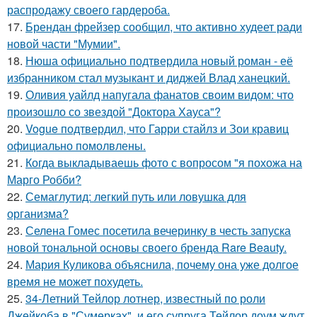
распродажу своего гардероба.
17.
Брендан фрейзер сообщил, что активно худеет ради
новой части "Мумии".
18.
Нюша официально подтвердила новый роман - её
избранником стал музыкант и диджей Влад ханецкий.
19.
Оливия уайлд напугала фанатов своим видом: что
произошло со звездой "Доктора Хауса"?
20.
Vogue подтвердил, что Гарри стайлз и Зои кравиц
официально помолвлены.
21.
Когда выкладываешь фото с вопросом "я похожа на
Марго Робби?
22.
Семаглутид: легкий путь или ловушка для
организма?
23.
Селена Гомес посетила вечеринку в честь запуска
новой тональной основы своего бренда Rare Beauty.
24.
Мария Куликова объяснила, почему она уже долгое
время не может похудеть.
25.
34-Летний Тейлор лотнер, известный по роли
Джейкоба в "Сумерках", и его супруга Тейлор доум ждут