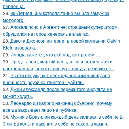
первенца.
26.
69-Летняя Ким кэтролл тайно вышла замуж за
молодого.
27.
Апокалипсис в Аргентине: страшный супершторм
обрушился на город хенераль вильегас.
28.
Дакота Джонсон интернет в новой кампании Calvin
Klein взорвала.
29.
Иногда кажется, что всё под контролем ….
30.
Представьте, жаркий день, ты вся потненькая и
растрёпанная, волосы липнут к лицу, а резинки нет.
31.
В сети обсуждают неожиданно изменившуюся
внешность роузи хантингтон - уайтли.
32.
Джей александр после пережитого инсульта не
может ходить.
33.
Леонардо ди каприо наконец объяснил, почему
всегда закрывает лицо на публике.
34.
Мужик в Бразилии каждый день заливал в себя по 2-
3 литра колы и накопил в себе не сахар, а камни.