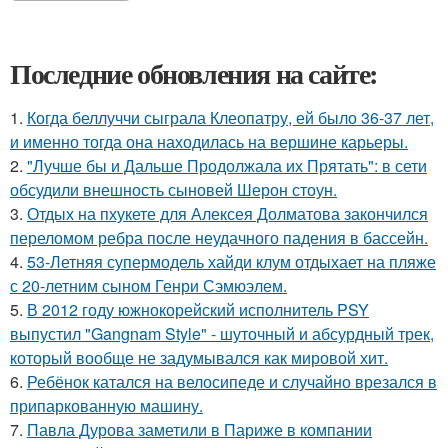
Последние обновления на сайте:
1.
Когда беллуччи сыграла Клеопатру, ей было 36-37 лет,
и именно тогда она находилась на вершине карьеры.
2.
"Лучше бы и Дальше Продолжала их Прятать": в сети
обсудили внешность сыновей Шерон стоун.
3.
Отдых на пхукете для Алексея Долматова закончился
переломом ребра после неудачного падения в бассейн.
4.
53-Летняя супермодель хайди клум отдыхает на пляже
с 20-летним сыном Генри Сэмюэлем.
5.
В 2012 году южнокорейский исполнитель PSY
выпустил "Gangnam Style" - шуточный и абсурдный трек,
который вообще не задумывался как мировой хит.
6.
Ребёнок катался на велосипеде и случайно врезался в
припаркованную машину.
7.
Павла Дурова заметили в Париже в компании