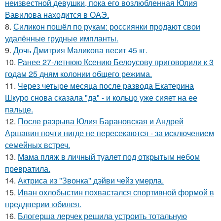
неизвестной девушки, пока его возлюбленная Юлия
Вавилова находится в ОАЭ.
8.
Силикон пошёл по рукам: россиянки продают свои
удалённые грудные импланты.
9.
Дочь Дмитрия Маликова весит 45 кг.
10.
Ранее 27-летнюю Ксению Белоусову приговорили к 3
годам 25 дням колонии общего режима.
11.
Через четыре месяца после развода Екатерина
Шкуро снова сказала "да" - и кольцо уже сияет на ее
пальце.
12.
После разрыва Юлия Барановская и Андрей
Аршавин почти нигде не пересекаются - за исключением
семейных встреч.
13.
Мама пляж в личный туалет под открытым небом
превратила.
14.
Актриса из "Звонка" дэйви чейз умерла.
15.
Иван охлобыстин похвастался спортивной формой в
преддверии юбилея.
16.
Блогерша лерчек решила устроить тотальную