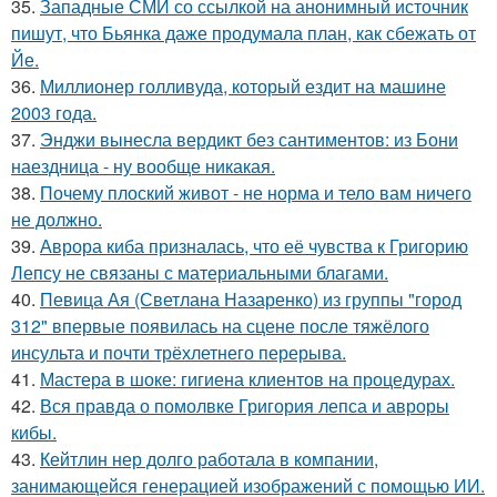
35.
Западные СМИ со ссылкой на анонимный источник
пишут, что Бьянка даже продумала план, как сбежать от
Йе.
36.
Миллионер голливуда, который ездит на машине
2003 года.
37.
Энджи вынесла вердикт без сантиментов: из Бони
наездница - ну вообще никакая.
38.
Почему плоский живот - не норма и тело вам ничего
не должно.
39.
Аврора киба призналась, что её чувства к Григорию
Лепсу не связаны с материальными благами.
40.
Певица Ая (Светлана Назаренко) из группы "город
312" впервые появилась на сцене после тяжёлого
инсульта и почти трёхлетнего перерыва.
41.
Мастера в шоке: гигиена клиентов на процедурах.
42.
Вся правда о помолвке Григория лепса и авроры
кибы.
43.
Кейтлин нер долго работала в компании,
занимающейся генерацией изображений с помощью ИИ.