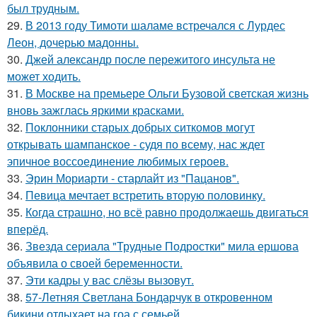
был трудным.
29.
В 2013 году Тимоти шаламе встречался с Лурдес
Леон, дочерью мадонны.
30.
Джей александр после пережитого инсульта не
может ходить.
31.
В Москве на премьере Ольги Бузовой светская жизнь
вновь зажглась яркими красками.
32.
Поклонники старых добрых ситкомов могут
открывать шампанское - судя по всему, нас ждет
эпичное воссоединение любимых героев.
33.
Эрин Мориарти - старлайт из "Пацанов".
34.
Певица мечтает встретить вторую половинку.
35.
Когда страшно, но всё равно продолжаешь двигаться
вперёд.
36.
Звезда сериала "Трудные Подростки" мила ершова
объявила о своей беременности.
37.
Эти кадры у вас слёзы вызовут.
38.
57-Летняя Светлана Бондарчук в откровенном
бикини отдыхает на гоа с семьей.