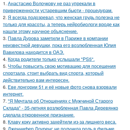
1.
Анастасию Волочкову не раз упрекали в
приверженности устаревшим бьюти - процедурам.
2.
Я всегда подозревал, что женская грудь полезна не
только для красоты, а теперь нейробиологи вроде как
нашли этому научное объяснение.
3.
Павла Дурова заметили в Париже в компании
неизвестной девушки, пока его возлюбленная Юлия
Вавилова находится в ОАЭ.
4.
Когда родители только услышали "PS5".
5.
Чтобы повысить свою мотивацию для посещения
спортзала, стоит выбрать вид спорта, который
действительно вам интересен.
6.
Еве лонгории 51 и её новые фото снова взорвали
интернет.
7.
"Я Мечтала об Отношениях с Мужчиной Старого
Склада" - 35-летняя возлюбленная Павла Деревянко
сделала откровенное признание.
8.
Клаву коку активно захейтили из-за лишнего веса.
9.
Дженнифер Лоуренс не получила роль в фильме