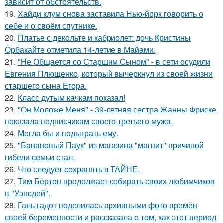
зависит от обстоятельств.
19.
Хайди клум снова заставила Нью-йорк говорить о
себе и о своём спутнике.
20.
Платье с декольте и кабриолет: дочь Кристины
Орбакайте отметила 14-летие в Майами.
21.
"Не Общается со Старшим Сыном" - в сети осудили
Евгения Плющенко, который вычеркнул из своей жизни
старшего сына Егора.
22.
Класс дутым качкам показал!
23.
"Он Моложе Меня" - 39-летняя сестра Жанны Фриске
показала подписчикам своего третьего мужа.
24.
Могла бы и подыграть ему.
25.
"Банановый Паук" из магазина "магнит" причиной
гибели семьи стал.
26.
Что следует сохранять в ТАЙНЕ.
27.
Тим Бёртон продолжает собирать своих любимчиков
в "Уэнсдей".
28.
Галь гадот поделилась архивными фото времён
своей беременности и рассказала о том, как этот период