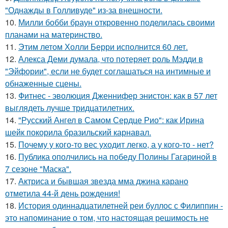
"Однажды в Голливуде" из-за внешности.
10.
Милли бобби браун откровенно поделилась своими
планами на материнство.
11.
Этим летом Холли Берри исполнится 60 лет.
12.
Алекса Деми думала, что потеряет роль Мэдди в
"Эйфории", если не будет соглашаться на интимные и
обнаженные сцены.
13.
Фитнес - эволюция Дженнифер энистон: как в 57 лет
выглядеть лучше тридцатилетних.
14.
"Русский Ангел в Самом Сердце Рио": как Ирина
шейк покорила бразильский карнавал.
15.
Почему у кого-то вес уходит легко, а у кого-то - нет?
16.
Публика ополчились на победу Полины Гагариной в
7 сезоне "Маска".
17.
Актриса и бывшая звезда мма джина карано
отметила 44-й день рождения!
18.
История одиннадцатилетней реи буллос с Филиппин -
это напоминание о том, что настоящая решимость не