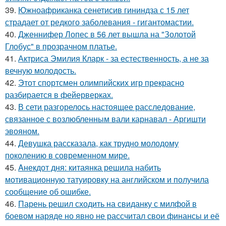
39.
Южноафриканка сенетисив гининдза с 15 лет
страдает от редкого заболевания - гигантомастии.
40.
Дженнифер Лопес в 56 лет вышла на "Золотой
Глобус" в прозрачном платье.
41.
Актриса Эмилия Кларк - за естественность, а не за
вечную молодость.
42.
Этот спортсмен олимпийских игр прекрасно
разбирается в фейерверках.
43.
В сети разгорелось настоящее расследование,
связанное с возлюбленным вали карнавал - Аргишти
эвояном.
44.
Девушка рассказала, как трудно молодому
поколению в современном мире.
45.
Aнекдот дня: китаянка решила набить
мотивационную татуировку на английском и получила
сообщение об ошибке.
46.
Парень решил сходить на свиданку с милфой в
боевом наряде но явно не рассчитал свои финансы и её