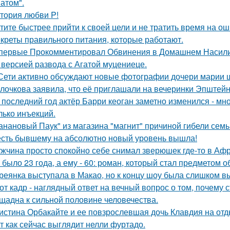
атом".
тория любви P!
тите быстрее прийти к своей цели и не тратить время на о
креты правильного питания, которые работают.
первые Прокомментировал Обвинения в Домашнем Насилии
 версией развода с Агатой муцениеце.
Сети активно обсуждают новые фотографии дочери марии 
лочкова заявила, что её приглашали на вечеринки Эпштейн
 последний год актёр Барри кеоган заметно изменился - мно
лько инъекций.
анановый Паук" из магазина "магнит" причиной гибели семь
сть бывшему на абсолютно новый уровень вышла!
жчина просто спокойно себе снимал зверюшек где-то в Афри
 было 23 года, а ему - 60: роман, который стал предметом 
реянка выступала в Макао, но к концу шоу была слишком в
от кадр - наглядный ответ на вечный вопрос о том, почему 
щадна к сильной половине человечества.
истина Орбакайте и ее повзрослевшая дочь Клавдия на от
т как сейчас выглядит нелли фуртадо.