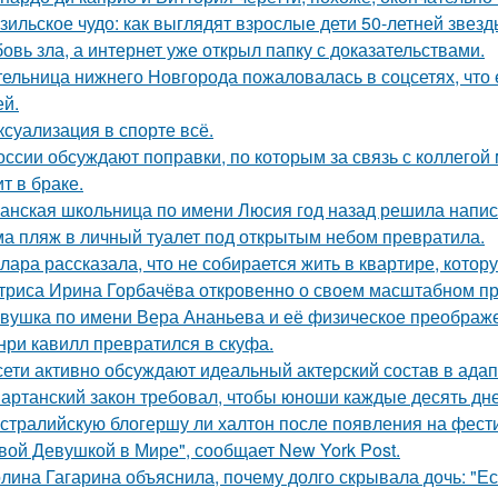
зильское чудо: как выглядят взрослые дети 50-летней звез
овь зла, а интернет уже открыл папку с доказательствами.
ельница нижнего Новгорода пожаловалась в соцсетях, что 
ей.
 ксуализация в спорте всё.
оссии обсуждают поправки, по которым за связь с коллегой 
т в браке.
анская школьница по имени Люсия год назад решила напис
а пляж в личный туалет под открытым небом превратила.
лара рассказала, что не собирается жить в квартире, котор
триса Ирина Горбачёва откровенно о своем масштабном п
вушка по имени Вера Ананьева и её физическое преображ
нри кавилл превратился в скуфа.
сети активно обсуждают идеальный актерский состав в ада
артанский закон требовал, чтобы юноши каждые десять дн
стралийскую блогершу ли халтон после появления на фест
вой Девушкой в Мире", сообщает New York Post.
лина Гагарина объяснила, почему долго скрывала дочь: "Ес