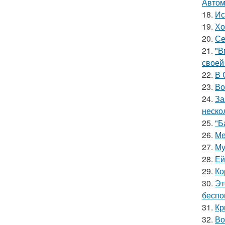
Автом
18.
Ис
19.
Хо
20.
Се
21.
"В
своей
22.
В 
23.
Во
24.
За
неско
25.
"Б
26.
Ме
27.
Му
28.
Ей
29.
Ко
30.
Эт
беспо
31.
Кр
32.
Во