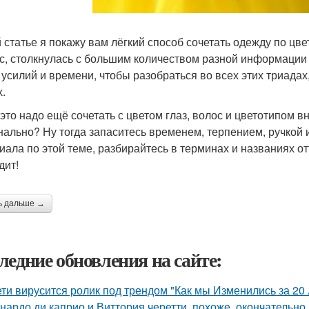
й статье я покажу вам лёгкий способ сочетать одежду по цвет
с, столкнулась с большим количеством разной информации 
 усилий и времени, чтобы разобраться во всех этих триада
х.
 это надо ещё сочетать с цветом глаз, волос и цветотипом в
нально? Ну тогда запаситесь временем, терпением, ручкой 
иала по этой теме, разбирайтесь в терминах и названиях о
дит!
ь дальше →
ледние обновления на сайте:
ети вирусится ролик под трендом "Как мы Изменились за 20 
нардо ди каприо и Виттория черетти, похоже, окончательно 