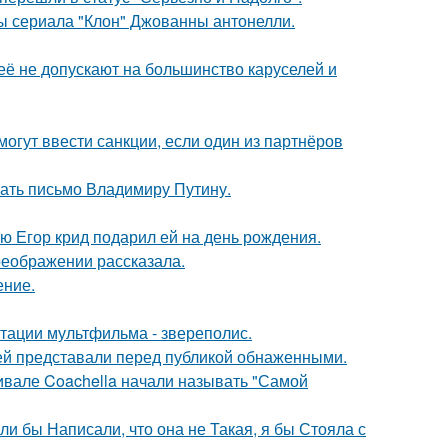
ды сериала "Клон" Джованны антонелли.
её не допускают на большинство каруселей и
могут ввести санкции, если один из партнёров
ать письмо Владимиру Путину.
ую Егор крид подарил ей на день рождения.
реображении рассказала.
ение.
птации мультфильма - звереполис.
ей представали перед публикой обнаженными.
ивале Coachella начали называть "Самой
ли бы Написали, что она не Такая, я бы Стояла с