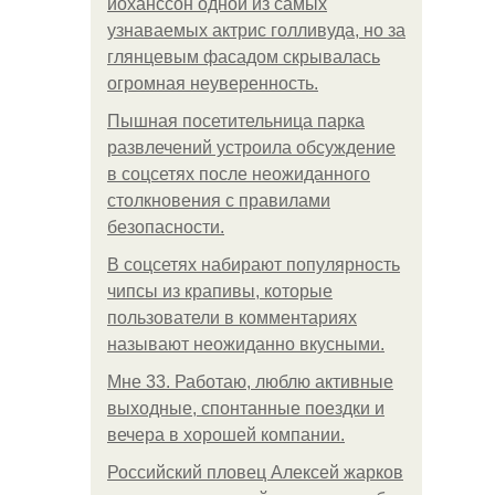
йоханссон одной из самых
узнаваемых актрис голливуда, но за
глянцевым фасадом скрывалась
огромная неуверенность.
Пышная посетительница парка
развлечений устроила обсуждение
в соцсетях после неожиданного
столкновения с правилами
безопасности.
В соцсетях набирают популярность
чипсы из крапивы, которые
пользователи в комментариях
называют неожиданно вкусными.
Мне 33. Работаю, люблю активные
выходные, спонтанные поездки и
вечера в хорошей компании.
Российский пловец Алексей жарков