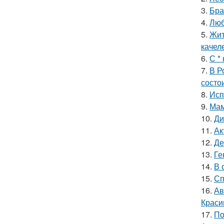
3.
Бра
4.
Люб
5.
Жит
качел
6.
С *
7.
В Р
состои
8.
Исп
9.
Мам
10.
Ди
11.
Ак
12.
Де
13.
Ге
14.
В 
15.
Сп
16.
Ав
Краси
17.
По