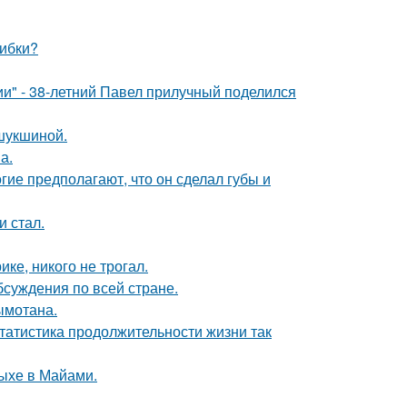
шибки?
" - 38-летний Павел прилучный поделился
шукшиной.
а.
гие предполагают, что он сделал губы и
и стал.
ке, никого не трогал.
обсуждения по всей стране.
ымотана.
статистика продолжительности жизни так
дыхе в Майами.