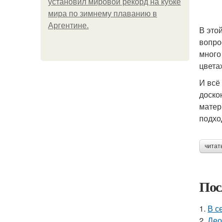
установил мировой рекорд на кубке
мира по зимнему плаванию в
Аргентине.
В это
вопро
много
цвета
И всё
доско
матер
подхо
читат
Пос
1.
В с
2.
Лео