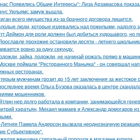
 нас Появились Общие Интересы": Лиза Арзамасова показа
нус Уильямс замуж вышла.
иган всего имущества из-за брачного договора лишится.
лодые люди, которые издевались над пожилыми, надолго за
тт Деймон для роли должен был добиться худощавого, но 
Ярославле прохожие остановили десяти - летнего школьника 
чивается ровно за одну секунду.
одожди, зайка, подожди, не начинай рожать прямо в машин
Москве поймали "Ресторанного Маньяка" - он совершал на
ижных ресторанах.
терым мужчинам грозит до 15 лет заключения за жестокое 
последнее время Ольга Бузова оказалась в центре скандала
виями мошенников.
йтлин нер долго работала в компании, занимающейся ген
итрий харатьян, Михаил мамаев и Александр домогаров из
ными.
-Летняя Памела Андерсон вызвала неоднозначную реакцию 
ие Субъективное".
жилая женщина стиральный порошок в магазине купила.