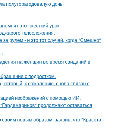
ла полуторагодовалую дочь.
помнят этот жесткий урок.
поджарого телосложения.
за рулём - и это тот случай, когда "Смешно"
е!
падения на женщин во время свиданий в
обращение с подростком.
, который, к сожалению, снова связан с
ерацией изображений с помощью ИИ.
 "Гардемаринов" продолжают оставаться
своим новым образом, заявив, что "Красота -