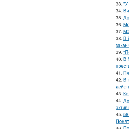
33.
"У
34.
Ви
35.
Дж
36.
Мо
37.
Мэ
38.
В 
закан
39.
"П
40.
В 
прест
41.
Пя
42.
В 
дейст
43.
Ке
44.
Дм
актив
45.
58
Понят
46.
По