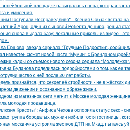
 волейбольной площадке разыгралась сцена, которая заста
рга и умиления.
 ним Поступили Несправедливо" - Ксения Собчак встала на
-Летний Арон, один из сыновей Роберта де ниро, решил ст
ония снова выдала базу: локальные приколы из видео - эт
дом.
ла Ершова, звезда сериала "Трудные Подростки", сообщил
ал известен сюжет новой части "Мумии" с Бренданом фрей
ежие кадры со съемок нового сезона сериала "Молодежка"
тьяна Буланова поделилась подробностями о том, как ее 
сотрудничество с ней после 20 лет работы.
дель признаётся, что секрет её стройности - не в жёстких 
ярном движении и осознанном образе жизни.
одном из магазинов сети магнит в Москве молодая женщина 
ила молодая продавщица.
ллюзия Красоты": Анфиса Чехова оспорила статус секс - си
хмао группа бородатых мужчин избила гостя гостиницы, кот
яная москвичка устроила жёсткое ДТП на Мкад, пытаясь уйт