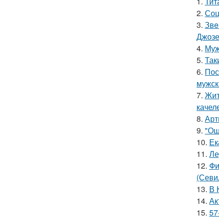
1.
Тит
2.
Соц
3.
Звe
Джоз
4.
Муж
5.
Так
6.
Пос
мужск
7.
Жит
качел
8.
Арт
9.
"Ош
10.
Ек
11.
Ле
12.
Фи
(Севи
13.
В 
14.
Ак
15.
57