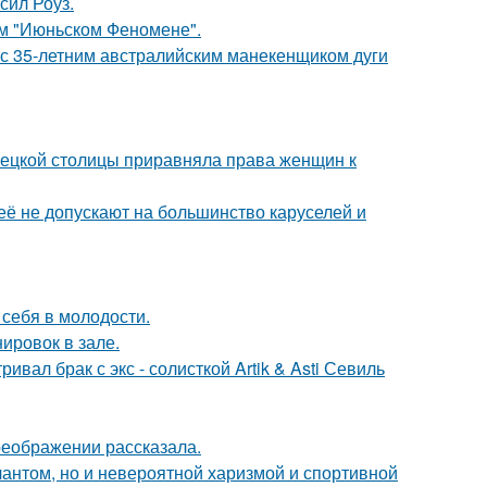
сил Роуз.
ом "Июньском Феномене".
 с 35-летним австралийским манекенщиком дуги
мецкой столицы приравняла права женщин к
её не допускают на большинство каруселей и
 себя в молодости.
ировок в зале.
вал брак с экс - солисткой Artik & Asti Севиль
реображении рассказала.
лантом, но и невероятной харизмой и спортивной