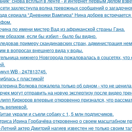
аник" снова всплыл в ленте - и интернет первым делом взве
сети захлестнула волна тревожных сообщений о загадочн
здa сериала "Дневники Вампира" Нина добрев встречается
ефом.
чина по имени мистер Вад из африканской страны Гана.
им образом, если бы избил - было бы видно.
ледовав примеру скандинавских стран, администрация не
им в вопросах внешнего вида у воды.
ельница нижнего Новгорода пожаловалась в соцсетях, что 
ей.
икул WB - 247813745.
иблась с пластикой!
атерина Волкова пожалела только об одном - что не ценила
рчек могут отправить на новую экспертизу после видео трен
липп Киркоров впервые откровенно признался, что рассматри
ль велиевой.
Китае украли и съели собаку с 1, 5 млн подписчиков.
триса Ирина Горбачёва откровенно о своем масштабном п
-Летний актер Дмитрий нагиев известен не только своим та