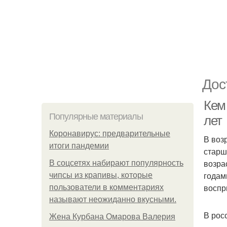
Дос
Кем
Популярные материалы
лет
Коронавирус: предварительные
В воз
итоги пандемии
старш
возра
В соцсетях набирают популярность
годам
чипсы из крапивы, которые
воспр
пользователи в комментариях
называют неожиданно вкусными.
В рос
Жена Курбана Омарова Валерия