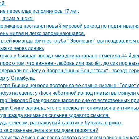
й.
не пересильд исполнилось 17 лет.
, я сам в шоке!
ериканец поставил новый мировой рекорд по подтягиваниям
ень милая и легко запоминающаяся.
 всей команды фитнес-клуба "Эволюция" мы поздравляем в
ыжки через линию.
триса и бывшая звезда мма джина карано отметила 44-й де
прос о том, что важнее - любовь или расчёт, до сих пор выз
адержали по Делу о Запрещённых Веществах" - звезда сери
орту Стамбула.
стра Бьянки цензори повторила её самые смелые "Голые" 
нфуз на сцене: у Люси чеботиной из-под платья выглянули с
тер Николас Брэндон скончался во сне от естественных при
дни Суини заявила, что не прекратит сниматься в интимных
гда жажда внимания сильнее здравого смысла.
yдь колесом, распахнутый халатик и бутылка в руках.
о за странные дела в этом доме творятся?
гуристка Алиса лью взяла золото в женском одиночном кат