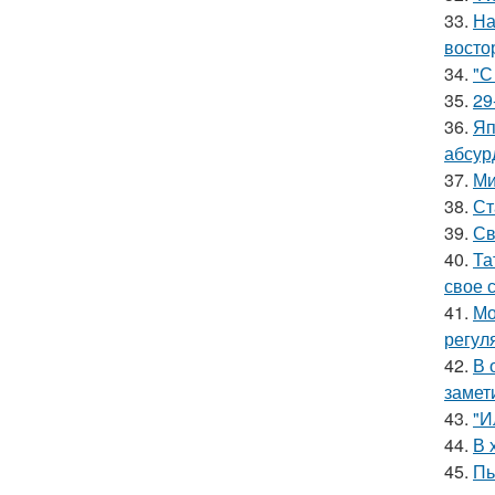
33.
На
восто
34.
"С
35.
29
36.
Яп
абсур
37.
Ми
38.
Ст
39.
Св
40.
Та
свое 
41.
Мо
регул
42.
В 
замет
43.
"И
44.
В 
45.
Пь