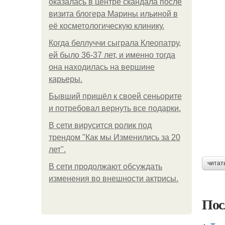
оказалась в центре скандала после
визита блогера Марины ильиной в
её косметологическую клинику.
Когда беллуччи сыграла Клеопатру,
ей было 36-37 лет, и именно тогда
она находилась на вершине
карьеры.
Бывший пришёл к своей сеньорите
и потребовал вернуть все подарки.
В сети вирусится ролик под
трендом "Как мы Изменились за 20
лет".
читат
В сети продолжают обсуждать
изменения во внешности актрисы.
Пос