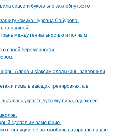
вила соцсети буквально захлебнуться от
 защиту комика Нурлана Сабурова.
ать женщиной.
о грань между гениальностью и полным
а о своей беременности.
зером.
.
танцоры Алена и Максим алалыкины завершили
диетах и изматывающих тренировках, а в
пыталась украсть бутылку пива, однако её
мволов.
орый сделал им замечание.
и от полиции, её автомобиль разорвало на две