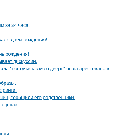
 за 24 часа.
ас с днём рождения!
нь рождения!
ывает дискуссии.
ала "постучись в мою дверь" была арестована в
образы.
тринги.
чин, сообщили его родственники.
 сценах.
ании.