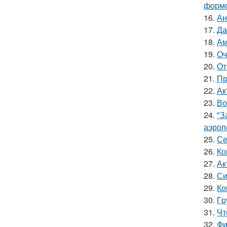
формо
16.
Ан
17.
Да
18.
Ам
19.
Оч
20.
От
21.
Пр
22.
Ак
23.
Во
24.
"З
аэроп
25.
Се
26.
Ко
27.
Ак
28.
Си
29.
Ко
30.
Гp
31.
Чт
32.
Фи