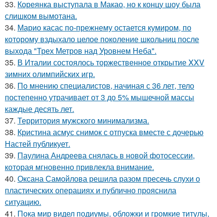
33.
Кореянка выступала в Макао, но к концу шоу была
слишком вымотана.
34.
Марио касас по-прежнему остается кумиром, по
которому вздыхало целое поколение школьниц после
выхода "Трех Метров над Уровнем Неба".
35.
В Италии состоялось торжественное открытие XXV
зимних олимпийских игр.
36.
По мнению специалистов, начиная с 36 лет, тело
постепенно утрачивает от 3 до 5% мышечной массы
каждые десять лет.
37.
Территория мужского минимализма.
38.
Кристина асмус снимок с отпуска вместе с дочерью
Настей публикует.
39.
Паулина Андреева снялась в новой фотосессии,
которая мгновенно привлекла внимание.
40.
Оксана Самойлова решила разом пресечь слухи о
пластических операциях и публично прояснила
ситуацию.
41.
Пока мир видел подиумы, обложки и громкие титулы,