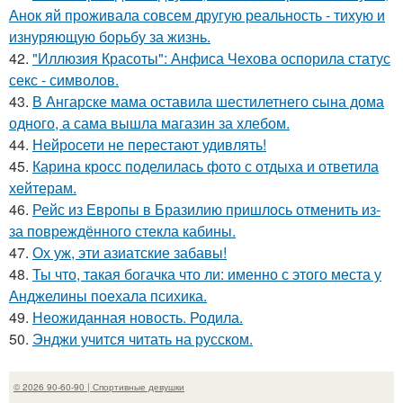
Анок яй проживала совсем другую реальность - тихую и
изнуряющую борьбу за жизнь.
42.
"Иллюзия Красоты": Анфиса Чехова оспорила статус
секс - символов.
43.
В Ангарске мама оставила шестилетнего сына дома
одного, а сама вышла магазин за хлебом.
44.
Нейросети не перестают удивлять!
45.
Карина кросс поделилась фото с отдыха и ответила
хейтерам.
46.
Рейс из Европы в Бразилию пришлось отменить из-
за повреждённого стекла кабины.
47.
Ох уж, эти азиатские забавы!
48.
Ты что, такая богачка что ли: именно с этого места у
Анджелины поехала психика.
49.
Неожиданная новость. Родила.
50.
Энджи учится читать на русском.
© 2026 90-60-90 | Спортивные девушки