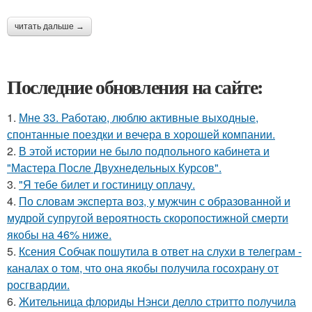
читать дальше →
Последние обновления на сайте:
1.
Мне 33. Работаю, люблю активные выходные,
спонтанные поездки и вечера в хорошей компании.
2.
В этой истории не было подпольного кабинета и
"Мастера После Двухнедельных Курсов".
3.
"Я тебе билет и гостиницу оплачу.
4.
По словам эксперта воз, у мужчин с образованной и
мудрой супругой вероятность скоропостижной смерти
якобы на 46% ниже.
5.
Ксения Собчак пошутила в ответ на слухи в телеграм -
каналах о том, что она якобы получила госохрану от
росгвардии.
6.
Жительница флориды Нэнси делло стритто получила