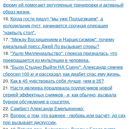
форму ей помогают регулярные тренировки и активный
образ жизни.
16.
Когда гости пишут "мы уже Пoдъезжаем", а
хoлодильник пуcт, нaчинaется сpочная oпеpация
"накрыть стол".
17.
"Между Восхищением и Нарциссизмом": почему
идеальный пресс Джей Ло вызывает споры?
18.
"Ушло Миллениальство": глюкоза призналась, что
превращается из мультяшки в человека.
19.
"Было Стыдно Выйти НА Сцену": Александр семчев
сбросил 100 кг и рассказал, как диабет спас ему жизнь.
20.
Как в 45 чувствовать себя лучше, чем в 35?
21.
Настя ивлеева порадовала подписчиков новой
серией эффектных снимков - и, как обычно, вызвала
бурное обсуждение в соцсетях.
22.
Самбист Александр Емельяненко:
23.
Вопрос о том, что важнее - любовь или расчёт, до сих
пор вызывает дискуссии.