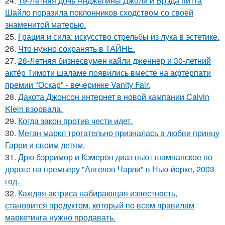
24.
19-Летняя дочь Анджелины Джоли и Брэда питта
Шайло поразила поклонников сходством со своей
знаменитой матерью.
25.
Грация и сила: искусство стрельбы из лука в эстетике.
26.
Что нужно сохранять в ТАЙНЕ.
27.
28-Летняя бизнесвумен кайли дженнер и 30-летний
актёр Тимоти шаламе появились вместе на афтерпати
премии "Оскар" - вечеринке Vanity Fair.
28.
Дакота Джонсон интернет в новой кампании Calvin
Klein взорвала.
29.
Когда закон против чести идет.
30.
Меган маркл трогательно призналась в любви принцу
Гарри и своим детям.
31.
Дрю бэрримор и Кэмерон диаз пьют шампанское по
дороге на премьеру "Ангелов Чарли" в Нью-йорке, 2003
год.
32.
Каждая актриса набирающая известность,
становится продуктом, который по всем правилам
маркетинга нужно продавать.