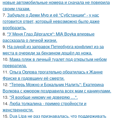
новые автомобильные номера и сначала не поверила
своим глазам.
7.
Забудьте о Деми Мур и её "Субстанции" - у нас
готовится ответ, который невозможно было даже
вообразить.
8.
"У Меня Глаз Дёргался": MIA Boyka впервые
рассказала о личной жизни.
9.
На одной из заправок Петербурга конфликт из-за
места в очереди за бензином дошёл до ножа.
10.
Мама пляж в личный туалет под открытым небом
превратила.
11.
Ольга Орлова трогательно обратилась к Жанне
Фриске в годовщину её смерти.
12.
"Теперь Можно и Бокальчик Налить": Екатерина
Волкова с юмором поздравила всех мам с каникулами.
13.
"Я вообще никому не доверяю …".
14.
Люба толкалина - пример стройности и
женственности.
15.
Dua Lipa не раз признавалась, что поддерживать