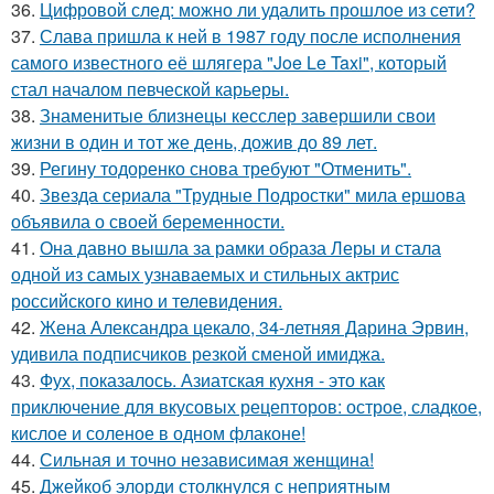
36.
Цифровой след: можно ли удалить прошлое из сети?
37.
Слава пришла к ней в 1987 году после исполнения
самого известного её шлягера "Joe Le Taxi", который
стал началом певческой карьеры.
38.
Знаменитые близнецы кесслер завершили свои
жизни в один и тот же день, дожив до 89 лет.
39.
Регину тодоренко снова требуют "Отменить".
40.
Звезда сериала "Трудные Подростки" мила ершова
объявила о своей беременности.
41.
Она давно вышла за рамки образа Леры и стала
одной из самых узнаваемых и стильных актрис
российского кино и телевидения.
42.
Жена Александра цекало, 34-летняя Дарина Эрвин,
удивила подписчиков резкой сменой имиджа.
43.
Фух, показалось. Азиатская кухня - это как
приключение для вкусовых рецепторов: острое, сладкое,
кислое и соленое в одном флаконе!
44.
Сильная и точно независимая женщина!
45.
Джейкоб элорди столкнулся с неприятным