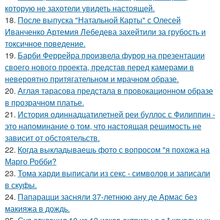
которую не захотели увидеть настоящей.
18.
После выпуска "Натальной Карты" с Олесей
Иванченко Артемия Лебедева захейтили за грубость и
токсичное поведение.
19.
Барби Феррейра произвела фурор на презентации
своего нового проекта, представ перед камерами в
невероятно притягательном и мрачном образе.
20.
Аглая тарасова предстала в провокационном образе
в прозрачном платье.
21.
История одиннадцатилетней реи буллос с Филиппин -
это напоминание о том, что настоящая решимость не
зависит от обстоятельств.
22.
Когда выкладываешь фото с вопросом "я похожа на
Марго Робби?
23.
Тома харди выписали из секс - символов и записали
в скуфы.
24.
Папарацци засняли 37-летнюю ану де Армас без
макияжа в дождь.