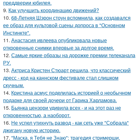
преддверии юбилея.
9.
Как улучшить координацию движений?
10.
68-Летняя Шэрон стоун вспомнила, как создавался
ее образ для культовой сцены допроса в "Основном
Инстинкте".
11.
Анастасия ивлеева опубликовала новые
откровенные снимки впервые за долгое время.
12.
Самые яркие образы на дорожке премии телеканала
РУ.
13.
Актриса Кристен Стюарт решила, что классический
дресс - код на каннском фестивале стал слишком
скучным.
14.
Кристина асмус поделилась историей о необычном
подарке для своей дочери от Гарика Харламова.
15.
Бьянка цензори удивила всех - и на этот раз не
откровенностью, а наоборот.
16.
Не успел утихнуть развод - как сеть уже "Собрала"
джигану новую историю.
17.
"Маска, я Тебя не Знаю": трагедия стримерши,