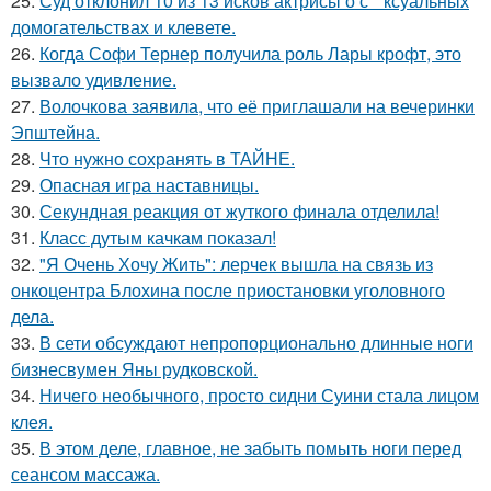
25.
Суд отклонил 10 из 13 исков актрисы о с * ксуальных
домогательствах и клевете.
26.
Когда Софи Тернер получила роль Лары крофт, это
вызвало удивление.
27.
Волочкова заявила, что её приглашали на вечеринки
Эпштейна.
28.
Что нужно сохранять в ТАЙНЕ.
29.
Опасная игра наставницы.
30.
Секундная реакция от жуткого финала отделила!
31.
Класс дутым качкам показал!
32.
"Я Очень Хочу Жить": лерчек вышла на связь из
онкоцентра Блохина после приостановки уголовного
дела.
33.
В сети обсуждают непропорционально длинные ноги
бизнесвумен Яны рудковской.
34.
Ничего необычного, просто сидни Суини стала лицом
клея.
35.
В этом деле, главное, не забыть помыть ноги перед
сеансом массажа.