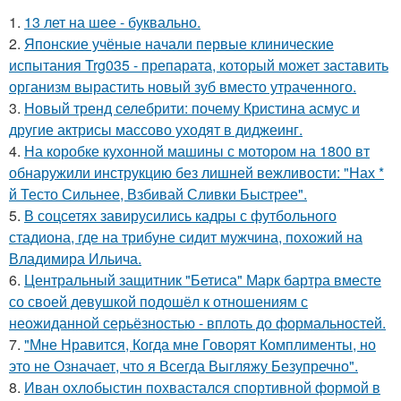
1.
13 лет на шее - буквально.
2.
Японские учёные начали первые клинические
испытания Trg035 - препарата, который может заставить
организм вырастить новый зуб вместо утраченного.
3.
Новый тренд селебрити: почему Кристина асмус и
другие актрисы массово уходят в диджеинг.
4.
На коробке кухонной машины с мотором на 1800 вт
обнаружили инструкцию без лишней вежливости: "Нах *
й Тесто Сильнее, Взбивай Сливки Быстрее".
5.
В соцсетях завирусились кадры с футбольного
стадиона, где на трибуне сидит мужчина, похожий на
Владимира Ильича.
6.
Центральный защитник "Бетиса" Марк бартра вместе
со своей девушкой подошёл к отношениям с
неожиданной серьёзностью - вплоть до формальностей.
7.
"Мне Нравится, Когда мне Говорят Комплименты, но
это не Означает, что я Всегда Выгляжу Безупречно".
8.
Иван охлобыстин похвастался спортивной формой в