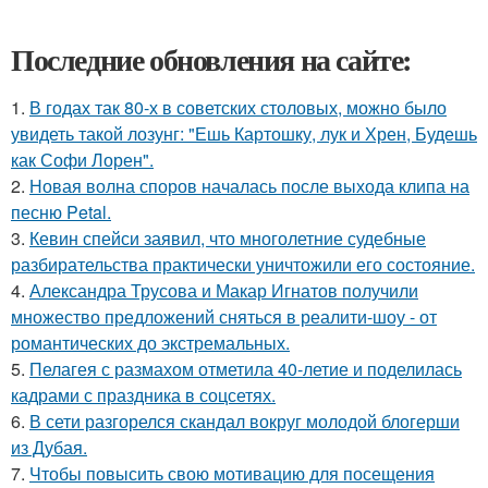
Последние обновления на сайте:
1.
В годах так 80-х в советских столовых, можно было
увидеть такой лозунг: "Ешь Картошку, лук и Хрен, Будешь
как Софи Лорен".
2.
Новая волна споров началась после выхода клипа на
песню Petal.
3.
Кевин спейси заявил, что многолетние судебные
разбирательства практически уничтожили его состояние.
4.
Александра Трусова и Макар Игнатов получили
множество предложений сняться в реалити-шоу - от
романтических до экстремальных.
5.
Пелагея с размахом отметила 40-летие и поделилась
кадрами с праздника в соцсетях.
6.
В сети разгорелся скандал вокруг молодой блогерши
из Дубая.
7.
Чтобы повысить свою мотивацию для посещения