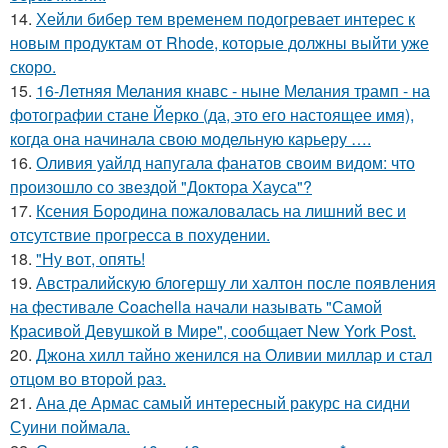
14.
Хейли бибер тем временем подогревает интерес к
новым продуктам от Rhode, которые должны выйти уже
скоро.
15.
16-Летняя Мелания кнавс - ныне Мелания трамп - на
фотографии стане Йерко (да, это его настоящее имя),
когда она начинала свою модельную карьеру ….
16.
Оливия уайлд напугала фанатов своим видом: что
произошло со звездой "Доктора Хауса"?
17.
Ксения Бородина пожаловалась на лишний вес и
отсутствие прогресса в похудении.
18.
"Ну вот, опять!
19.
Австралийскую блогершу ли халтон после появления
на фестивале Coachella начали называть "Самой
Красивой Девушкой в Мире", сообщает New York Post.
20.
Джона хилл тайно женился на Оливии миллар и стал
отцом во второй раз.
21.
Ана де Армас самый интересный ракурс на сидни
Суини поймала.