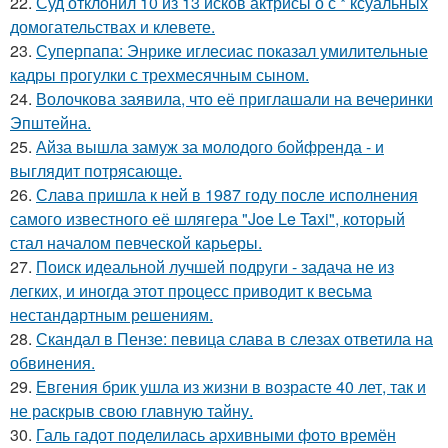
22.
Суд отклонил 10 из 13 исков актрисы о с * ксуальных
домогательствах и клевете.
23.
Суперпапа: Энрике иглесиас показал умилительные
кадры прогулки с трехмесячным сыном.
24.
Волочкова заявила, что её приглашали на вечеринки
Эпштейна.
25.
Айза вышла замуж за молодого бойфренда - и
выглядит потрясающе.
26.
Слава пришла к ней в 1987 году после исполнения
самого известного её шлягера "Joe Le Taxi", который
стал началом певческой карьеры.
27.
Поиск идеальной лучшей подруги - задача не из
легких, и иногда этот процесс приводит к весьма
нестандартным решениям.
28.
Скандал в Пензе: певица слава в слезах ответила на
обвинения.
29.
Евгения брик ушла из жизни в возрасте 40 лет, так и
не раскрыв свою главную тайну.
30.
Галь гадот поделилась архивными фото времён