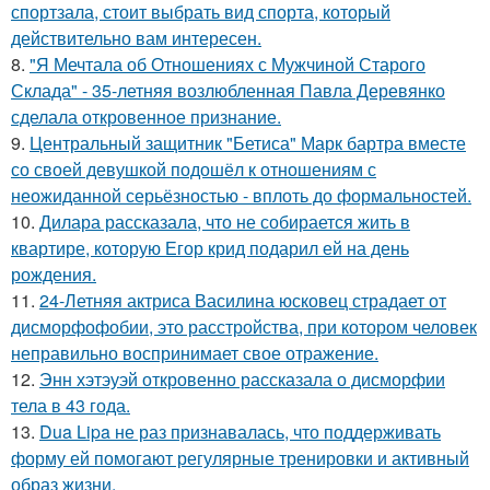
спортзала, стоит выбрать вид спорта, который
действительно вам интересен.
8.
"Я Мечтала об Отношениях с Мужчиной Старого
Склада" - 35-летняя возлюбленная Павла Деревянко
сделала откровенное признание.
9.
Центральный защитник "Бетиса" Марк бартра вместе
со своей девушкой подошёл к отношениям с
неожиданной серьёзностью - вплоть до формальностей.
10.
Дилара рассказала, что не собирается жить в
квартире, которую Егор крид подарил ей на день
рождения.
11.
24-Летняя актриса Василина юсковец страдает от
дисморфофобии, это расстройства, при котором человек
неправильно воспринимает свое отражение.
12.
Энн хэтэуэй откровенно рассказала о дисморфии
тела в 43 года.
13.
Dua Lipa не раз признавалась, что поддерживать
форму ей помогают регулярные тренировки и активный
образ жизни.