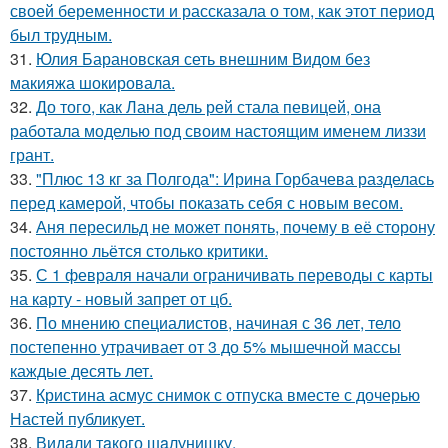
своей беременности и рассказала о том, как этот период
был трудным.
31.
Юлия Барановская сеть внешним Видом без
макияжа шокировала.
32.
До того, как Лана дель рей стала певицей, она
работала моделью под своим настоящим именем лиззи
грант.
33.
"Плюс 13 кг за Полгода": Ирина Горбачева разделась
перед камерой, чтобы показать себя с новым весом.
34.
Аня пересильд не может понять, почему в её сторону
постоянно льётся столько критики.
35.
С 1 февраля начали ограничивать переводы с карты
на карту - новый запрет от цб.
36.
По мнению специалистов, начиная с 36 лет, тело
постепенно утрачивает от 3 до 5% мышечной массы
каждые десять лет.
37.
Кристина асмус снимок с отпуска вместе с дочерью
Настей публикует.
38.
Видaли тaкого шaлунишку.