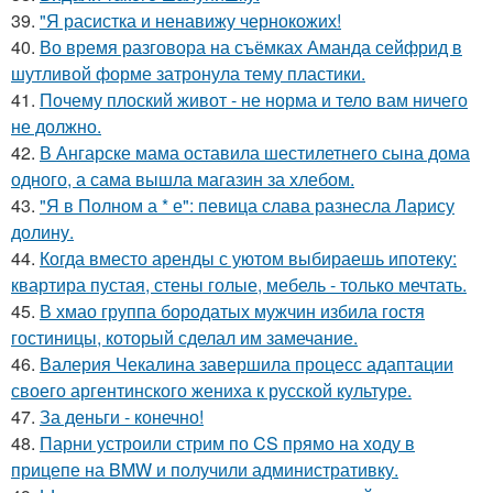
39.
"Я расистка и ненавижу чернокожих!
40.
Во время разговора на съёмках Аманда сейфрид в
шутливой форме затронула тему пластики.
41.
Почему плоский живот - не норма и тело вам ничего
не должно.
42.
В Ангарске мама оставила шестилетнего сына дома
одного, а сама вышла магазин за хлебом.
43.
"Я в Полном а * е": певица слава разнесла Ларису
долину.
44.
Когда вместо аренды с уютом выбираешь ипотеку:
квартира пустая, стены голые, мебель - только мечтать.
45.
В хмао группа бородатых мужчин избила гостя
гостиницы, который сделал им замечание.
46.
Валерия Чекалина завершила процесс адаптации
своего аргентинского жениха к русской культуре.
47.
За деньги - конечно!
48.
Парни устроили стрим по CS прямо на ходу в
прицепе на BMW и получили административку.