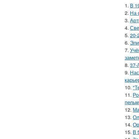
1.
В 1
2.
На 
3.
Арт
4.
Све
5.
20-
6.
Эли
7.
Учё
замет
8.
37-
9.
Нас
карье
10.
"Т
11.
Ро
пельм
12.
Ма
13.
Ол
14.
Ор
15.
В 