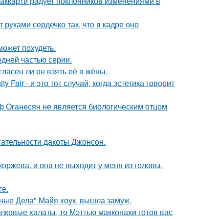
аккарти радует поклонников изменениями в
руками сердечко так, что в кадре оно
может похудеть.
едней частью серии.
ласен ли он взять её в жёны.
Fair - и это тот случай, когда эстетика говорит
иф Оганесян не является биологическим отцом
гательности дакоты Джонсон.
оржева, и она не выходит у меня из головы.
ге.
нные Дела" Майя хоук, вышла замуж.
елковые халаты, то Мэттью макконахи готов вас