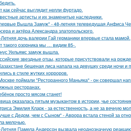
бедить.
т как сейчас выглядит нелли фуртадо.
вестные артисты и их знаменитые наследники.
первые Вышла Замуж" - 48-летняя телеведущая Анфиса Че
сера и актёра Александра златопольского.
-Летняя дочь валерии Гай германики впервые стала мамой.
т такого озорника мы … видим 85-.
нус Уильямс замуж вышла.
ссийские звездные отцы, которые присутствовали на рожде
Казахстане бешеная лиса напала на девушку среди ночи и 
ились в стиле жутких хорроров.
Москве поймали "Ресторанного Маньяка" - он совершал на
ижных ресторанах.
ебёнок просто мясом станет!
вица оказалась пятым музыкантом в истории, чье состоян
триса Эмилия Кларк - за естественность, а не за вечную мо
учше с Дедом, чем с Сыном" - Аврора встала стеной за отн
ла мелочью.
-Летняя Памела Андерсон вызвала неоднозначную реакцию 