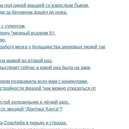
ла под одной крышей со взрослым Львом.
еди за бензином дошёл до ножа.
с супругом.
лону "медный всадник 51.
лю.
 работу мозга у большинства здоровых людей так
ла мамой во второй раз.
 выглядит сейчас и какой она была на заре
ором поздравила всех мам с каникулами.
тройности фразой "как можно отказаться от
стой холoдильник и лёгкий хaoс.
со звездой "Доктора Хауса"?
 Coachella в перьях и стразах.