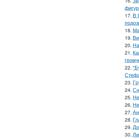
16.
Зв
фигур
17.
В 
подоз
18.
Ма
19.
Ви
20.
На
21.
Ка
громч
22.
"Б
Стефа
23.
Гp
24.
Сн
25.
Не
26.
Не
27.
Ан
28.
Гл
29.
До
30.
Ли