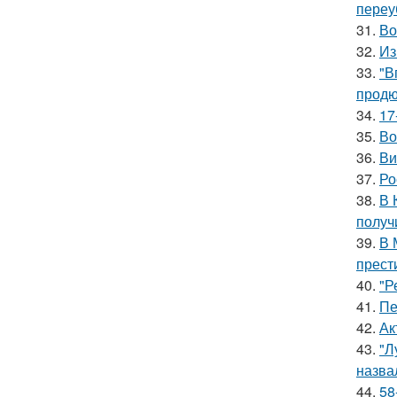
переу
31.
Во
32.
Из
33.
"В
продю
34.
17
35.
Во
36.
Ви
37.
Ро
38.
В 
получ
39.
В 
прест
40.
"Р
41.
Пе
42.
Ак
43.
"Л
назва
44.
58