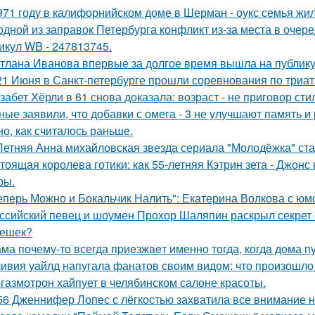
971 году в калифорнийском доме в Шерман - оукс семья жи
одной из заправок Петербурга конфликт из-за места в очер
икул WB - 247813745.
тлана Иванова впервые за долгое время вышла на публику 
21 Июня в Санкт-петербурге прошли соревнования по триат
забет Хёрли в 61 снова доказала: возраст - не приговор сти
ные заявили, что добавки с омега - 3 не улучшают память и
но, как считалось раньше.
Летняя Анна михайловская звезда сериала "Молодёжка" ста
тоящая королева готики: как 55-летняя Кэтрин зета - Джонс
ры.
еперь Можно и Бокальчик Налить": Екатерина Волкова с юм
ссийский певец и шоумен Прохор Шаляпин раскрыл секрет с
ешек?
ма почему-то всегда пpиeзжaeт именно тогда, когдa дoма пу
ивия уайлд напугала фанатов своим видом: что произошло 
газмотрон хайпует в челябинском салоне красоты.
56 Дженнифер Лопес с лёгкостью захватила все внимание на