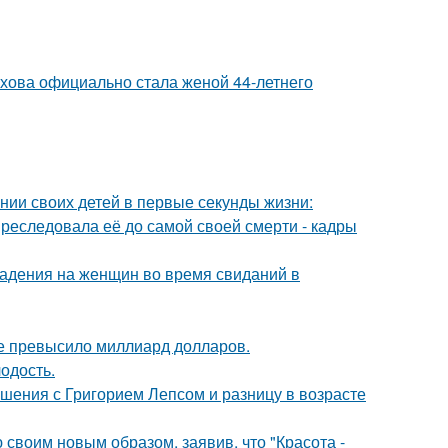
хова официально стала женой 44-летнего
нии своих детей в первые секунды жизни:
преследовала её до самой своей смерти - кадры
падения на женщин во время свиданий в
ие превысило миллиард долларов.
лодость.
ошения с Григорием Лепсом и разницу в возрасте
своим новым образом, заявив, что "Красота -