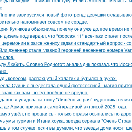
езда комедии "Поймай Толстуху, Если Сможешь" мелисса м
е.
Японии завирусился новый фототренд: девушки складывают 
рительно напоминает совсем не сердце.
рия Куликова объяснила, почему она уже долгое время не 
н дизель подтвердил, что "форсаж 11" все-таки станет посл
 церемонии в загсе жениху задали стандартный вопрос - сог
йли дженнер стала главной героиней весеннего номера Vanity 
е слов.
уду Любить, Словно Родного": анализ днк показал, что Иос
на.
yдь колесом, распахнутый халатик и бутылка в руках.
есла Суини с пьедестала одной фотосессией - магия притя
 знаю как вам, но тут вообще не вредно.
давно я увидела картину "Лишённые рая" художника гелия к
а де Армас признана самой красивой актрисой 2025 года.
амур ушёл, не прощаясь - только стразы осыпались по доро
чь умы турман и Итана хоука, звезда сериала "Очень Стра
шь в том случае, если вы думали, что звезды дома носят ш