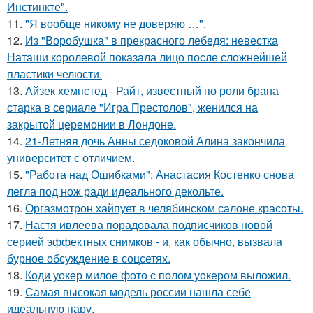
Инстинкте".
11.
"Я вообще никому не доверяю …".
12.
Из "Воробушка" в прекрасного лебедя: невестка
Наташи королевой показала лицо после сложнейшей
пластики челюсти.
13.
Айзек хемпстед - Райт, известный по роли брана
старка в сериале "Игра Престолов", женился на
закрытой церемонии в Лондоне.
14.
21-Летняя дочь Анны седоковой Алина закончила
университет с отличием.
15.
"Работа над Ошибками": Анастасия Костенко снова
легла под нож ради идеального декольте.
16.
Оргазмотрон хайпует в челябинском салоне красоты.
17.
Настя ивлеева порадовала подписчиков новой
серией эффектных снимков - и, как обычно, вызвала
бурное обсуждение в соцсетях.
18.
Коди уокер милое фото с полом уокером выложил.
19.
Самая высокая модель россии нашла себе
идеальную пару.