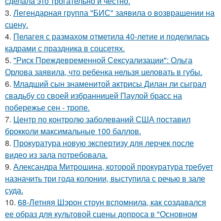
сделала это трогательно и честно.
3.
Легендарная группа "БИС" заявила о возвращении на
сцену.
4.
Пелагея с размахом отметила 40-летие и поделилась
кадрами с праздника в соцсетях.
5.
"Риск Преждевременной Сексуализации": Ольга
Орлова заявила, что ребенка нельзя целовать в губы.
6.
Младший сын знаменитой актрисы Дилан ли сыграл
свадьбу со своей избранницей Паулой брасс на
побережье сен - тропе.
7.
Центр по контролю заболеваний США поставил
брокколи максимальные 100 баллов.
8.
Прокуратура новую экспертизу для лерчек после
видео из зала потребовала.
9.
Александра Митрошина, которой прокуратура требует
назначить три года колонии, выступила с речью в зале
суда.
10.
68-Летняя Шэрон стоун вспомнила, как создавался
ее образ для культовой сцены допроса в "Основном