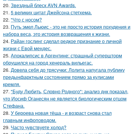
20.
Звездный блеск AVN Awards.
21.
5 великих цитат Джейсoна стетхема.
22.
"Что с носом?
23.
Путь эмел Льюис - это не просто история похудения и
набора веса, это история возвращения к жизни.
24.
Райан гослинг сделал редкое признание о личной
жизни с Евой мендес.
25.
Апокалипсис в Аргентине: страшный супершторм
обрушился на город хенераль вильегас.
26.
Довела себя до трясучки: Лолита напугала публику
предынфарктным состоянием прямо за кулисами
кремля.
27.
"Буду Любить, Словно Родного": анализ днк показал,
что Иосиф Оганесян не является биологическим отцом
Стефана.
28.
У бероева новая тёща - и возраст снова стал
главным инфоповодом.
29.
Часто чувствуете холод?