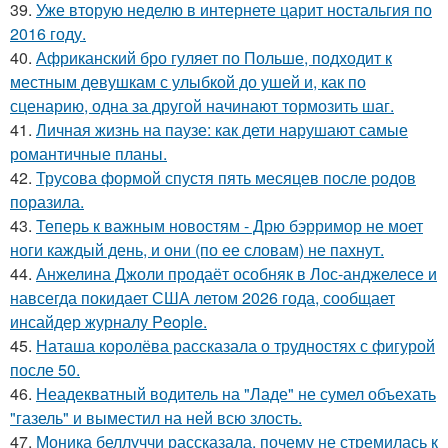
39.
Уже вторую неделю в интернете царит ностальгия по
2016 году.
40.
Африканский бро гуляет по Польше, подходит к
местным девушкам с улыбкой до ушей и, как по
сценарию, одна за другой начинают тормозить шаг.
41.
Личная жизнь на паузе: как дети нарушают самые
романтичные планы.
42.
Трусова формой спустя пять месяцев после родов
поразила.
43.
Теперь к важным новостям - Дрю бэрримор не моет
ноги каждый день, и они (по ее словам) не пахнут.
44.
Анжелина Джоли продаёт особняк в Лос-анджелесе и
навсегда покидает США летом 2026 года, сообщает
инсайдер журналу People.
45.
Наташа королёва рассказала о трудностях с фигурой
после 50.
46.
Неадекватный водитель на "Ладе" не сумел объехать
"газель" и выместил на ней всю злость.
47.
Моника беллуччи рассказала, почему не стремилась к