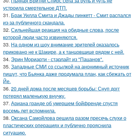
30.
Пьяная Бритни Спирс села за руль и чуть не
устроила смертельное ДТП.
31.
Брак Уилла Смита и Джады пинкетт - Смит распался
из-за публичного скандала.
32.
Сильнейшая реакция на обидные слова, после
которой люди часто извиняются.
33.
На одном из шоу внимание зрителей оказалось
приковано не к Шакире, а к танцовщице рядом с ней.
34.
Эрин Мориарти - старлайт из "Пацанов".
35.
Западные СМИ со ссылкой на анонимный источник
пишут, что Бьянка даже продумала план, как сбежать от
Йе.
36.
20 дней дома после месяцев борьбы: Снуп догг
потерял маленькую внучку.
37.
Ариана гранде об умершем бойфренде спустя
восемь лет вспомнила.
38.
Оксана Самойлова решила разом пресечь слухи о
пластических операциях и публично прояснила
ситуацию.