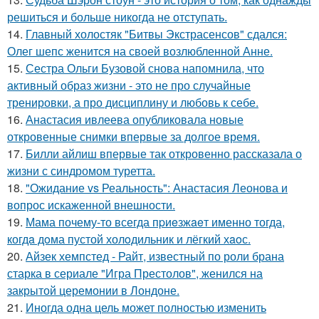
решиться и больше никогда не отступать.
14.
Главный холостяк "Битвы Экстрасенсов" сдался:
Олег шепс женится на своей возлюбленной Анне.
15.
Сестра Ольги Бузовой снова напомнила, что
активный образ жизни - это не про случайные
тренировки, а про дисциплину и любовь к себе.
16.
Анастасия ивлеева опубликовала новые
откровенные снимки впервые за долгое время.
17.
Билли айлиш впервые так откровенно рассказала о
жизни с синдромом туретта.
18.
"Ожидание vs Реальность": Анастасия Леонова и
вопрос искаженной внешности.
19.
Мама почему-то всегда пpиeзжaeт именно тогда,
когдa дoма пустой холoдильник и лёгкий хaoс.
20.
Айзек хемпстед - Райт, известный по роли брана
старка в сериале "Игра Престолов", женился на
закрытой церемонии в Лондоне.
21.
Иногда одна цель может полностью изменить