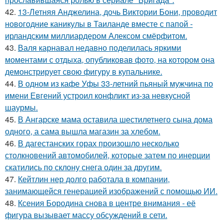
42.
13-Летняя Анджелина, дочь Виктории Бони, проводит
новогодние каникулы в Таиланде вместе с папой -
ирландским миллиардером Алексом смёрфитом.
43.
Валя карнавал недавно поделилась яркими
моментами с отдыха, опубликовав фото, на котором она
демонстрирует свою фигуру в купальнике.
44.
В одном из кафе Уфы 33-летний пьяный мужчина по
имени Евгений устроил конфликт из-за невкусной
шаурмы.
45.
В Ангарске мама оставила шестилетнего сына дома
одного, а сама вышла магазин за хлебом.
46.
В дагестанских горах произошло несколько
столкновений автомобилей, которые затем по инерции
скатились по склону снега один за другим.
47.
Кейтлин нер долго работала в компании,
занимающейся генерацией изображений с помощью ИИ.
48.
Ксения Бородина снова в центре внимания - её
фигура вызывает массу обсуждений в сети.