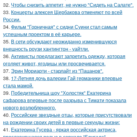
32.
Чтобы снизить аппетит, не нужно "Сидеть на Салате".
33.
Концерты алексея Щербакова отменяют по всей
России.
34.
Фильм "Горничная" с сидни Суини стал самым
успешным проектом в её карьере.
35.
В сети обсуждают неожиданно изменившуюся
внешность роузи хантингтон - уайтли.
36.
Активисты предлагают запретить одежду, которая
оголяет живот, ягодицы или просвечивается.
37.
Эрин Мориарти - старлайт из "Пацанов".
38.
17-Летняя дочь валерии Гай германики впервые
стала мамой.
39.
Победительница шоу "Холостяк" Екатерина
сафарова впервые после разрыва с Тимати показала
нового возлюбленного.
40.
Российские звездные отцы, которые присутствовали
на рождении своих детей в первые секунды жизни:
41.
Екатерина Гусева - яркая российская актриса,
прославившаяся ролью в сериале "Бригада".