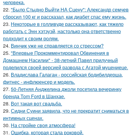
человека.
22.
"Было Стыдно Выйти НА Сцену": Александр семчев
сбросил 100 кг и рассказал, как диабет спас ему жизнь.
23.
Некоторые в голливуде рассказывают, как тяжело
работать с Энн хэтэуэй, настолько она ответственно
подходит к своим ролям.
24.
Винчик уже не справляется со стрессом?
25.
"Впервые Прокомментировал Обвинения в
Домашнем Насилии" - 38-летний Павел прилучный
поделился своей версией развода с Агатой муцениеце.
26.
Владислава Галаган - российская бодибилдерша,
фитнес - инфлюенсер и модель.
27.
50-Летняя Анджелина джоли посетила вечеринку
бренда Tom Ford в Шанхае.
28.
Вот такая вот свадьба.
29.
Сидни Суини заявила, что не прекратит сниматься в
интимных сценах.
30.
На стройке своя атмосфера!
31.
Ошибка, которая стала роковой.