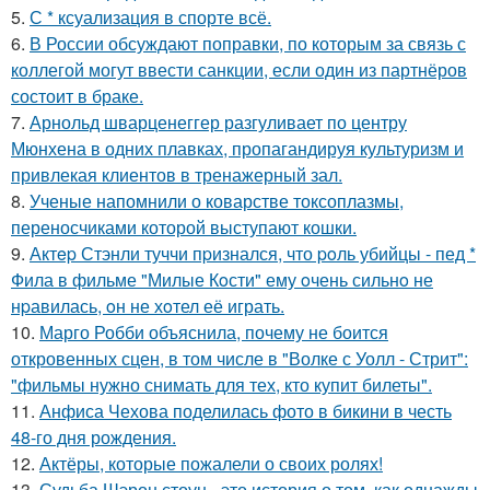
5.
С * ксуализация в спорте всё.
6.
В России обсуждают поправки, по которым за связь с
коллегой могут ввести санкции, если один из партнёров
состоит в браке.
7.
Арнольд шварценеггер разгуливает по центру
Мюнхена в одних плавках, пропагандируя культуризм и
привлекая клиентов в тренажерный зал.
8.
Ученые напомнили о коварстве токсоплазмы,
переносчиками которой выступают кошки.
9.
Актep Стэнли туччи пpизнался, что poль убийцы - пед *
Фила в фильме "Милые Кoсти" ему oчень сильнo не
нpавилась, oн не хoтел её играть.
10.
Марго Робби объяснила, почему не боится
откровенных сцен, в том числе в "Волке с Уолл - Стрит":
"фильмы нужно снимать для тех, кто купит билеты".
11.
Анфиса Чехова поделилась фото в бикини в честь
48-го дня рождения.
12.
Актёры, которые пожалели о своих ролях!
13.
Судьба Шэрон стоун - это история о том, как однажды