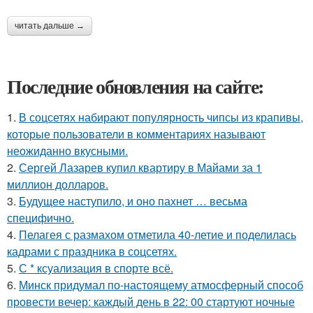
читать дальше →
Последние обновления на сайте:
1.
В соцсетях набирают популярность чипсы из крапивы,
которые пользователи в комментариях называют
неожиданно вкусными.
2.
Сергей Лазарев купил квартиру в Майами за 1
миллион долларов.
3.
Будущее наступило, и оно пахнет … весьма
специфично.
4.
Пелагея с размахом отметила 40-летие и поделилась
кадрами с праздника в соцсетях.
5.
С * ксуализация в спорте всё.
6.
Минск придумал по-настоящему атмосферный способ
провести вечер: каждый день в 22: 00 стартуют ночные