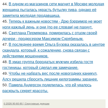
44.
В одном из магазинов сети магнит в Москве молодая
женщина пыталась украсть бутылку пива, однако её
заметила молодая продавщица.
45.
Теперь к важным новостям - Дрю бэрримор не моет
ноги каждый день, и они (по ее словам) не пахнут.
46.
Светлана Пермякова, помирилась с отцом своей
дочери - продюсером Максимом Скрябиным.
47.
В последнее время Ольга Бузова оказалась в центре
скандала, который, к сожалению, снова связан с
действиями мошенников.
48.
В хмао группа бородатых мужчин избила гостя
гостиницы, который сделал им замечание.
49.
Чтобы не набрать вес после новогодних каникул,
Алсу решила сбросить лишние килограммы заранее.
50.
Памела Андерсон поделилась, что ей удалось
раскрыть секрет красоты.
© 2026 90-60-90 | Спортивные девушки