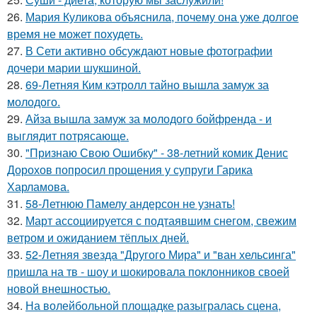
26.
Мария Куликова объяснила, почему она уже долгое
время не может похудеть.
27.
В Сети активно обсуждают новые фотографии
дочери марии шукшиной.
28.
69-Летняя Ким кэтролл тайно вышла замуж за
молодого.
29.
Айза вышла замуж за молодого бойфренда - и
выглядит потрясающе.
30.
"Признаю Свою Ошибку" - 38-летний комик Денис
Дорохов попросил прощения у супруги Гарика
Харламова.
31.
58-Летнюю Памелу андерсон не узнать!
32.
Март ассоциируется с подтаявшим снегом, свежим
ветром и ожиданием тёплых дней.
33.
52-Летняя звезда "Другого Мира" и "ван хельсинга"
пришла на тв - шоу и шокировала поклонников своей
новой внешностью.
34.
На волейбольной площадке разыгралась сцена,