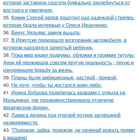
которая заставила соцсети буквально захлебнуться от
восторга и умиления.
35.
Комик Сергей орлов пошутил над надеждой стрелец,
которая брала интервью у Олеси Иванченко.
36.
Винус Уильямс замуж вышла.
37.
В Иркутске произошло возгорание автомобиля, в
котором находился запертый ребенок.
38.
Пока мир видел подиумы, обложки и громкие титулы,
Анок яй проживала совсем другую реальность - тихую и
изнуряющую борьбу за жизнь.
39.
Планы были амбициозные, настрой - боевой.
40.
Не хочу, чтобы ты достался кому-либо.
41.
Ирина Дубцова поделилась кадрами с отдыха на
Мальдивах, где продемонстрировала отличную
физическую форму.
42.
Лариса долина под угрозой потери загородной
недвижимости.
43.
"Подожди, зайка, подожди, не начинай рожать прямо
в машине!