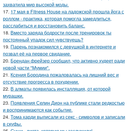
захватила мир высокой моды.
17.
17 мая в Fitness House на ладожской прошла йога с
роллом - практика, которая помогла замедлиться,
расслабиться и восстановить баланс.
18.
Вместо заряда бодрости после тренировок ты
постоянный упадок сил чувствуешь?
19.
Парень познакомился с девушкой в интернете и
позвал её на первое свидание.
20.
Брендан фрейзер сообщил, что активно худеет ради
новой части "Мумии".
21.
Ксения Бородина пожаловалась на лишний вес и
отсутствие прогресса в похудении.
22.
В алматы появилась инсталляция, от которой
мурашки.
23.
Появления Селин Дион на публике стали редкостью
и воспринимаются как событие.
24.
Тома харди выписали из секс - символов и записали
в скуфы.
25.
Суши - диета, которую мы заслужили!