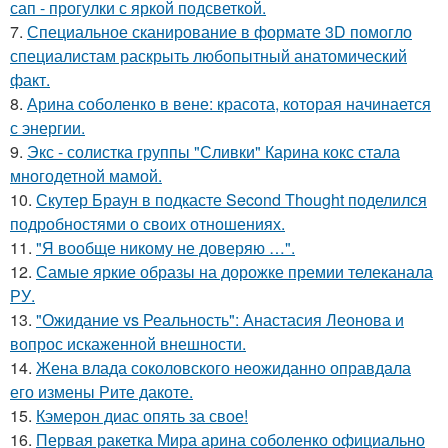
сап - прогулки с яркой подсветкой.
7.
Специальное сканирование в формате 3D помогло
специалистам раскрыть любопытный анатомический
факт.
8.
Арина соболенко в вене: красота, которая начинается
с энергии.
9.
Экс - солистка группы "Сливки" Карина кокс стала
многодетной мамой.
10.
Скутер Браун в подкасте Second Thought поделился
подробностями о своих отношениях.
11.
"Я вообще никому не доверяю …".
12.
Самые яркие образы на дорожке премии телеканала
РУ.
13.
"Ожидание vs Реальность": Анастасия Леонова и
вопрос искаженной внешности.
14.
Жена влада соколовского неожиданно оправдала
его измены Рите дакоте.
15.
Кэмерон диас опять за свое!
16.
Первая ракетка Мира арина соболенко официально