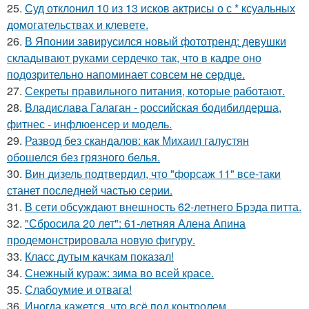
25.
Суд отклонил 10 из 13 исков актрисы о с * ксуальных
домогательствах и клевете.
26.
В Японии завирусился новый фототренд: девушки
складывают руками сердечко так, что в кадре оно
подозрительно напоминает совсем не сердце.
27.
Секреты правильного питания, которые работают.
28.
Владислава Галаган - российская бодибилдерша,
фитнес - инфлюенсер и модель.
29.
Развод без скандалов: как Михаил галустян
обошелся без грязного белья.
30.
Вин дизель подтвердил, что "форсаж 11" все-таки
станет последней частью серии.
31.
В сети обсуждают внешность 62-летнего Брэда питта.
32.
"Сбросила 20 лет": 61-летняя Алена Апина
продемонстрировала новую фигуру.
33.
Класс дутым качкам показал!
34.
Снежный кураж: зима во всей красе.
35.
Слабоумие и отвага!
36.
Иногда кажется, что всё под контролем ….