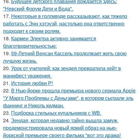
16.
Будущее детского плавания рождается здесь:
"Невский Форум Дети и Вода".
17.
Некоторые в голливуде рассказывают, как тяжело
работать с Энн хэтэуэй, настолько она ответственно
подходит к своим ролям.
18.
Кармен Электра активно занимается
благотворительностью:
19.
59-Летний Венсан Кассель продолжает жить свою
лучшую жизнь.
20.
Урок от учителей: как зендея превратила хейт в
манифест уважения.
21.
История любви P!
22.
В Нью-йорке прошла премьера нового сериала Apple
"У Марго Проблемы с Деньгами", в котором сыграли эль
фаннинг и Николь кидман.
23.
Подборка стильных купальников с WB.
24.
Зендая, которая недавно тайно вышла замуж,
продемонстрировала новый яркий образ на нью-
йоркской премьере своего фильма "вот это драма!