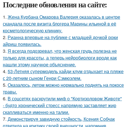
Последние обновления на сайте:
1.
Жена Курбана Омарова Валерия оказалась в центре
скандала после визита блогера Марины ильиной в её
косметологическую клинику.
2.
Рианна впервые на публике с младшей дочкой роки
айриш появилась.
3.
Я всегда подозревал, что женская грудь полезна не
только для красоты, а теперь нейробиологи вроде как
нашли этому научное объяснение.
4.
53-Летняя супермодель хайди клум отдыхает на пляже
с 20-летним сыном Генри Сэмюэлем.
5.
Оказалось, летом можно нормально поднять на покосе
травы.
6.
В соцсетях раскрутили миф о "Кортизоловом Животе"
- будто хронический стресс напрямую заставляет жир
скапливаться именно на талии.
7.
Демонстрируя завидную стойкость, Ксения Собчак
ответила на критику своей внешности, напомнив