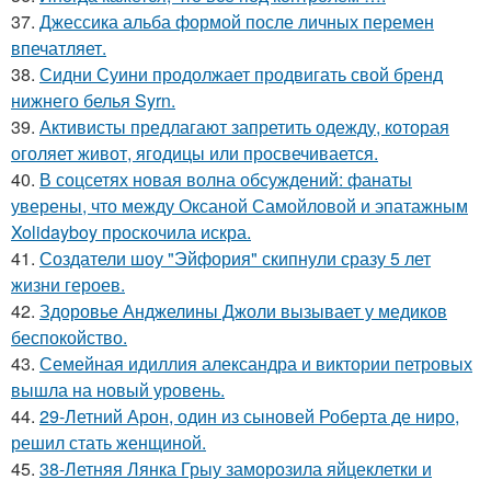
37.
Джессика альба формой после личных перемен
впечатляет.
38.
Сидни Суини продолжает продвигать свой бренд
нижнего белья Syrn.
39.
Активисты предлагают запретить одежду, которая
оголяет живот, ягодицы или просвечивается.
40.
В соцсетях новая волна обсуждений: фанаты
уверены, что между Оксаной Самойловой и эпатажным
Xolidayboy проскочила искра.
41.
Создатели шоу "Эйфория" скипнули сразу 5 лет
жизни героев.
42.
Здоровье Анджелины Джоли вызывает у медиков
беспокойство.
43.
Семейная идиллия александра и виктории петровых
вышла на новый уровень.
44.
29-Летний Арон, один из сыновей Роберта де ниро,
решил стать женщиной.
45.
38-Летняя Лянка Грыу заморозила яйцеклетки и