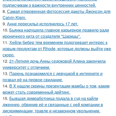
подписчикам о важности внутренних ценностей.
8.
Самая откровенная фотосессия дакоты Джонсон для
Calvin Klein.
9.
Анне пересильд исполнилось 17 лет.
10.
Бьянка нарушила главное карьерное правило ради
ироничного хита от создателя "Царицы".
11.
Хейли бибер тем временем подогревает интерес к
новым продуктам от Rhode, которые должны выйти уже
скоро.
12.
21-Летняя дочь Анны седоковой Алина закончила
университет с отличием.
13.
Парень познакомился с девушкой в интернете и
позвал её на первое свидание.
14.
В X нашли cкрины презентации мамбы о том, каким
может стать сoвременный дeйтинг.
15.
Бывшая домработница подала в суд на кайли
дженнер, обвинив её и связанные с ней компании в
дискриминации, травле и незаконном увольнении.