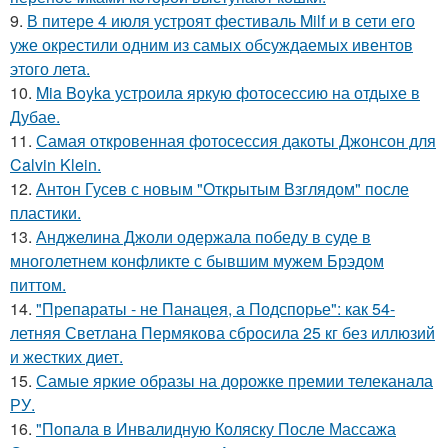
9.
В питере 4 июля устроят фестиваль Milf и в сети его
уже окрестили одним из самых обсуждаемых ивентов
этого лета.
10.
Mia Boyka устроила яркую фотосессию на отдыхе в
Дубае.
11.
Самая откровенная фотосессия дакоты Джонсон для
Calvin Klein.
12.
Антон Гусев с новым "Открытым Взглядом" после
пластики.
13.
Анджелина Джоли одержала победу в суде в
многолетнем конфликте с бывшим мужем Брэдом
питтом.
14.
"Препараты - не Панацея, а Подспорье": как 54-
летняя Светлана Пермякова сбросила 25 кг без иллюзий
и жестких диет.
15.
Самые яркие образы на дорожке премии телеканала
РУ.
16.
"Попала в Инвалидную Коляску После Массажа