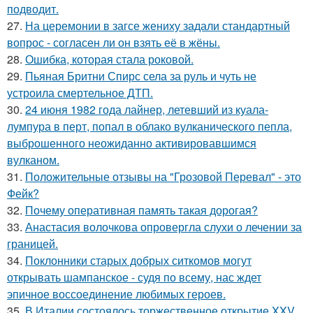
подводит.
27.
На церемонии в загсе жениху задали стандартный
вопрос - согласен ли он взять её в жёны.
28.
Ошибка, которая стала роковой.
29.
Пьяная Бритни Спирс села за руль и чуть не
устроила смертельное ДТП.
30.
24 июня 1982 года лайнер, летевший из куала-
лумпура в перт, попал в облако вулканического пепла,
выброшенного неожиданно активировавшимся
вулканом.
31.
Положительные отзывы на "Грозовой Перевал" - это
Фейк?
32.
Почему оперативная память такая дорогая?
33.
Анастасия волочкова опровергла слухи о лечении за
границей.
34.
Поклонники старых добрых ситкомов могут
открывать шампанское - судя по всему, нас ждет
эпичное воссоединение любимых героев.
35.
В Италии состоялось торжественное открытие XXV