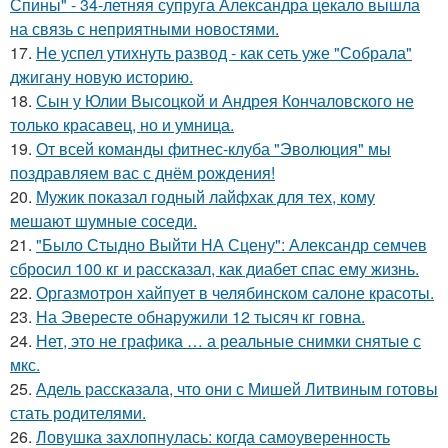
Спины" - 34-летняя супруга Александра цекало вышла
на связь с неприятными новостями.
17.
Не успел утихнуть развод - как сеть уже "Собрала"
джигану новую историю.
18.
Сын у Юлии Высоцкой и Андрея Кончаловского не
только красавец, но и умница.
19.
От всей команды фитнес-клуба "Эволюция" мы
поздравляем вас с днём рождения!
20.
Мужик показал годный лайфхак для тех, кому
мешают шумные соседи.
21.
"Было Стыдно Выйти НА Сцену": Александр семчев
сбросил 100 кг и рассказал, как диабет спас ему жизнь.
22.
Оргазмотрон хайпует в челябинском салоне красоты.
23.
На Эвересте обнаружили 12 тысяч кг говна.
24.
Нет, это не графика … а реальные снимки снятые с
мкс.
25.
Адель рассказала, что они с Мишей Литвиным готовы
стать родителями.
26.
Ловушка захлопнулась: когда самоуверенность