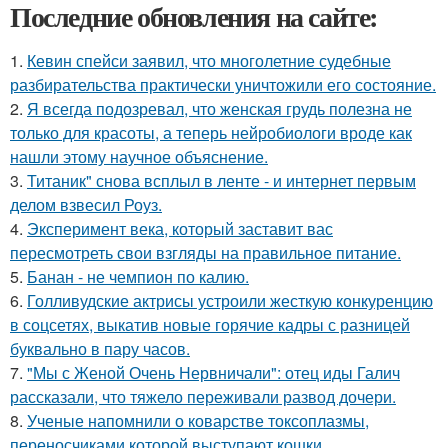
Последние обновления на сайте:
1.
Кевин спейси заявил, что многолетние судебные
разбирательства практически уничтожили его состояние.
2.
Я всегда подозревал, что женская грудь полезна не
только для красоты, а теперь нейробиологи вроде как
нашли этому научное объяснение.
3.
Титаник" снова всплыл в ленте - и интернет первым
делом взвесил Роуз.
4.
Эксперимент века, который заставит вас
пересмотреть свои взгляды на правильное питание.
5.
Банан - не чемпион по калию.
6.
Голливудские актрисы устроили жесткую конкуренцию
в соцсетях, выкатив новые горячие кадры с разницей
буквально в пару часов.
7.
"Мы с Женой Очень Нервничали": отец иды Галич
рассказали, что тяжело переживали развод дочери.
8.
Ученые напомнили о коварстве токсоплазмы,
переносчиками которой выступают кошки.