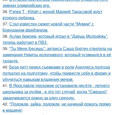
зимних олимпийских игр.
36.
Рэпер T - Killah с женой Марией Тарасовой ждут
второго ребенка.
37.
Стал известен сюжет новой части "Мумии" с
Бренданом фрейзером.
38.
Аслан бижоев, который играл в "Даёшь Молодёжь",
теперь работает в ПВЗ.
39.
"Ты Меня Бесишь": актриса Саша бортич ответила на
замечания Никиты кологривого, который усомнился в её
таланте.
40.
Брэд питт перед съемками в роли Ахиллеса полгода
потратил на подготовку, чтобы привести себя в форму и
обучиться навыкам владения мечом.
41.
В Ярославле прохожие остановили десяти - летнего
школьника за рулём - и это тот случай, когда "Смешно"
заканчивается ровно за одну секунду.
42.
"Подожди, зайка, подожди, не начинай рожать прямо
в машине!