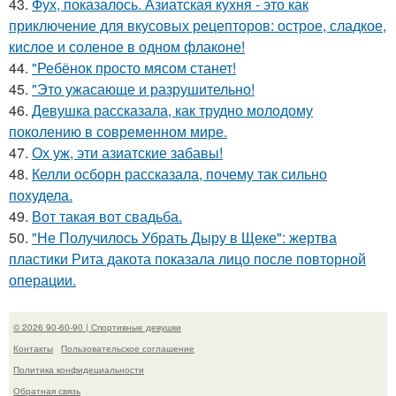
43.
Фух, показалось. Азиатская кухня - это как
приключение для вкусовых рецепторов: острое, сладкое,
кислое и соленое в одном флаконе!
44.
"Ребёнок просто мясом станет!
45.
"Это ужасающе и разрушительно!
46.
Девушка рассказала, как трудно молодому
поколению в современном мире.
47.
Ох уж, эти азиатские забавы!
48.
Келли осборн рассказала, почему так сильно
похудела.
49.
Вот такая вот свадьба.
50.
"Не Получилось Убрать Дыру в Щеке": жертва
пластики Рита дакота показала лицо после повторной
операции.
© 2026 90-60-90 | Спортивные девушки
Контакты
Пользовательское соглашение
Политика конфидециальности
Обратная связь