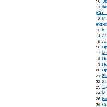
10.
Эк
11.
Фи
(Севи
12.
Ма
нужно 
13.
Ка
14.
28
15.
Ак
16.
Пр
17.
Ма
18.
Пе
19.
По
20.
Пр
21.
Ек
22.
22
23.
Дж
24.
Мн
25.
Ви
26.
Се