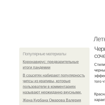
Лет
Чер
Популярные материалы
соч
Коронавирус: предварительные
Стили
итоги пандемии
черны
эффек
В соцсетях набирают популярность
того 
чипсы из крапивы, которые
пользователи в комментариях
называют неожиданно вкусными.
Красн
харак
Жена Курбана Омарова Валерия