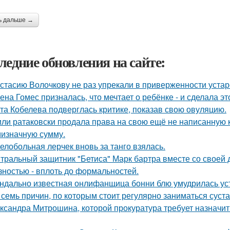
ь дальше →
ледние обновления на сайте:
стасию Волочкову не раз упрекали в приверженности уста
ена Гомес призналась, что мечтает о ребёнке - и сделала эт
та Кобелева подверглась критике, показав свою овуляцию.
ли ратаковски продала права на свою ещё не написанную кн
мизначную сумму.
елобольная лерчек вновь за танго взялась.
тральный защитник "Бетиса" Марк бартра вместе со своей
зностью - вплоть до формальностей.
ндально известная онлифанщица бонни блю умудрилась ус
 семь причин, по которым стоит регулярно заниматься суст
ксандра Митрошина, которой прокуратура требует назначить