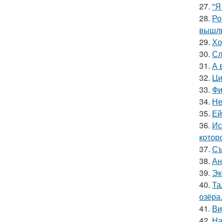
27.
"Я
28.
Ро
вышли
29.
Хо
30.
Сл
31.
А 
32.
Ци
33.
Фи
34.
Не
35.
Ей
36.
Ис
котор
37.
Съ
38.
Ан
39.
Эк
40.
Та
озёра
41.
Ви
42.
На