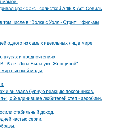
й мамой.
вал брак с экс - солисткой Artik & Asti Севиль
 том числе в "Волке с Уолл - Стрит": "фильмы
цей одного из самых идеальных лиц в мире.
 вкусах и предпочтениях.
"В 15 лет Лиза Была уже Женщиной".
 мир высокой моды.
3.
ах и вызвала бурную реакцию поклонников.
еп+", объединившее любителей степ - аэробики.
носили стабильный доход.
едней частью серии.
образы.