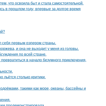
тем, что освоила быт и стала самостоятельной.
ись в прошлом году, впервые за долгое время
ий?
л себя первым рэпером страны.
оржева, и она не выходит у меня из головы.
обсуждения по всей стране.
т превратиться в начало безумного приключения,
ьности.
о льётся столько критики.
одоёмами, такими как море, океаны, бассейны и
шения.
выки продемонстрировала.