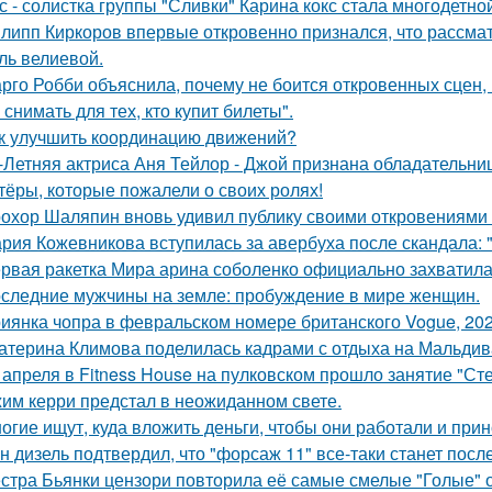
с - солистка группы "Сливки" Карина кокс стала многодетно
липп Киркоров впервые откровенно признался, что рассматри
ль велиевой.
рго Робби объяснила, почему не боится откровенных сцен, в
снимать для тех, кто купит билеты".
к улучшить координацию движений?
-Летняя актриса Аня Тейлор - Джой признана обладательни
тёры, которые пожалели о своих ролях!
охор Шаляпин вновь удивил публику своими откровениями о
рия Кожевникова вступилась за авербуха после скандала: 
рвая ракетка Мира арина соболенко официально захватила
следние мужчины на земле: пробуждение в мире женщин.
иянка чопра в февральском номере британского Vogue, 202
атерина Климова поделилась кадрами с отдыха на Мальдив
 апреля в Fitness House на пулковском прошло занятие "Ст
им керри предстал в неожиданном свете.
огие ищут, куда вложить деньги, чтобы они работали и при
н дизель подтвердил, что "форсаж 11" все-таки станет посл
стра Бьянки цензори повторила её самые смелые "Голые" 