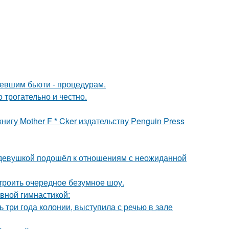
ревшим бьюти - процедурам.
о трогательно и честно.
игу Mother F * Cker издательству Penguin Press
 девушкой подошёл к отношениям с неожиданной
троить очередное безумное шоу.
авной гимнастикой:
 три года колонии, выступила с речью в зале