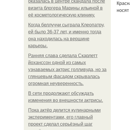
оказалась в центре скандала после
Красн
визита блогера Марины ильиной в
носят 
её косметологическую клинику.
Когда беллуччи сыграла Клеопатру,
ей было 36-37 лет, и именно тогда
она находилась на вершине
карьеры.
Ранняя слава сделала Скарлетт
йоханссон одной из самых
узнаваемых актрис голливуда, но за
глянцевым фасадом скрывалась
огромная неуверенность.
В сети продолжают обсуждать
изменения во внешности актрисы.
Пока актёр делится кулинарными
экспериментами, его главный
проект сделал серьёзный шаг