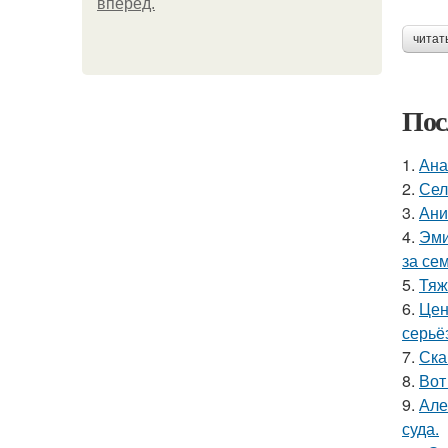
вперёд.
читат
Пос
1.
Ана
2.
Сел
3.
Ани
4.
Эми
за се
5.
Тяж
6.
Цен
серьё
7.
Ска
8.
Вот
9.
Але
суда.