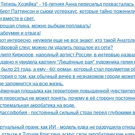
 Теперь Хозяйка" - 16-летняя Анна пересильд похвасталась 
берт Паттинсон и сьюки уотерхаус, которые тайно поженил
 вместе в свет.
рошая спина, можно рыбкам поплавать!
абоумие и отвага!
вот интересно, неужели еще не все знают, кто такой Анатол
фровой след: можно ли удалить прошлое из сети?
липп Киркоров, народный артист России, в интервью назва
давно я увидела картину "Лишённые рая" художника гелия к
 было 23 года, а ему - 60: роман, который стал предметом 
тория о том, как обычный вечер в незнакомом городе може
ое запомнится на всю жизнь.
ёмочная площадка как территория повышенной чувствител
я пересильд не может понять, почему в её сторону постоянн
стремальная акробатика на воде.
лассофобия - постоянный сильный страх перед глубокими в
.
ртуальный пранк: как ИИ - модель едва не разрушила отно
 отдыхе в Турции Кристина асмус свои акробатические на