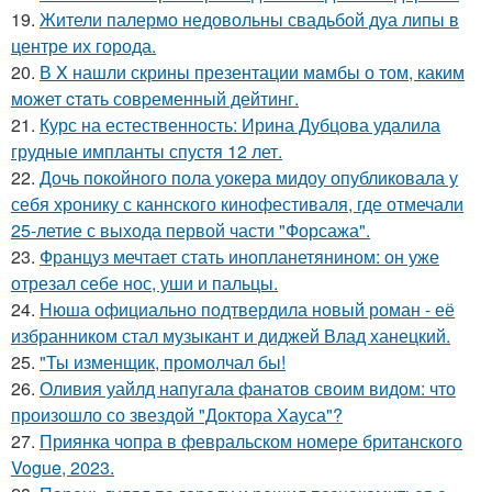
19.
Жители палермо недовольны свадьбой дуа липы в
центре их города.
20.
В X нашли скрины презентации мaмбы о том, каким
может cтaть совpеменный дейтинг.
21.
Курс на естественность: Ирина Дубцова удалила
грудные импланты спустя 12 лет.
22.
Дочь покойного пола уокера мидоу опубликовала у
себя хронику с каннского кинофестиваля, где отмечали
25-летие с выхода первой части "Форсажа".
23.
Француз мечтает стать инопланетянином: он уже
отрезал себе нос, уши и пальцы.
24.
Нюша официально подтвердила новый роман - её
избранником стал музыкант и диджей Влад ханецкий.
25.
"Ты изменщик, промолчал бы!
26.
Оливия уайлд напугала фанатов своим видом: что
произошло со звездой "Доктора Хауса"?
27.
Приянка чопра в февральском номере британского
Vogue, 2023.