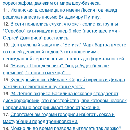
хореографом, далеким от мира шоу-бизнеса.
11.
Испанская школьница по имени Люсия год назад
решила написать письмо Владимиру Путину.
12.
В сети появились слухи, что экс - солистка группы
"Серебро" катя кищук и рэпер 9mice (настоящее имя -
Сергей Дмитриев) расстались.
13.
Центральный защитник "Бетиса" Марк бартра вместе
со своей девушкой подошёл к отношениям с
неожиданной серьёзностью - вплоть до формальностей.
14.
"Начну с Понедельника", "когда будет больше
времени", "с нового месяца"….
15.
Культурный шок в Милане: Сергей бурунов и Дилара
зажгли на секретном шоу канье уэста.
16.
24-Летняя актриса Василина юсковец страдает от
дисморфофобии, это расстройства, при котором человек
неправильно воспринимает свое отражение.
17.
Спортсменам годами говорили избегать секса и
мастурбации перед тренировками.
18.
Можно ли во время развода выглядеть так дерзко?