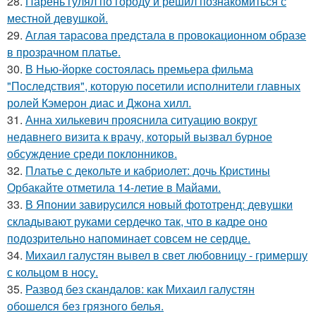
28.
Парень гулял по городу и решил познакомиться с
местной девушкой.
29.
Аглая тарасова предстала в провокационном образе
в прозрачном платье.
30.
В Нью-йорке состоялась премьера фильма
"Последствия", которую посетили исполнители главных
ролей Кэмерон диас и Джона хилл.
31.
Анна хилькевич прояснила ситуацию вокруг
недавнего визита к врачу, который вызвал бурное
обсуждение среди поклонников.
32.
Платье с декольте и кабриолет: дочь Кристины
Орбакайте отметила 14-летие в Майами.
33.
В Японии завирусился новый фототренд: девушки
складывают руками сердечко так, что в кадре оно
подозрительно напоминает совсем не сердце.
34.
Михаил галустян вывел в свет любовницу - гримершу
с кольцом в носу.
35.
Развод без скандалов: как Михаил галустян
обошелся без грязного белья.