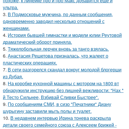
похоже, к линейке про и про Макс добавится ещё и
ультра.
3.
В Подмосковье мужчина, по данным сообщения,
одновременно заводил несколько отношений с
женщинами.
4.
История бывшей гимнастки и модели юлии Реутовой
драматический оборот приняла.
5.
Тяжелобольная лерчек вновь за танго взялась.
6.
Анастасия Решетова призналась, что жалеет о
пластических операциях.
7.
В сети разгорелся скандал вокруг молодой блогерши
из Дубая.
8.
На коробке кухонной машины с мотором на 1800 вт
обнаружили инструкцию без лишней вежливости: "Нах *
й Тесто Сильнее, Взбивай Сливки Быстрее".
9.
По сообщениям СМИ, в сизо "Печатники" Диану
шурыгину заставили мыть полы и туалет.
10.
В недавнем интервью Ирина тонева раскрыла
детали своего семейного союза с Алексеем брижей -