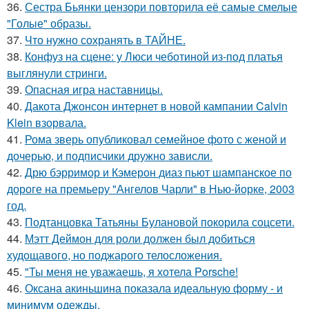
36.
Сестра Бьянки цензори повторила её самые смелые
"Голые" образы.
37.
Что нужно сохранять в ТАЙНЕ.
38.
Конфуз на сцене: у Люси чеботиной из-под платья
выглянули стринги.
39.
Опасная игра наставницы.
40.
Дакота Джонсон интернет в новой кампании Calvin
Klein взорвала.
41.
Рома зверь опубликовал семейное фото с женой и
дочерью, и подписчики дружно зависли.
42.
Дрю бэрримор и Кэмерон диаз пьют шампанское по
дороге на премьеру "Ангелов Чарли" в Нью-йорке, 2003
год.
43.
Подтанцовка Татьяны Булановой покорила соцсети.
44.
Мэтт Деймон для роли должен был добиться
худощавого, но поджарого телосложения.
45.
"Ты меня не уважаешь, я хотела Porsche!
46.
Оксана акиньшина показала идеальную форму - и
минимум одежды.