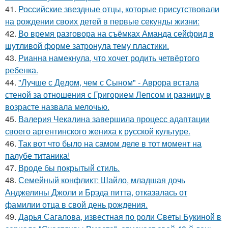
41.
Российские звездные отцы, которые присутствовали
на рождении своих детей в первые секунды жизни:
42.
Во время разговора на съёмках Аманда сейфрид в
шутливой форме затронула тему пластики.
43.
Рианна намекнула, что хочет родить четвёртого
ребенка.
44.
"Лучше с Дедом, чем с Сыном" - Аврора встала
стеной за отношения с Григорием Лепсом и разницу в
возрасте назвала мелочью.
45.
Валерия Чекалина завершила процесс адаптации
своего аргентинского жениха к русской культуре.
46.
Так вот что было на самом деле в тот момент на
палубе титаника!
47.
Вроде бы покрытый стиль.
48.
Семейный конфликт: Шайло, младшая дочь
Анджелины Джоли и Брэда питта, отказалась от
фамилии отца в свой день рождения.
49.
Дарья Сагалова, известная по роли Светы Букиной в