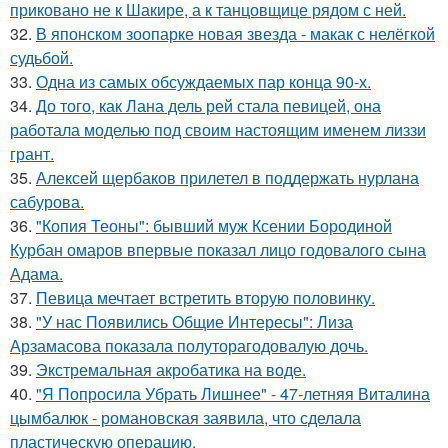
приковано не к Шакире, а к танцовщице рядом с ней.
32.
В японском зоопарке новая звезда - макак с нелёгкой
судьбой.
33.
Одна из самых обсуждаемых пар конца 90-х.
34.
До того, как Лана дель рей стала певицей, она
работала моделью под своим настоящим именем лиззи
грант.
35.
Алексей щербаков прилетел в поддержать нурлана
сабурова.
36.
"Копия Теоны": бывший муж Ксении Бородиной
Курбан омаров впервые показал лицо годовалого сына
Адама.
37.
Певица мечтает встретить вторую половинку.
38.
"У нас Появились Общие Интересы": Лиза
Арзамасова показала полуторагодовалую дочь.
39.
Экстремальная акробатика на воде.
40.
"Я Попросила Убрать Лишнее" - 47-летняя Виталина
цымбалюк - романовская заявила, что сделала
пластическую операцию.