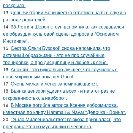
раскрыла.
13.
Дочь Виктории Бони жёстко ответила на все слухи о
разводе родителей.
14.
68-Летняя Шэрон стоун вспомнила, как создавался
ее образ для культовой сцены допроса в "Основном
Инстинкте".
15.
Сестра Ольги Бузовой снова напомнила, что
активный образ жизни - это не про случайные
тренировки, а про дисциплину и любовь к себе.
16.
Анок яй - это буквально лучшее, что случилось с
новым круизным показом Gucci.
17.
Очень милая и легко запоминающаяся.
18.
Бьянка цензори удивила всех - и на этот раз не
откровенностью, а наоборот.
19.
В Москве погибла актриса Ксения добромилова,
известная по клипу Hammali & Navai "Девочка - Война".
20.
"Ушло Миллениальство": глюкоза призналась, что
превращается из мультяшки в человека.