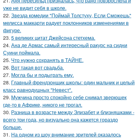
21.
Аня пересильд призналась, что рано повзрослела и
уже не видит себя в школе.
22.
Звезда комедии "Поймай Толстуху, Если Сможешь"
мелисса маккарти радует поклонников изменениями в
фигуре.
23.
5 великих цитат Джейсoна стетхема.
24.
Ана де Армас самый интересный ракурс на сидни
Суини поймала.
25.
Что нужно сохранять в ТАЙНЕ.
26.
Вот такая вот свадьба.
27.
Могла бы и подыграть ему.
28.
Главный френдзонщик школы: один мальчик и целый
класс равнодушных "Невест".
29.
Мужчина просто спокойно себе снимал зверюшек
где-то в Африке, никого не трогал.
30.
Разница в возрасте между Элизабет и близняшками -
всего три года, но визуально она кажется гораздо
больше.
31.
На одном из шоу внимание зрителей оказалось