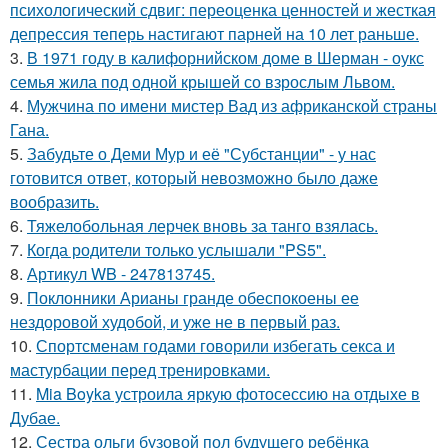
психологический сдвиг: переоценка ценностей и жесткая
депрессия теперь настигают парней на 10 лет раньше.
3.
В 1971 году в калифорнийском доме в Шерман - оукс
семья жила под одной крышей со взрослым Львом.
4.
Мужчина по имени мистер Вад из африканской страны
Гана.
5.
Забудьте о Деми Мур и её "Субстанции" - у нас
готовится ответ, который невозможно было даже
вообразить.
6.
Тяжелобольная лерчек вновь за танго взялась.
7.
Когда родители только услышали "PS5".
8.
Артикул WB - 247813745.
9.
Поклонники Арианы гранде обеспокоены ее
нездоровой худобой, и уже не в первый раз.
10.
Спортсменам годами говорили избегать секса и
мастурбации перед тренировками.
11.
Mia Boyka устроила яркую фотосессию на отдыхе в
Дубае.
12.
Сестра ольги бузовой пол будущего ребёнка