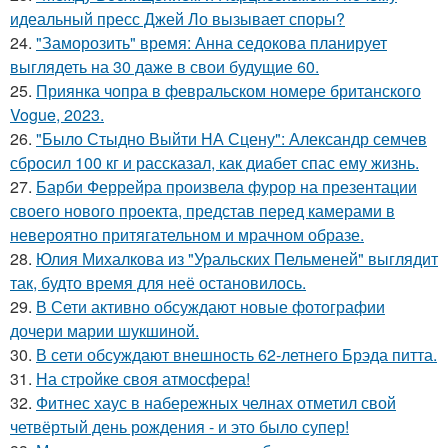
идеальный пресс Джей Ло вызывает споры?
24.
"Заморозить" время: Анна седокова планирует
выглядеть на 30 даже в свои будущие 60.
25.
Приянка чопра в февральском номере британского
Vogue, 2023.
26.
"Было Стыдно Выйти НА Сцену": Александр семчев
сбросил 100 кг и рассказал, как диабет спас ему жизнь.
27.
Барби Феррейра произвела фурор на презентации
своего нового проекта, представ перед камерами в
невероятно притягательном и мрачном образе.
28.
Юлия Михалкова из "Уральских Пельменей" выглядит
так, будто время для неё остановилось.
29.
В Сети активно обсуждают новые фотографии
дочери марии шукшиной.
30.
В сети обсуждают внешность 62-летнего Брэда питта.
31.
На стройке своя атмосфера!
32.
Фитнес хаус в набережных челнах отметил свой
четвёртый день рождения - и это было супер!