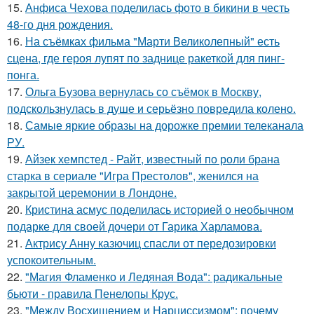
15.
Анфиса Чехова поделилась фото в бикини в честь
48-го дня рождения.
16.
На съёмках фильма "Марти Великолепный" есть
сцена, где героя лупят по заднице ракеткой для пинг-
понга.
17.
Ольга Бузова вернулась со съёмок в Москву,
подскользнулась в душе и серьёзно повредила колено.
18.
Самые яркие образы на дорожке премии телеканала
РУ.
19.
Айзек хемпстед - Райт, известный по роли брана
старка в сериале "Игра Престолов", женился на
закрытой церемонии в Лондоне.
20.
Кристина асмус поделилась историей о необычном
подарке для своей дочери от Гарика Харламова.
21.
Актрису Анну казючиц спасли от передозировки
успокоительным.
22.
"Магия Фламенко и Ледяная Вода": радикальные
бьюти - правила Пенелопы Крус.
23.
"Между Восхищением и Нарциссизмом": почему