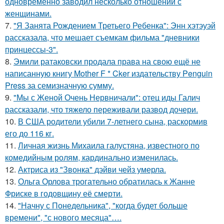
одновременно заводил несколько отношений с
женщинами.
7.
"Я Занята Рождением Третьего Ребенка": Энн хэтэуэй
рассказала, что мешает съемкам фильма "дневники
принцессы-3".
8.
Эмили ратаковски продала права на свою ещё не
написанную книгу Mother F * Cker издательству Penguin
Press за семизначную сумму.
9.
"Мы с Женой Очень Нервничали": отец иды Галич
рассказали, что тяжело переживали развод дочери.
10.
В США родители убили 7-летнего сына, раскормив
его до 116 кг.
11.
Личная жизнь Михаила галустяна, известного по
комедийным ролям, кардинально изменилась.
12.
Актриса из "Звонка" дэйви чейз умерла.
13.
Ольга Орлова трогательно обратилась к Жанне
Фриске в годовщину её смерти.
14.
"Начну с Понедельника", "когда будет больше
времени", "с нового месяца"….