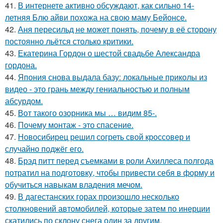
41.
В интернете активно обсуждают, как сильно 14-
летняя Блю айви похожа на свою маму Бейонсе.
42.
Аня пересильд не может понять, почему в её сторону
постоянно льётся столько критики.
43.
Екатерина Гордон о шестой свадьбе Александра
гордона.
44.
Япония снова выдала базу: локальные приколы из
видео - это грань между гениальностью и полным
абсурдом.
45.
Вот такого озорника мы … видим 85-.
46.
Почему монтаж - это спасение.
47.
Новосибирец решил согреть свой кроссовер и
случайно поджёг его.
48.
Брэд питт перед съемками в роли Ахиллеса полгода
потратил на подготовку, чтобы привести себя в форму и
обучиться навыкам владения мечом.
49.
В дагестанских горах произошло несколько
столкновений автомобилей, которые затем по инерции
скатились по склону снега один за другим.