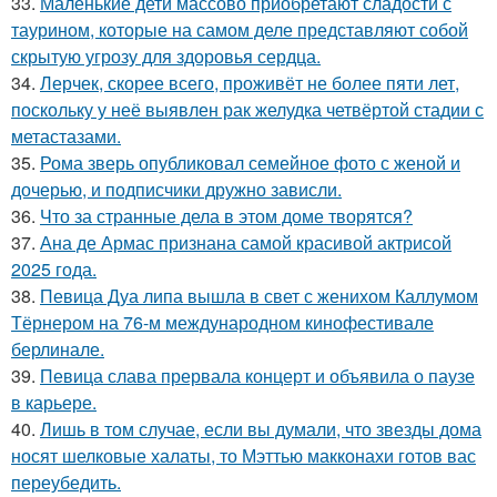
33.
Маленькие дети массово приобретают сладости с
таурином, которые на самом деле представляют собой
скрытую угрозу для здоровья сердца.
34.
Лерчек, скорее всего, проживёт не более пяти лет,
поскольку у неё выявлен рак желудка четвёртой стадии с
метастазами.
35.
Рома зверь опубликовал семейное фото с женой и
дочерью, и подписчики дружно зависли.
36.
Что за странные дела в этом доме творятся?
37.
Ана де Армас признана самой красивой актрисой
2025 года.
38.
Певица Дуа липа вышла в свет с женихом Каллумом
Тёрнером на 76-м международном кинофестивале
берлинале.
39.
Певица слава прервала концерт и объявила о паузе
в карьере.
40.
Лишь в том случае, если вы думали, что звезды дома
носят шелковые халаты, то Мэттью макконахи готов вас
переубедить.