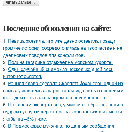
читать дальше →
Последние обновления на сайте:
1.
Певица заявила, что уже давно оставила позади
громкие истории, сосредоточилась на творчестве и не
дает новых поводов для конфликтов.
2.
Полина гагарина отдыхает на морском курорте.
3.
Один случайный снимок за несколько дней весь
интернет облетел.
4.
Ранняя слава сделала Скарлетт йоханссон одной из
самых узнаваемых актрис голливуда, но за глянцевым
фасадом скрывалась огромная неуверенность.
5.
По словам эксперта воз, у мужчин с образованной и
мудрой супругой вероятность скоропостижной смерти
якобы на 46% ниже.
6.
В Подмосковье мужчина, по данным сообщения,