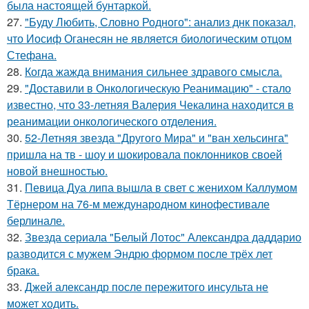
была настоящей бунтаркой.
27.
"Буду Любить, Словно Родного": анализ днк показал,
что Иосиф Оганесян не является биологическим отцом
Стефана.
28.
Когда жажда внимания сильнее здравого смысла.
29.
"Доставили в Онкологическую Реанимацию" - стало
известно, что 33-летняя Валерия Чекалина находится в
реанимации онкологического отделения.
30.
52-Летняя звезда "Другого Мира" и "ван хельсинга"
пришла на тв - шоу и шокировала поклонников своей
новой внешностью.
31.
Певица Дуа липа вышла в свет с женихом Каллумом
Тёрнером на 76-м международном кинофестивале
берлинале.
32.
Звезда сериала "Белый Лотос" Александра даддарио
разводится с мужем Эндрю формом после трёх лет
брака.
33.
Джей александр после пережитого инсульта не
может ходить.