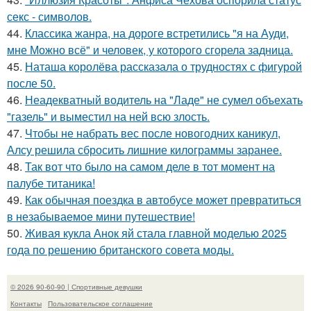
секс - символов.
44.
Классика жанра, на дороге встретились "я на Ауди,
мне Можно всё" и человек, у которого сгорела задница.
45.
Наташа королёва рассказала о трудностях с фигурой
после 50.
46.
Неадекватный водитель на "Ладе" не сумел объехать
"газель" и выместил на ней всю злость.
47.
Чтобы не набрать вес после новогодних каникул,
Алсу решила сбросить лишние килограммы заранее.
48.
Так вот что было на самом деле в тот момент на
палубе титаника!
49.
Как обычная поездка в автобусе может превратиться
в незабываемое мини путешествие!
50.
Живая кукла Анок яй стала главной моделью 2025
года по решению британского совета моды.
© 2026 90-60-90 | Спортивные девушки
Контакты
Пользовательское соглашение