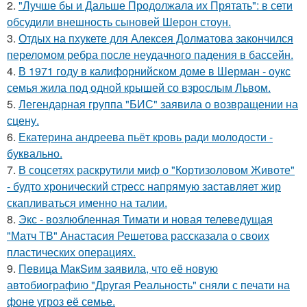
2.
"Лучше бы и Дальше Продолжала их Прятать": в сети
обсудили внешность сыновей Шерон стоун.
3.
Отдых на пхукете для Алексея Долматова закончился
переломом ребра после неудачного падения в бассейн.
4.
В 1971 году в калифорнийском доме в Шерман - оукс
семья жила под одной крышей со взрослым Львом.
5.
Легендарная группа "БИС" заявила о возвращении на
сцену.
6.
Екатерина андреева пьёт кровь ради молодости -
буквально.
7.
В соцсетях раскрутили миф о "Кортизоловом Животе"
- будто хронический стресс напрямую заставляет жир
скапливаться именно на талии.
8.
Экс - возлюбленная Тимати и новая телеведущая
"Матч ТВ" Анастасия Решетова рассказала о своих
пластических операциях.
9.
Пeвица MакSим заявила, что её новую
автобиографию "Другая Реальность" сняли с печати на
фоне угроз её семье.