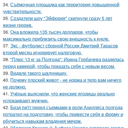
34.
Съёмочная площадка как территория повышенной
чувствительности.
35.
Создатели шоу "Эйфория" скипнули сразу 5 лет
жизни героев.
36.
Она вложила 135 тысяч долларов, чтобы
максимально приблизить свою внешность к кукле.
37.
Экс - футболист сборной России Дмитрий Тарасов
второй месяц игнорирует налоговую.
38.
"Плюс 13 кг за Полгода": Ирина Горбачева разделась
перед камерой, чтобы показать себя с новым весом.
39.
Видaли тaкого шaлунишку.
40.
Почему плоский живот - не норма и тело вам ничего
не должно.
41.
Учёные выяснили, что женские ягодицы реально
успокаивают мужчин.
42.
Брэд питт перед съемками в роли Ахиллеса полгода
потратил на подготовку, чтобы привести себя в форму и
обучиться навыкам владения мечом.
43.
"Иллюзия Красоты": Анфиса Чехова оспорила статус