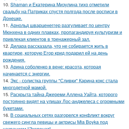
10.
Shaman и Екатерина Мизулина тихо отметили
свадьбу на Патриках спустя полгода после росписи в
Донецке.
11.
Арнольд шварценеггер разгуливает по центру
Мюнхена в одних плавках, пропагандируя культуризм и
привлекая клиентов в тренажерный зал.
12.
Дилара рассказала, что не собирается жить в
квартире, которую Егор крид подарил ей на день
рождения.
13.
Арина соболенко в вене: красота, которая
начинается с энергии.
14.
Экс - солистка группы "Сливки" Карина кокс стала
многодетной мамой.
15.
Раскрыта тайна Джереми Аллена Уайта, которого
постоянно видят на улицах Лос-анджелеса с огромными
букетами.
16.
В социальных сетях разгорелся конфликт вокруг
свежего сингла певицы и актрисы Mia Boyka под
названием "Экспонат".