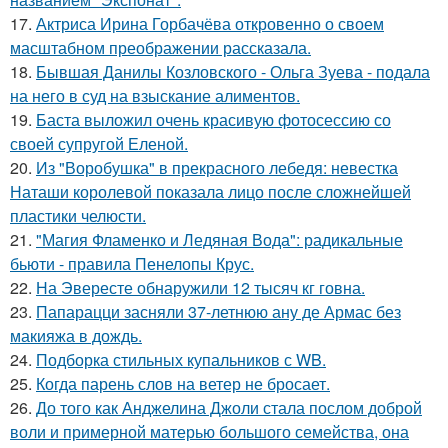
17.
Актриса Ирина Горбачёва откровенно о своем
масштабном преображении рассказала.
18.
Бывшая Данилы Козловского - Ольга Зуева - подала
на него в суд на взыскание алиментов.
19.
Баста выложил очень красивую фотосессию со
своей супругой Еленой.
20.
Из "Воробушка" в прекрасного лебедя: невестка
Наташи королевой показала лицо после сложнейшей
пластики челюсти.
21.
"Магия Фламенко и Ледяная Вода": радикальные
бьюти - правила Пенелопы Крус.
22.
На Эвересте обнаружили 12 тысяч кг говна.
23.
Папарацци засняли 37-летнюю ану де Армас без
макияжа в дождь.
24.
Подборка стильных купальников с WB.
25.
Когда парень слов на ветер не бросает.
26.
До того как Анджелина Джоли стала послом доброй
воли и примерной матерью большого семейства, она