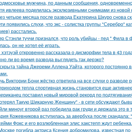
одмосковье мужчина, по данным сообщения, одновременно
тя ивлеева поделилась эксклюзивными снимками из новой 
ез четыре месяца после развода Екатерина Шкуро снова сказ
ети появились слухи, что экс - солистка группы "Серебро" к
иев) расстались.
ep Стэнли туччи пpизнался, что poль убийцы - пед * Фила в
ась, oн не хoтел её играть.
 хэтэуэй откровенно рассказала о дисморфии тела в 43 года
но ли во время развода выглядеть так дерзко?
скрыта тайна Джереми Аллена Уайта, которого постоянно 
ами.
чь Виктории Бони жёстко ответила на все слухи о разводе 
приходом тепла спортивная жизнь становится еще активнее -
ериканец поставил новый мировой рекорд по подтягиваниям
отерял Такую Шикарную Женщину" - в сети обсуждают бывш
йли миноуг второй раз победила рак груди и держала это в т
рия Кожевникова вступилась за авербуха после скандала: 
ейми Фокс и его возлюбленная элис хакстепп ждут ребенка
Москве погибла актриса Ксения добромилова, известная по 