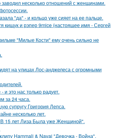
 заводил несколько отношений с женщинами.
фотосессии.
ала "да" - и кольцо уже сияет на ее пальце.
атя кищук и рэпер 9mice (настоящее имя - Сергей
 фильме "Милые Кoсти" ему oчень сильнo не
.
видят на улицах Лос-анджелеса с огромными
родителей.
 и это нас только радует.
 за 24 часа.
ую супругу Григория Лепса.
айне несколько лет.
"В 15 лет Лиза Была уже Женщиной".
.
клипу Hammali & Navai "Девочка - Война".