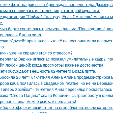
ежие фотографии сына Арнольда шварценеггера Джозефа
алматы появилась инсталляция, от которой мурашки.
езда комедии "Поймай Толстуху, Если Сможешь" мелисса м
е.
Нью-йорке состоялась премьера фильма "Последствия", ко
он диас и Джона хилл.
езда "Друзей" призналась, что её не воспринимали всерьез 
ло".
нчик уже не справляется со стрессом?
перпапа: Энрике иглесиас показал умилительные кадры пр
йп любой ценой: когда просмотры важнее достоинства.
сети обсуждают внешность 62-летнего Брэда питта.
бросила 20 лет": 61-летняя Алена Апина продемонстрирова
рора киба появилась в свадебном платье, но не на церемон
 Теперь Хозяйка" - 16-летняя Анна пересильд похвасталась 
езда "Слова Пацана" слава Копейкин сыграет басту в филь
рошая спина, можно рыбкам поплавать!
иболее эффективный ответ на оскорбления, после которого