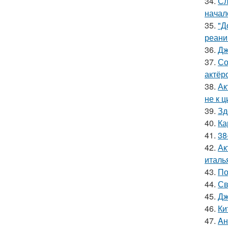
34.
Сл
начал
35.
"Д
реани
36.
Дж
37.
Со
актёр
38.
Ак
не к 
39.
Зд
40.
Ка
41.
38
42.
Ак
италь
43.
По
44.
Св
45.
Дж
46.
Ки
47.
Aн