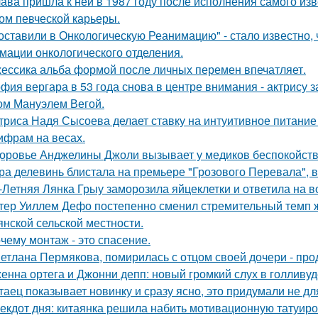
ава пришла к ней в 1987 году после исполнения самого изве
ом певческой карьеры.
оставили в Онкологическую Реанимацию" - стало известно, 
мации онкологического отделения.
ессика альба формой после личных перемен впечатляет.
фия вергара в 53 года снова в центре внимания - актрису 
ом Мануэлем Вегой.
триса Надя Сысоева делает ставку на интуитивное питание
цифрам на весах.
оровье Анджелины Джоли вызывает у медиков беспокойств
ра делевинь блистала на премьере "Грозового Перевала", в
-Летняя Лянка Грыу заморозила яйцеклетки и ответила на в
тер Уиллем Дефо постепенно сменил стремительный темп ж
янской сельской местности.
чему монтаж - это спасение.
етлана Пермякова, помирилась с отцом своей дочери - п
енна ортега и Джонни депп: новый громкий слух в голливуд
таец показывает новинку и сразу ясно, это придумали не дл
екдот дня: китаянка решила набить мотивационную татуиро