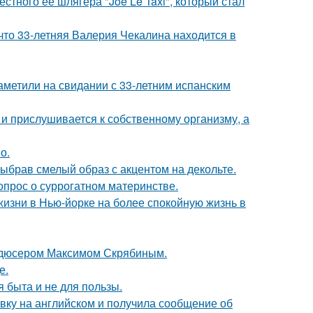
стного её шлягера "Joe Le Taxi", который стал
что 33-летняя Валерия Чекалина находится в
заметили на свидании с 33-летним испанским
 и прислушивается к собственному организму, а
о.
ыбрав смелый образ с акцентом на декольте.
опрос о суррогатном материнстве.
изни в Нью-йорке на более спокойную жизнь в
родюсером Максимом Скрябиным.
е.
я быта и не для пользы.
вку на английском и получила сообщение об