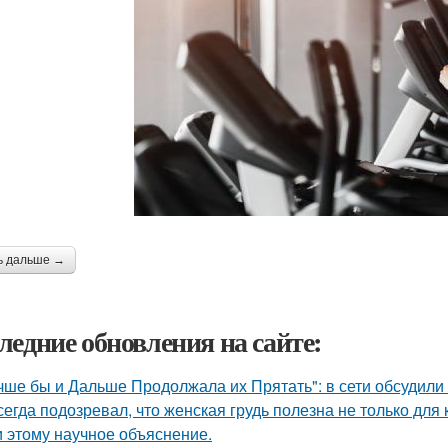
ь дальше →
ледние обновления на сайте:
чше бы и Дальше Продолжала их Прятать": в сети обсудили
сегда подозревал, что женская грудь полезна не только для
 этому научное объяснение.