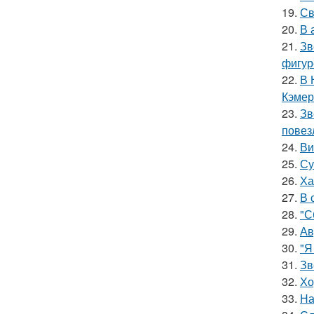
19.
Св
20.
В 
21.
Зв
фигур
22.
В 
Кэмер
23.
Зв
повез
24.
Ви
25.
Су
26.
Ха
27.
В 
28.
"С
29.
Ав
30.
"Я
31.
Зв
32.
Хо
33.
На