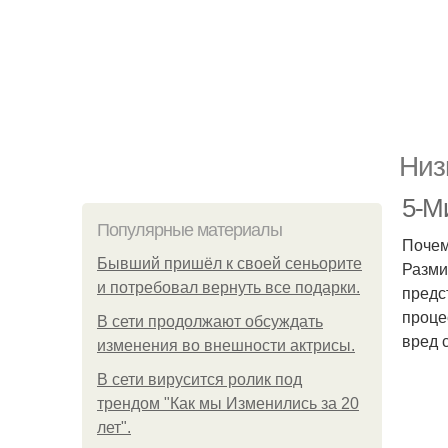
Низ
5-М
Популярные материалы
Почем
Бывший пришёл к своей сеньорите
Разми
и потребовал вернуть все подарки.
предс
проце
В сети продолжают обсуждать
вред 
изменения во внешности актрисы.
В сети вирусится ролик под
трендом "Как мы Изменились за 20
лет".