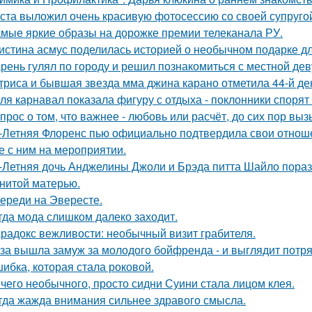
ста выложил очень красивую фотосессию со своей супруго
мые яркие образы на дорожке премии телеканала РУ.
истина асмус поделилась историей о необычном подарке дл
рень гулял по городу и решил познакомиться с местной де
триса и бывшая звезда мма джина карано отметила 44-й де
ля карнавал показала фигуру с отдыха - поклонники спорят
прос о том, что важнее - любовь или расчёт, до сих пор выз
-Летняя Флоренс пью официально подтвердила свои отнош
е с ним на мероприятии.
-Летняя дочь Анджелины Джоли и Брэда питта Шайло пораз
нитой матерью.
ереди на Эвересте.
гда мода слишком далеко заходит.
радокс вежливости: необычный визит грабителя.
за вышла замуж за молодого бойфренда - и выглядит потр
ибка, которая стала роковой.
чего необычного, просто сидни Суини стала лицом клея.
гда жажда внимания сильнее здравого смысла.