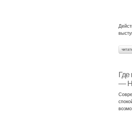
Дейст
высту
читат
Где 
— Н
Совре
споко
возмо