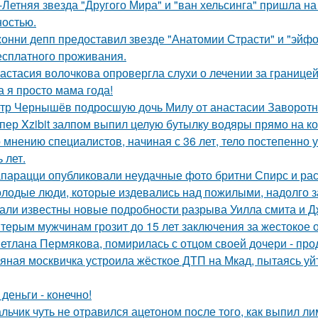
-Летняя звезда "Другого Мира" и "ван хельсинга" пришла н
остью.
онни депп предоставил звезде "Анатомии Страсти" и "эйфо
есплатного проживания.
астасия волочкова опровергла слухи о лечении за границей
а я просто мама года!
тр Чернышёв подросшую дочь Милу от анастасии Заворотн
пер Xzibit залпом выпил целую бутылку водяры прямо на ко
 мнению специалистов, начиная с 36 лет, тело постепенно
 лет.
парацци опубликовали неудачные фото бритни Спирс и рас
лодые люди, которые издевались над пожилыми, надолго за
али известны новые подробности разрыва Уилла смита и Д
терым мужчинам грозит до 15 лет заключения за жестокое 
етлана Пермякова, помирилась с отцом своей дочери - п
яная москвичка устроила жёсткое ДТП на Мкад, пытаясь уйт
 деньги - конечно!
льчик чуть не отравился ацетоном после того, как выпил ли