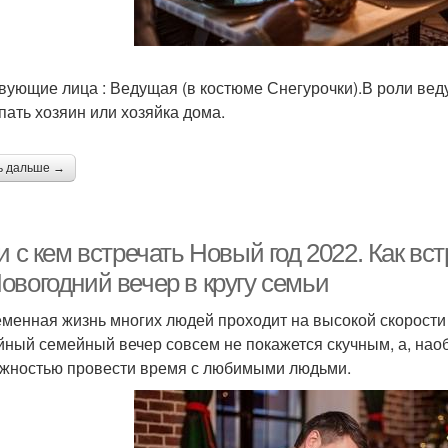
вующие лица : Ведущая (в костюме Снегурочки).В роли ве
пать хозяин или хозяйка дома.
ь дальше →
и с кем встречать Новый год 2022. Как вс
овогодний вечер в кругу семьи
менная жизнь многих людей проходит на высокой скорост
йный семейный вечер совсем не покажется скучным, а, нао
жностью провести время с любимыми людьми.