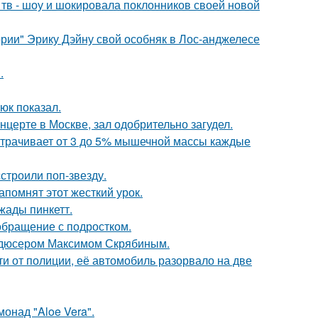
а тв - шоу и шокировала поклонников своей новой
рии" Эрику Дэйну свой особняк в Лос-анджелесе
.
юк показал.
нцерте в Москве, зал одобрительно загудел.
 утрачивает от 3 до 5% мышечной массы каждые
строили поп-звезду.
помнят этот жесткий урок.
жады пинкетт.
обращение с подростком.
родюсером Максимом Скрябиным.
и от полиции, её автомобиль разорвало на две
монад "Aloe Vera".