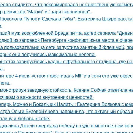
еева стыдится, что рекламировала некачественную космети
р режиссёр "Маски" и "царя скорпионов".
Проколола Пупок и Сделала Губы": Екатерина Шкуро расска
.
ший муж возлюбленной Брэда питта, актер сериала "Дневн
одной из заправок Петербурга конфликт из-за места в очер
а пользовательница сети запустила занятный флешмоб, пр
торых они получились максимально нелепо.
оцсетях завирусились кадры с футбольного стадиона, где н
а.
питере 4 июля устроят фестиваль Milf и в сети его уже ок
лета.
монстрируя завидную стойкость, Ксения Собчак ответила н
счикам о важности внутренних ценностей.
еперь Можно и Бокальчик Налить": Екатерина Волкова с юм
стра Ольги Бузовой снова напомнила, что активный образ ж
плину и любовь к себе.
джелина Джоли одержала победу в суде в многолетнем ко
имика и Профилактика": Дарья клюкина о раннем знакомств