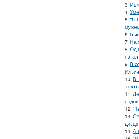
3.
Ивл
4.
Уме
5.
"Я 
мужем
6.
Быв
7.
На 
8.
Одн
на ко
9.
В с
Ильич
10.
В 
этого 
11.
Де
подпи
12.
"Т
13.
Се
дисци
14.
Ан
15.
"М