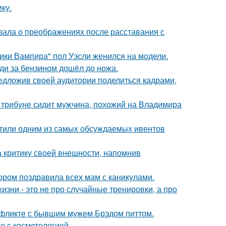
ку.
зала о преображениях после расставания с
ики Вампира" пол Уэсли женился на модели.
еди за бензином дошёл до ножа.
едложив своей аудитории поделиться кадрами,
а трибуне сидит мужчина, похожий на Владимира
рестили одним из самых обсуждаемых ивентов
а критику своей внешности, напомнив
ором поздравила всех мам с каникулами.
изни - это не про случайные тренировки, а про
нфликте с бывшим мужем Брэдом питтом.
е с косметологией.