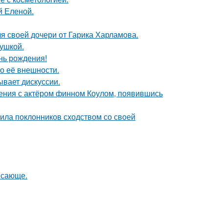
й Еленой.
я своей дочери от Гарика Харламова.
вушкой.
нь рождения!
 о её внешности.
ывает дискуссии.
ения с актёром финном Коулом, появившись
ила поклонников сходством со своей
ясающе.