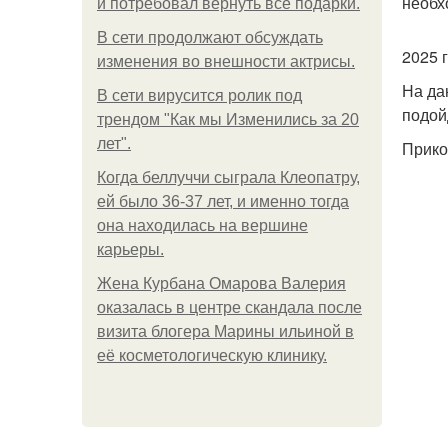
необх
и потребовал вернуть все подарки.
В сети продолжают обсуждать
2025 
изменения во внешности актрисы.
На да
В сети вирусится ролик под
подойд
трендом "Как мы Изменились за 20
лет".
Прико
Когда беллуччи сыграла Клеопатру,
ей было 36-37 лет, и именно тогда
она находилась на вершине
карьеры.
Жена Курбана Омарова Валерия
оказалась в центре скандала после
визита блогера Марины ильиной в
её косметологическую клинику.