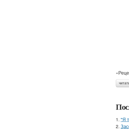
«Реце
читат
Пос
1.
"Я 
2.
Зас