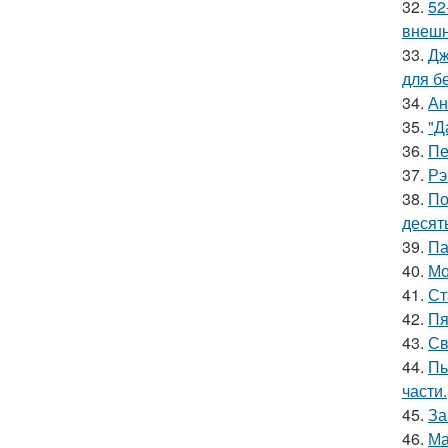
32.
52
внешн
33.
Дж
для б
34.
Ан
35.
"Д
36.
Пе
37.
Рэ
38.
По
десять
39.
Па
40.
Мо
41.
Ст
42.
Пя
43.
Св
44.
Пь
части.
45.
За
46.
Ма