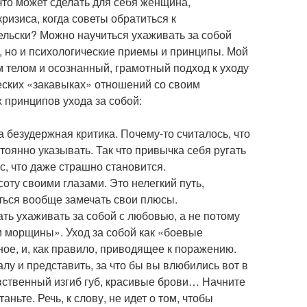
что может сделать для себя женщина,
ризиса, когда советы обратиться к
льски? Можно научиться ухаживать за собой
, но и психологические приемы и принципы. Мой
м телом и осознанный, грамотный подход к уходу
еских «закавыках» отношений со своим
 принципов ухода за собой:
безудержная критика. Почему-то считалось, что
стоянно указывать. Так что привычка себя ругать
с, что даже страшно становится.
соту своими глазами. Это нелегкий путь,
ться вообще замечать свои плюсы.
ать ухаживать за собой с любовью, а не потому
ти морщины». Уход за собой как «боевые
ное, и, как правило, приводящее к поражению.
алу и представить, за что бы вы влюбились вот в
увственный изгиб губ, красивые брови… Начните
ньте. Речь, к слову, не идет о том, чтобы