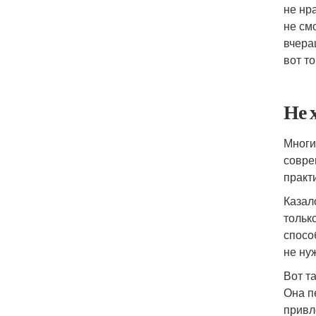
не нр
не см
вчера
вот т
Не 
Многи
совре
практ
Казал
тольк
спосо
не нуж
Вот т
Она п
привл