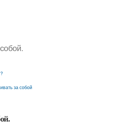
 собой.
й?
живать за собой
ой.