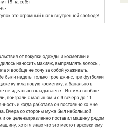
нут 15 на себя
ебе
упок-это огромный шаг к внутренней свободе!
льствия от покупки одежды и косметики и
ходилось наносить макияж, выпрямлять волосы,
ла я вообще не хочу за собой ухаживать.
е были надеты только трое джинс, три футболки
 даже купила новую косметику, а банально в
оже не идеально складывается. Интима вообще
ли, поиграли с малышом и с 9 вечера до 11
нность и когда работала он постоянно ко мне
евна. Вчера со стороны мужа был небольшой
ма и он целенаправленно поставил машину рядом
ашину, хотя я знаю что это место парковки ему