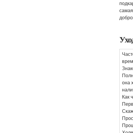
подка
самая
добро
Ухо
Част
врем
Знак
Полн
она 
нали
Как 
Перв
Скаж
Прос
Прош
Холе