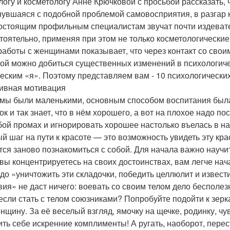
логу и косметологу Анне Крючковой с просьбой рассказать, 
нувшаяся с подобной проблемой самовосприятия, в разгар к
остоящим профильным специалистам звучат почти издевате
тоятельно, применяя при этом не только косметологические
работы с женщинами показывает, что через контакт со свои
бой можно добиться существенных изменений в психологич
еским «я». Поэтому представляем вам - 10 психологических
ивная мотивация
 мы были маленькими, основным способом воспитания была 
ок и так знает, что в нём хорошего, а вот на плохое надо по
бой промах и игнорировать хорошее настолько въелась в на
й шаг на пути к красоте — это возможность увидеть эту кра
тся заново познакомиться с собой. Для начала важно научи
 вы концентрируетесь на своих достоинствах, вам легче нач
адо «уничтожить эти складочки, победить целлюлит и извес
вия» не даст ничего: воевать со своим телом дело бесполез
 если стать с телом союзниками? Попробуйте подойти к зерк
енщину. За её веселый взгляд, ямочку на щечке, родинку, ч
ть себе искренние комплименты! А ругать, наоборот, переста