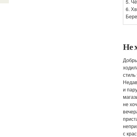
5. Ч
6. Х
Бере
Не 
Добры
ходил
стиль
Недав
и пар
магаз
не хо
вечер
прист
непри
с кра