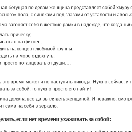
ная бегущая по делам женщина представляет собой хмурую
асного» пола, с синяками под глазами от усталости и авось
ама загоняет себя в жесткие рамки в надежде, что когда-ни
лать прическу;
исаться на фитнес;
дить на концерт любимой группы;
здить на море отдохнуть;
и просто потанцевать от души….
ь это время может и не наступить никогда. Нужно сейчас, и 
вать за собой, то нужно просто его найти!
на должна всегда выглядеть женщиной. И неважно, смотря
ит сама на себя в зеркало.
елать, если нет времени ухаживать за собой:
к бы женщина не была занята, она всегда найдет время для 