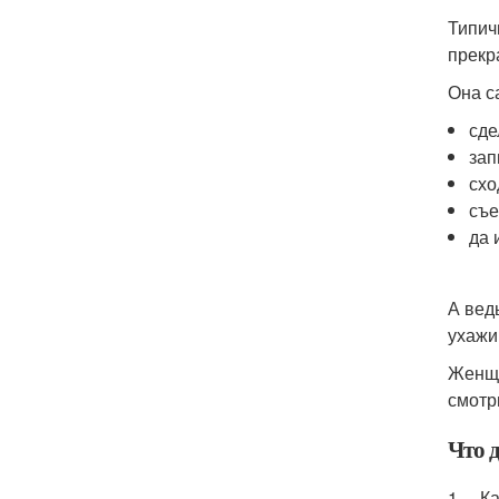
Типич
прекр
Она с
сде
зап
схо
съе
да 
А вед
ухажи
Женщи
смотр
Что д
1. Ка