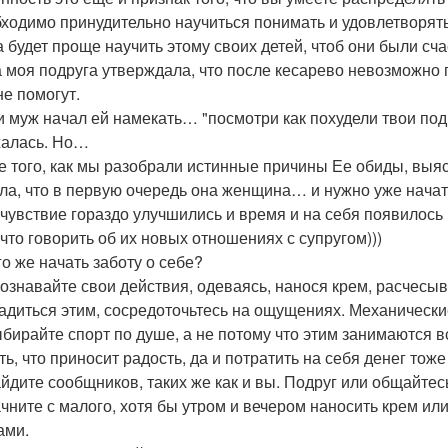
ходимо принудительно научиться понимать и удовлетворять 
а будет проще научить этому своих детей, чтоб они были сч
 моя подруга утверждала, что после кесарево невозможно 
не помогут.
и муж начал ей намекать… "посмотри как похудели твои под
алась. Но…
е того, как мы разобрали истинные причины Ее обиды, выясн
ла, что в первую очередь она женщина… и нужно уже начать
чувствие гораздо улучшились и время и на себя появилось 
 что говорить об их новых отношениях с супругом)))
го же начать заботу о себе?
сознавайте свои действия, одеваясь, нанося крем, расчесыв
адиться этим, сосредоточьтесь на ощущениях. Механически
ыбирайте спорт по душе, а не потому что этим занимаются в
ть, что приносит радость, да и потратить на себя денег тож
айдите сообщников, таких же как и вы. Подруг или общайтес
ачните с малого, хотя бы утром и вечером наносить крем или
ами.