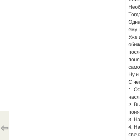
Необ
Тогд
Одна
ему 
Уже 
обиж
посл
поня
само
Ну и
С че
1. О
насл
2. В
поня
3. Н
⇦
4. Н
свеч