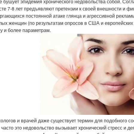
е бушует эпидемия хронического недовольства собой. Согл
сте 7-8 лет предъявляют претензии к своей внешности и фиг
ргающихся постоянной атаке глянца и агрессивной рекла
лых женщин (по результатам опросов в США и европейских
у и более параметрам.
хологов и врачей даже существует термин для подобного с
 часто это недовольство вызывает хронический стресс и д