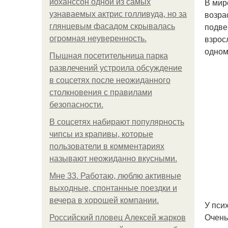
В мир
йоханссон одной из самых
возра
узнаваемых актрис голливуда, но за
подве
глянцевым фасадом скрывалась
взрос
огромная неуверенность.
одном
Пышная посетительница парка
развлечений устроила обсуждение
в соцсетях после неожиданного
столкновения с правилами
безопасности.
В соцсетях набирают популярность
чипсы из крапивы, которые
пользователи в комментариях
называют неожиданно вкусными.
Мне 33. Работаю, люблю активные
выходные, спонтанные поездки и
вечера в хорошей компании.
У пси
Очень
Российский пловец Алексей жарков