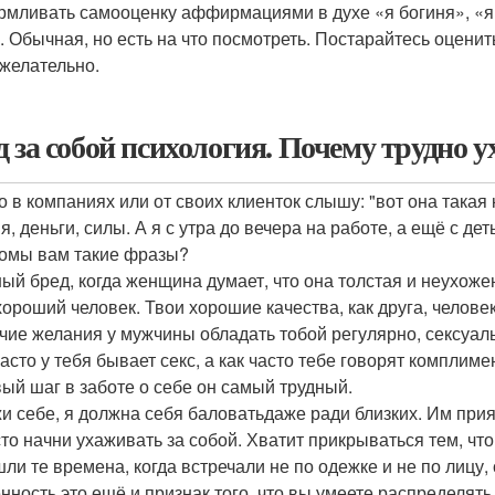
рмливать самооценку аффирмациями в духе «я богиня», «я 
. Обычная, но есть на что посмотреть. Постарайтесь оценит
желательно.
д за собой психология. Почему трудно у
о в компаниях или от своих клиенток слышу: "вот она такая 
я, деньги, силы. А я с утра до вечера на работе, а ещё с д
омы вам такие фразы?
ый бред, когда женщина думает, что она толстая и неухожен
хороший человек. Твои хорошие качества, как друга, человек
чие желания у мужчины обладать тобой регулярно, сексуаль
часто у тебя бывает секс, а как часто тебе говорят комплиме
ый шаг в заботе о себе он самый трудный.
и себе, я должна себя баловатьдаже ради близких. Им при
то начни ухаживать за собой. Хватит прикрываться тем, что 
ли те времена, когда встречали не по одежке и не по лицу,
нность это ещё и признак того, что вы умеете распределять 