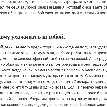
ётко решите каждый вечер и каждое утро тратить хотя бы ми
валите себя за Любой знак внимания, который оказываете с
жно обращаться с собой сложно, но каждый маленький пост
хочу ухаживать за собой.
й день! Немного предыстории. Я никогда не получала удово
а к парикмахеру потому-что надо. Когда работала мне при
 у меня не совсем офисный…я бы сказала casual. А как роди
но обратила внимание что за полтора года в моем гардероб
у кофт. Когда конечно едем в гости я нормально одеваюсь и
ин или просто к приходу мужа красится не хочу. С мужем т
чу, заигрывать с мужем не хочу, пришел в 7 вечера, поужина
а мне хочется тишины и одиночества. Если в первую береме
авал, то теперь у нас интим раз в неделю и то я в роли бр
ятный звоночек. Вчера мы приехали на парковку возле до
сной машиной с молодыми девчонками и раз 5 обошел свой м