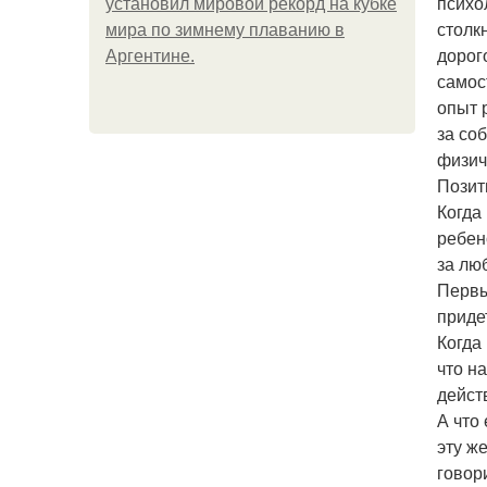
психо
установил мировой рекорд на кубке
столк
мира по зимнему плаванию в
дорог
Аргентине.
самос
опыт 
за со
физич
Позит
Когда
ребен
за лю
Первы
приде
Когда
что н
дейст
А что
эту ж
говори