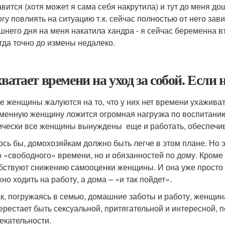
авится (хотя может я сама себя накрутила) и тут до меня до
огу повлиять на ситуацию т.к. сейчас полностью от него зав
шнего дня на меня накатила хандра - я сейчас беременна в
огда точно до измены недалеко.
хватает времени на уход за собой. Если 
е женщины жалуются на то, что у них нет времени ухаживать
менную женщину ложится огромная нагрузка по воспитанию 
ически все женщины вынуждены еще и работать, обеспечива
ось бы, домохозяйкам должно быть легче в этом плане. Но 
о «свободного» времени, но и обязанностей по дому. Кроме 
бствуют снижению самооценки женщины. И она уже просто н
но ходить на работу, а дома – «и так пойдет».
ак, погружаясь в семью, домашние заботы и работу, женщина
ерестает быть сексуальной, притягательной и интересной, п
екательности.