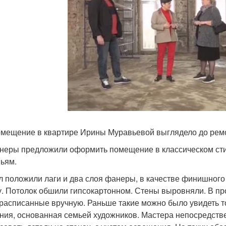
омещение в квартире Ирины Муравьевой выглядело до ремон
неры предложили оформить помещение в классическом стил
ьям.
л положили лаги и два слоя фанеры, в качестве финишного 
у. Потолок обшили гипсокартонном. Стены выровняли. В пр
 расписанные вручную. Раньше такие можно было увидеть то
ния, основанная семьей художников. Мастера непосредстве