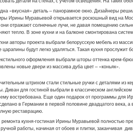
совать детали на стенах, с учетом освещения. На таких обо
дна «вкусная» деталь – панорамное окно. Дизайнеры решил
иры Ирины Муравьевой открывается роскошный вид на Моск
 они отражают солнечные лучи, не давая помещению сильно
няют тепло. В зоне кухни и на балконе смонтирована систе
ухни авторы проекта выбрали белорусскую мебель из масси
 царапины будут легко удаляться. Такая кухня прослужит бо
екстильного оформления выбрали шторы оттенка крем-брюле,
овлены новые двери из массива дуба цвет – «коньяк».
чительным штрихом стали стильные ручки с деталями из ке
ы. Диван для гостиной выбрали в классическом английском с
ему востребована. Еще один подарок от программы для И
сделано в Германии в первой половине двадцатого века, а 
олную реставрацию.
 ремонта кухня-гостиная Ирины Муравьевой полностью пре
 ручной работы, начиная от обоев и плитки, заканчивая ди