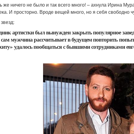
ь же ничего не было и так всего много! – ахнула Ирина Мур
ека. И просторно. Вроде вещей много, но я себя свободно ч
 звезд:
дник артистки был вынужден закрыть популярное заведе
а сам мужчина рассчитывает в будущем повторить попыт
хиту» удалось пообщаться с бывшими сотрудниками евг