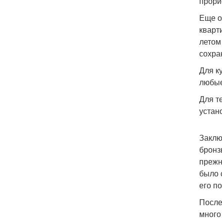
прори
Еще о
кварт
летом
сохра
Для к
любые
Для т
устан
Заклю
бронз
прежн
было 
его п
После
много