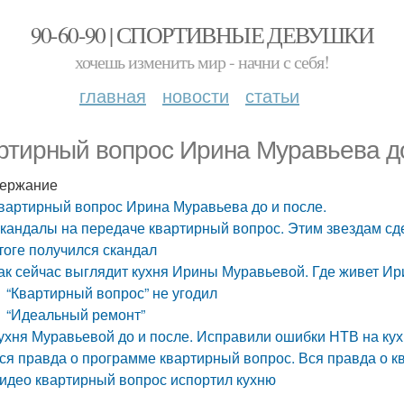
90-60-90 | СПОРТИВНЫЕ ДЕВУШКИ
хочешь изменить мир - начни с себя!
главная
новости
статьи
ртирный вопрос Ирина Муравьева до
ержание
вартирный вопрос Ирина Муравьева до и после.
кандалы на передаче квартирный вопрос. Этим звездам сде
тоге получился скандал
ак сейчас выглядит кухня Ирины Муравьевой. Где живет И
“Квартирный вопрос” не угодил
“Идеальный ремонт”
ухня Муравьевой до и после. Исправили ошибки НТВ на к
ся правда о программе квартирный вопрос. Вся правда о 
идео квартирный вопрос испортил кухню