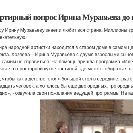
ртирный вопрос Ирина Муравьева до и
су Ирину Муравьеву знает и любит вся страна. Миллионы зр
екательную.
ира народной артистки находится в старом доме в самом це
екта. Хозяева – Ирина Муравьева с двумя взрослыми сыновь
м самим не справиться. На помощь пришла программа «Иде
ечтает о просторной кухне-гостиной, где может собираться 
, чтобы как в детстве, стоял большой стол в середине, ска
адцать человек, а хотелось бы еще двоюродных, троюродн
дно», - озвучила свои пожелания ведущей программы Нат