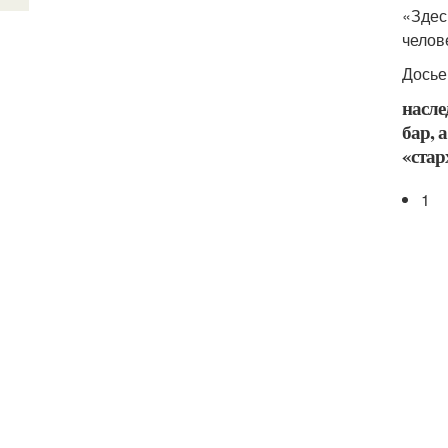
«Здес
челов
Досье
насле
бар, 
«стар
1