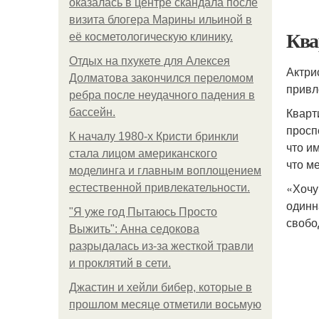
оказалась в центре скандала после
визита блогера Марины ильиной в
Ква
её косметологическую клинику.
Отдых на пхукете для Алексея
Актри
Долматова закончился переломом
привл
ребра после неудачного падения в
Кварт
бассейн.
просп
К началу 1980-х Кристи бринкли
что и
стала лицом американского
что м
моделинга и главным воплощением
«Хочу
естественной привлекательности.
одинн
"Я уже год Пытаюсь Просто
свобо
Выжить": Анна седокова
разрыдалась из-за жесткой травли
и проклятий в сети.
Джастин и хейли бибер, которые в
прошлом месяце отметили восьмую