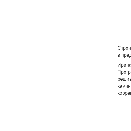
Строи
в пре
Ирина
Прогр
решив
камин
корре