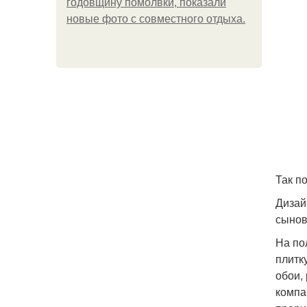
годовщину помолвки, показали
новые фото с совместного отдыха.
Так п
Дизай
сынов
На по
плитк
обои,
компа