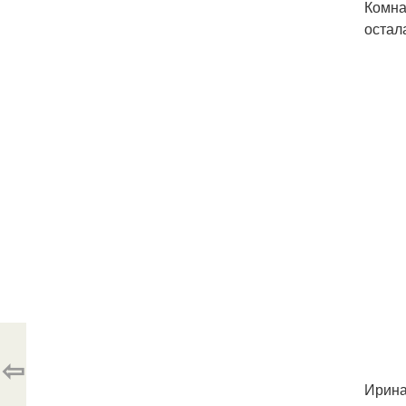
Комна
остал
⇦
Ирина