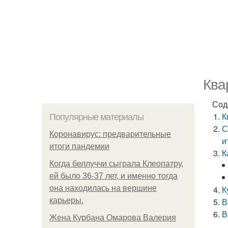
Ква
Сод
К
Популярные материалы
С
Коронавирус: предварительные
и
итоги пандемии
К
Когда беллуччи сыграла Клеопатру,
ей было 36-37 лет, и именно тогда
она находилась на вершине
К
карьеры.
В
В
Жена Курбана Омарова Валерия