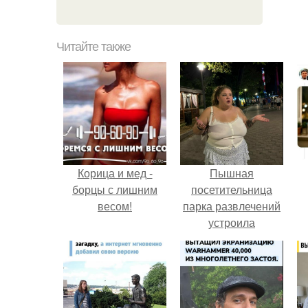
Читайте также
Корица и мед -
Пышная
борцы с лишним
посетительница
весом!
парка развлечений
устроила
обсуждение в
соцсетях после
неожиданного
столкновения с
правилами