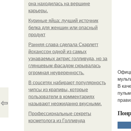
она находилась на вершине
карьеры.
Куриные яйца: лучший источник
белка для женщин или опасный
продукт
Ранняя слава сделала Скарлетт
йоханссон одной из самых
узнаваемых актрис голливуда, но за
глянцевым фасадом скрывалась
Офици
огромная неуверенность.
мульт
В соцсетях набирают популярность
В кач
чипсы из крапивы, которые
пульм
пользователи в комментариях
⇦
прави
называют неожиданно вкусными.
Понр
Профессиональные секреты
косметолога из Голливуда