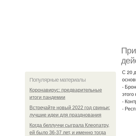
При
дей
С 20 
основ
Популярные материалы
- Бро
Коронавирус: предварительные
этого
итоги пандемии
- Кон
Встречайте новый 2022 год свиньи:
- Рес
лучшие идеи для празднования
Когда беллуччи сыграла Клеопатру,
ей было 36-37 лет, и именно тогда