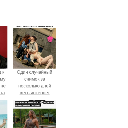
 к
Один случайный
ему
снимок за
 не
несколько дней
та
весь интернет
облетел.