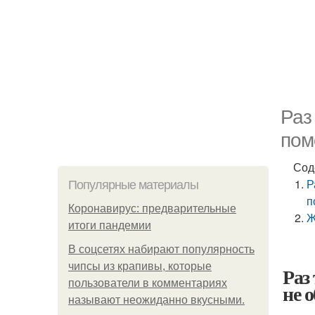
Раз
пом
Сод
Р
Популярные материалы
п
Коронавирус: предварительные
Ж
итоги пандемии
В соцсетях набирают популярность
чипсы из крапивы, которые
Раз
пользователи в комментариях
не о
называют неожиданно вкусными.