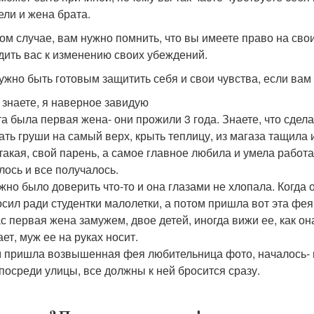
ели и жена брата.
ом случае, вам нужно помнить, что вы имеете право на свои
дить вас к изменению своих убеждений.
ужно быть готовым защитить себя и свои чувства, если вам 
 знаете, я наверное завидую
та была первая жена- они прожили 3 года. Знаете, что сдел
ать груши на самый верх, крыть теплицу, из магаза тащила и
такая, свой парень, а самое главное любила и умела работат
лось и все получалось.
жно было доверить что-то и она глазами не хлопала. Когда 
осил ради студентки малолетки, а потом пришла вот эта фея
с первая жена замужем, двое детей, иногда вижи ее, как он
ет, муж ее на руках носит.
 пришла возвышенная фея любительница фото, началось- на
 посреди улицы, все должны к ней бросится сразу.