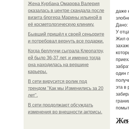
Жена Курбана Омарова Валерия
даже 
оказалась в центре скандала после
злобн
визита блогера Марины ильиной в
Дано: 
её косметологическую клинику.
У отц
Бывший пришёл к своей сеньорите
Жил о
и потребовал вернуть все подарки.
захаж
Когда беллуччи сыграла Клеопатру,
котор
ей было 36-37 лет, и именно тогда
приех
она находилась на вершине
забра
карьеры.
один 
получ
В сети вирусится ролик под
эта в
трендом "Как мы Изменились за 20
забир
лет".
грани
В сети продолжают обсуждать
помыт
изменения во внешности актрисы.
Жен