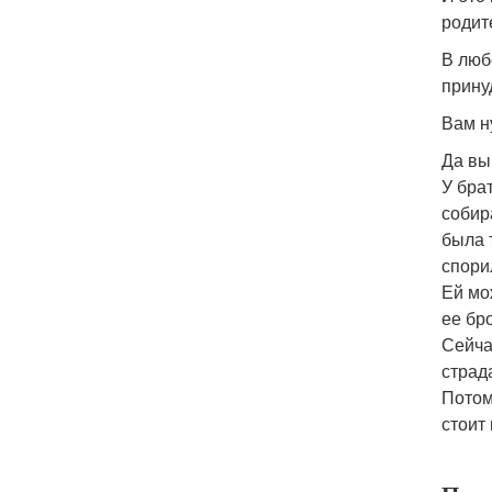
родит
В люб
прину
Вам н
Да вы
У бра
собир
была 
спори
Ей мо
ее бр
Сейча
страда
Потом
стоит