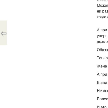
Может 
ни ра
когда 
А при
⇦
увере
возмо
Обяза
Тепер
Жена 
А при
Ваши 
Не ис
Более
И это