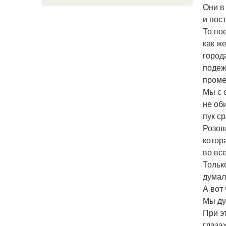
Они в 
и пос
То пое
как ж
города
подеж
проме
Мы с 
не об
пук с
Розов
котор
во вс
Тольк
думал
А вот
Мы ду
При э
глаза