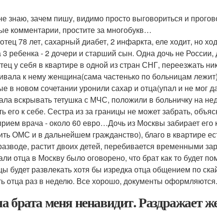
не знаю, зачем пишу, видимо просто выговориться и прогово
ые комментарии, простите за многобукв…
отец 78 лет, сахарный диабет, 2 инфаркта, еле ходит, но хо
а 3 ребенка - 2 дочери и старший сын. Одна дочь не России, 
тец у себя в квартире в одной из стран СНГ, переезжать ник
ивала к нему женщина(сама частенько по больницам лежит).
ые в новом сочетании уронили сахар и отца(упал и не мог д
ала вскрывать тетушка с МЧС, положили в больничку на нед
ть его к себе. Сестра из за границы не может забрать, объ
прием врача - около 60 евро…Дочь из Москвы забирает его 
ить ОМС и в дальнейшем гражданство), благо в квартире ест
 разводе, растит двоих детей, перебивается временными за
али отца в Москву было оговорено, что брат как то будет пом
цы будет развлекать хотя бы изредка отца общением по ск
ь отца раз в неделю. Все хорошо, документы оформляются
а брата меня ненавидит. Раздражает ж