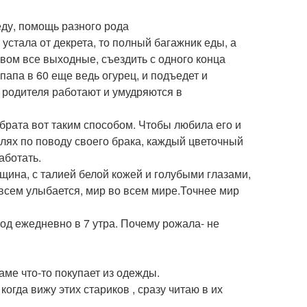
еду, помощь разного рода
а устала от декрета, то полный багажник еды, а
тавом все выходные, съездить с одного конца
 папа в 60 еще ведь огурец, и подъедет и
х родителя работают и умудряются в
брата вот таким способом. Чтобы любила его и
лях по поводу своего брака, каждый цветочный
аботать.
щина, с талией белой кожей и голубыми глазами,
всем улыбается, мир во всем мире.Точнее мир
год ежедневно в 7 утра. Почему рожала- не
аме что-то покупает из одежды.
огда вижу этих стариков , сразу читаю в их