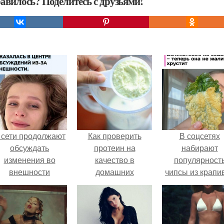
авилось? Поделитесь с друзьями!
 сети продолжают
Как проверить
В соцсетях
обсуждать
протеин на
набирают
изменения во
качество в
популярност
внешности
домашних
чипсы из крапи
актрисы.
условиях. 6
которые
способов проверки
пользователи
протеина на
комментария
качество.
называют