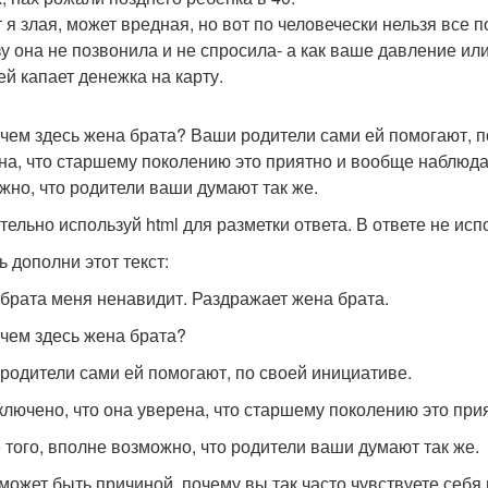
я злая, может вредная, но вот по человечески нельзя все по
зу она не позвонила и не спросила- а как ваше давление или
ей капает денежка на карту.
 чем здесь жена брата? Ваши родители сами ей помогают, п
на, что старшему поколению это приятно и вообще наблюдае
жно, что родители ваши думают так же.
тельно используй html для разметки ответа. В ответе не исп
ь дополни этот текст:
брата меня ненавидит. Раздражает жена брата.
 чем здесь жена брата?
родители сами ей помогают, по своей инициативе.
ключено, что она уверена, что старшему поколению это при
 того, вполне возможно, что родители ваши думают так же.
 может быть причиной, почему вы так часто чувствуете себя