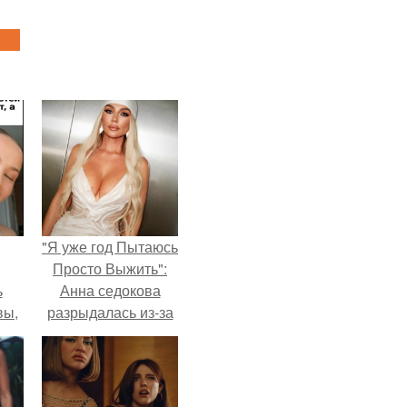
"Я уже год Пытаюсь
Просто Выжить":
ь
Анна седокова
вы,
разрыдалась из-за
жесткой травли и
 в
проклятий в сети.
х