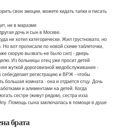
рить свои эмоции, можете кидать тапки и писать
дит, не в маразме
другая дочь и сын в Москве.
уда не хотел категорически. Жил грустновато, но
 Но вот прописали по новой схеме таблеточки,
аже скорую вызвать-не было сил) - дверь
елю. Из больницы отец уже просит детей
ясняя жуткой дороговизной медобслуживания -
к себе(делает регистрацию и ВРЖ - чтобы
ь большая комната - она и отдается отцу. Дочь
работками и алиментами на детей. Когда
огать сестре (живут рядом), сестра изза
айпу. Помощь сына заключалась в помощи в душе
.
ена брата