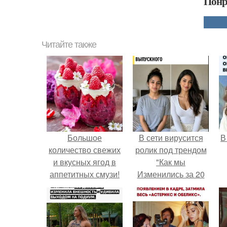
Понр
Читайте также
Большое
В сети вирусится
В
количество свежих
ролик под трендом
и вкусных ягод в
"Как мы
аппетитных смузи!
Изменились за 20
лет".