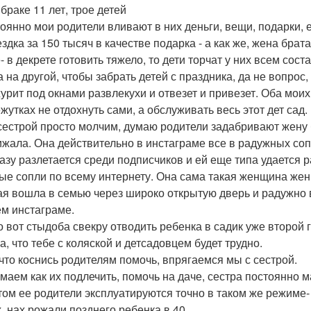
браке 11 лет, трое детей
тоянно мои родители вливают в них деньги, вещи, подарки, 
здка за 150 тысяч в качестве подарка - а как же, жена брат
е- в декрете готовить тяжело, то дети торчат у них всем сос
 на другой, чтобы забрать детей с праздника, да не вопрос,
урит под окнами развлекухи и отвезет и привезет. Оба мои
жутках не отдохнуть сами, а обслуживать весь этот дет сад.
сестрой просто молчим, думаю родители задабривают жену 
ижала. Она действительно в инстаграме все в радужных соп
разу разлетается среди подписчиков и ей еще типа удается р
ые сопли по всему интернету. Она сама такая женщина жен
ая вошла в семью через широко открытую дверь и радужно 
ем инстаграме.
о вот стыдоба свекру отводить ребенка в садик уже второй 
а, что тебе с коляской и детсадовцем будет трудно.
 что коснись родителям помочь, впрягаемся мы с сестрой.
маем как их подлечить, помочь на даче, сестра постоянно м
том ее родители эксплуатируются точно в таком же режиме- к
х, нах рожали позднего ребенка в 40.