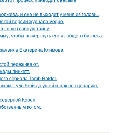
оржева, и она не выходит у меня из головы.
нской версии журнала Vogue.
ыв свою главную тайну.
мму, чтобы вычеркнуть его из общего бизнеса.
 заявила Екатерина Климова.
естой переживают.
жады пинкетт.
его сериала Tomb Raider.
кам с улыбкой до ушей и, как по сценарию,
 северной Кореи.
обственным котом.