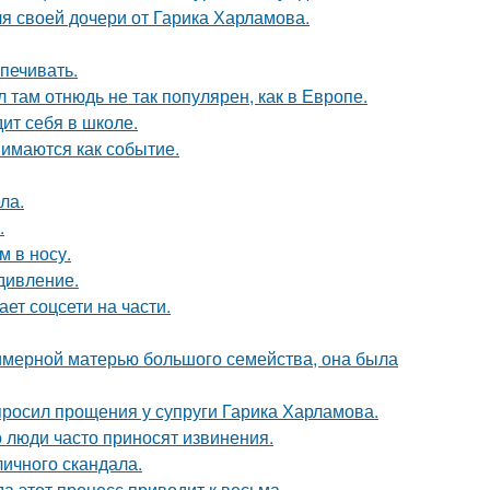
я своей дочери от Гарика Харламова.
печивать.
л там отнюдь не так популярен, как в Европе.
ит себя в школе.
имаются как событие.
ла.
.
м в носу.
дивление.
ет соцсети на части.
римерной матерью большого семейства, она была
просил прощения у супруги Гарика Харламова.
 люди часто приносят извинения.
личного скандала.
да этот процесс приводит к весьма