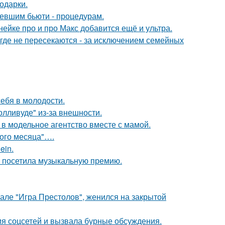
одарки.
ревшим бьюти - процедурам.
нейке про и про Макс добавится ещё и ультра.
де не пересекаются - за исключением семейных
себя в молодости.
лливуде" из-за внешности.
 в модельное агентство вместе с мамой.
вого месяца"….
ein.
е посетила музыкальную премию.
иале "Игра Престолов", женился на закрытой
ия соцсетей и вызвала бурные обсуждения.