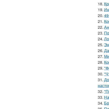
18.
Кр
19.
Ин
20.
49
21.
Ко
22.
Ан
23.
По
24.
Ло
25.
Эн
26.
Да
27.
Ми
28.
Ко
29.
"Ф
30.
"Ч
31.
До
насто
32.
"П
33.
На
34.
Бр
35.
По