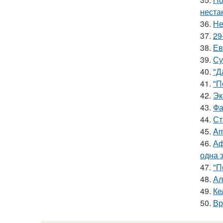
неста
36.
Не
37.
29
38.
Ев
39.
Су
40.
"Д
41.
"П
42.
Эк
43.
Фа
44.
Ст
45.
Am
46.
Аф
одна 
47.
"П
48.
Ал
49.
Ке
50.
Вр