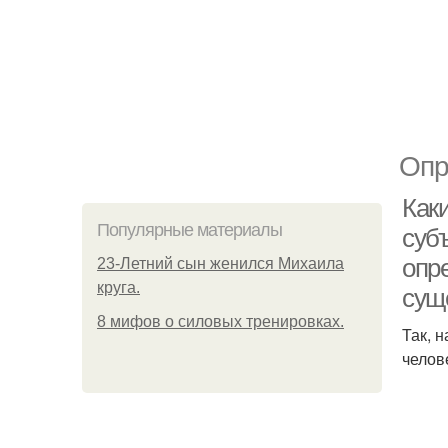
Опр
Как
Популярные материалы
суб
опр
23-Летний сын женился Михаила
круга.
сущ
8 мифов о силовых тренировках.
Так, 
челов