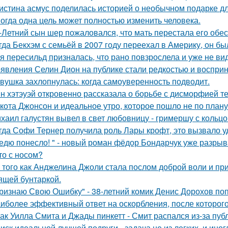
истина асмус поделилась историей о необычном подарке дл
огда одна цель может полностью изменить человека.
-Летний сын шер пожаловался, что мать перестала его обес
гда Бекхэм с семьёй в 2007 году переехал в Америку, он бы
я пересильд призналась, что рано повзрослела и уже не вид
явления Селин Дион на публике стали редкостью и восприн
вушка захлопнулась: когда самоуверенность подводит.
н хэтэуэй откровенно рассказала о борьбе с дисморфией те
кота Джонсон и идеальное утро, которое пошло не по плану
хаил галустян вывел в свет любовницу - гримершу с кольцо
гда Софи Тернер получила роль Лары крофт, это вызвало у
едю понесло! " - новый роман фёдор Бондарчук уже разрыва
то с носом?
 того как Анджелина Джоли стала послом доброй воли и п
ящей бунтаркой.
ризнаю Свою Ошибку" - 38-летний комик Денис Дорохов по
иболее эффективный ответ на оскорбления, после которого
ак Уилла Смита и Джады пинкетт - Смит распался из-за пуб
иск идеальной лучшей подруги - задача не из легких, и иног