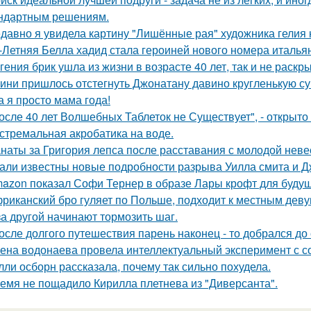
ндартным решениям.
давно я увидела картину "Лишённые рая" художника гелия к
-Летняя Белла хадид стала героиней нового номера италья
гения брик ушла из жизни в возрасте 40 лет, так и не раскр
ини пришлось отстегнуть Джонатану давино кругленькую су
а я просто мама года!
осле 40 лет Волшебных Таблеток не Существует", - открыто
стремальная акробатика на воде.
наты за Григория лепса после расставания с молодой нев
али известны новые подробности разрыва Уилла смита и Д
azon показал Софи Тернер в образе Лары крофт для будущ
риканский бро гуляет по Польше, подходит к местным девуш
за другой начинают тормозить шаг.
осле долгого путешествия парень наконец - то добрался до
ена водонаева провела интеллектуальный эксперимент с с
лли осборн рассказала, почему так сильно похудела.
емя не пощадило Кирилла плетнева из "Диверсанта".