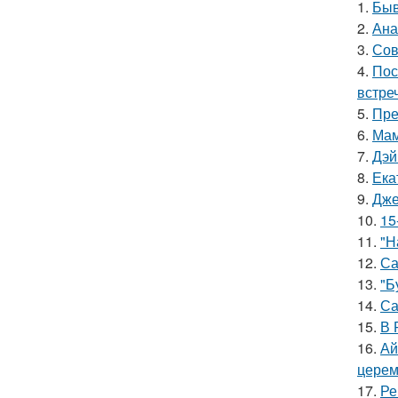
1.
Быв
2.
Ана
3.
Сов
4.
Пос
встреч
5.
Пре
6.
Мам
7.
Дэй
8.
Ека
9.
Дже
10.
15
11.
"Н
12.
Са
13.
"Б
14.
Са
15.
В 
16.
Ай
церем
17.
Ре