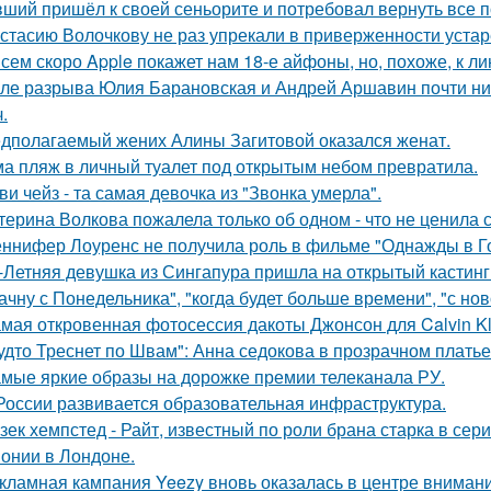
ший пришёл к своей сеньорите и потребовал вернуть все п
стасию Волочкову не раз упрекали в приверженности уста
сем скоро Apple покажет нам 18-е айфоны, но, похоже, к ли
ле разрыва Юлия Барановская и Андрей Аршавин почти ниг
.
дполагаемый жених Алины Загитовой оказался женат.
а пляж в личный туалет под открытым небом превратила.
ви чейз - та самая девочка из "Звонка умерла".
терина Волкова пожалела только об одном - что не ценила 
ннифер Лоуренс не получила роль в фильме "Однажды в Го
-Летняя девушка из Сингапура пришла на открытый кастинг
ачну с Понедельника", "когда будет больше времени", "с но
мая откровенная фотосессия дакоты Джонсон для Calvin Kl
удто Треснет по Швам": Анна седокова в прозрачном плать
мые яркие образы на дорожке премии телеканала РУ.
России развивается образовательная инфраструктура.
зек хемпстед - Райт, известный по роли брана старка в сер
онии в Лондоне.
кламная кампания Yeezy вновь оказалась в центре вниман