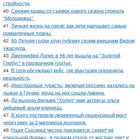
стройности.
40.
Свежие кадры со съемок нового сезона сериала
"Молодежка".
41.
Личная жизнь на паузе: как дети нарушают самые
романтичные планы.
42.
80-Летняя голди хоун публику своим внешним Видом
ужаснула.
43.
Дженнифер Лопес в 56 лет вышла на "Золотой
Глобус" в прозрачном платье.
44.
В сети обсуждают кейс, где фантазия опередила
реальность.
45.
Иностранные туристы, включая россиян, катались на
лыжах в Грузии, когда на них сошла лавина.
46.
До выхода фильма "Холоп" имя актрисы ольги
дибцевой знали единицы.
47.
В конго построили деревянный пешеходный мост
через реку за 2 миллиона долларов.
48.
Надя Сысоева честно признается: секрет её
идеальной формы - в полном отказе от жестких диет и