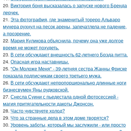
20.
Виктория боня высказалась о запуске нового Бренда
лерчек.
21.
Эта фотография, где знаменитый тореро Альваро
мунера рухнул на песок арены, запечатлела не падение,
а прозрение.
22.
Мария Куликова объяснила, почему она уже долгое
время не может похудеть.
23.
В сети обсуждают внешность 62-летнего Брэда питта.
24.
Опасная игра наставницы.
25.
"Он Моложе Меня" - 39-летняя сестра Жанны Фриске
показала подписчикам своего третьего мужа.
26.
В сети обсуждают непропорционально длинные ноги
бизнесвумен Яны рудковской.
27.
Снесла Суини с пьедестала одной фотосессией -
магия притягательности дакоты Джонсон.
28.
Часто чувствуете холод?
29.
Что за странные дела в этом доме творятся?
30.
Уровень заботы, который мы заслужили - или просто