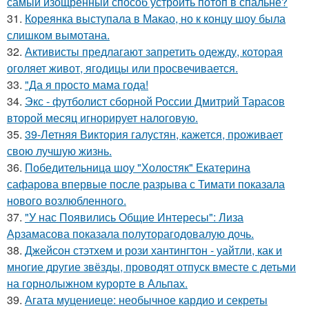
самый изощренный способ устроить потоп в спальне?
31.
Кореянка выступала в Макао, но к концу шоу была
слишком вымотана.
32.
Активисты предлагают запретить одежду, которая
оголяет живот, ягодицы или просвечивается.
33.
"Да я просто мама года!
34.
Экс - футболист сборной России Дмитрий Тарасов
второй месяц игнорирует налоговую.
35.
39-Летняя Виктория галустян, кажется, проживает
свою лучшую жизнь.
36.
Победительница шоу "Холостяк" Екатерина
сафарова впервые после разрыва с Тимати показала
нового возлюбленного.
37.
"У нас Появились Общие Интересы": Лиза
Арзамасова показала полуторагодовалую дочь.
38.
Джейсон стэтхем и рози хантингтон - уайтли, как и
многие другие звёзды, проводят отпуск вместе с детьми
на горнолыжном курорте в Альпах.
39.
Агата муцениеце: необычное кардио и секреты