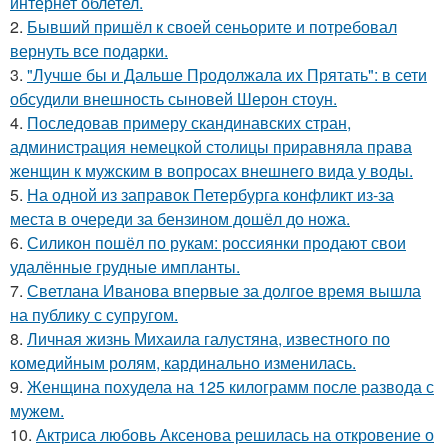
интернет облетел.
2.
Бывший пришёл к своей сеньорите и потребовал
вернуть все подарки.
3.
"Лучше бы и Дальше Продолжала их Прятать": в сети
обсудили внешность сыновей Шерон стоун.
4.
Последовав примеру скандинавских стран,
администрация немецкой столицы приравняла права
женщин к мужским в вопросах внешнего вида у воды.
5.
На одной из заправок Петербурга конфликт из-за
места в очереди за бензином дошёл до ножа.
6.
Силикон пошёл по рукам: россиянки продают свои
удалённые грудные импланты.
7.
Светлана Иванова впервые за долгое время вышла
на публику с супругом.
8.
Личная жизнь Михаила галустяна, известного по
комедийным ролям, кардинально изменилась.
9.
Женщина похудела на 125 килограмм после развода с
мужем.
10.
Актриса любовь Аксенова решилась на откровение о