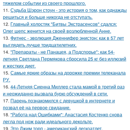
тяжелом событии из своего прошлого.
11.
Судьба Шэрон стоун - это история о том, как однажды
решиться и больше никогда не отступать.
12.
Главный холостяк "Битвы Экстрасенсов" сдался:
Олег шепс женится на своей возлюбленной Анне.
13.
Фитнес - эволюция Дженнифер энистон: как в 57 лет
выглядеть лучше тридцатилетних.
14.
"Препараты - не Панацея, а Подспорье": как 54-
летняя Светлана Пермякова сбросила 25 кг без иллюзий
и жестких диет.
15.
Самые яркие образы на дорожке премии телеканала
РУ.
16.
44-Летняя Сиенна Миллер стала мамой в третий раз
и неожиданно вызвала бурю обсуждений в сети.
17.
Парень познакомился с девушкой в интернете и
позвал её на первое свидание.
18.
"Работа над Ошибками": Анастасия Костенко снова
легла под нож ради идеального декольте.
19.
Это Джим торп - американский легкоатлет.