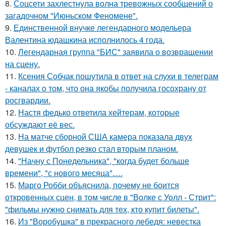
8.
Соцсети захлестнула волна тревожных сообщений о
загадочном "Июньском Феномене".
9.
Единственной внучке легендарного модельера
Валентина юдашкина исполнилось 4 года.
10.
Легендарная группа "БИС" заявила о возвращении
на сцену.
11.
Ксения Собчак пошутила в ответ на слухи в телеграм
- каналах о том, что она якобы получила госохрану от
росгвардии.
12.
Настя федько ответила хейтерам, которые
обсуждают её вес.
13.
На матче сборной США камера показала двух
девушек и футбол резко стал вторым планом.
14.
"Начну с Понедельника", "когда будет больше
времени", "с нового месяца"….
15.
Марго Робби объяснила, почему не боится
откровенных сцен, в том числе в "Волке с Уолл - Стрит":
"фильмы нужно снимать для тех, кто купит билеты".
16.
Из "Воробушка" в прекрасного лебедя: невестка