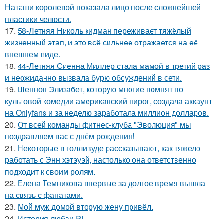
Наташи королевой показала лицо после сложнейшей
пластики челюсти.
17.
58-Летняя Николь кидман переживает тяжёлый
жизненный этап, и это всё сильнее отражается на её
внешнем виде.
18.
44-Летняя Сиенна Миллер стала мамой в третий раз
и неожиданно вызвала бурю обсуждений в сети.
19.
Шеннон Элизабет, которую многие помнят по
культовой комедии американский пирог, создала аккаунт
на Onlyfans и за неделю заработала миллион долларов.
20.
От всей команды фитнес-клуба "Эволюция" мы
поздравляем вас с днём рождения!
21.
Некоторые в голливуде рассказывают, как тяжело
работать с Энн хэтэуэй, настолько она ответственно
подходит к своим ролям.
22.
Елена Темникова впервые за долгое время вышла
на связь с фанатами.
23.
Мой муж домой вторую жену привёл.
24.
История любви P!