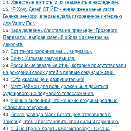
34.
Известные артисты и их знаменитые наследники.
35.
"Я Хочу Детей ОТ ЙЕ" - новая жена канье уэста,
Бьянка цензори, впервые дала откровенное интервью
для Vanity Fair.
36.
Кара делевинь блистала на премьере "Грозового
Перевала", выбрав смелый образ с акцентом на
декольте.
37.
Вот такого озорника мы … видим 85-.
38.
Винус Уильямс замуж вышла.
39.
Российские звездные отцы, которые присутствовали
на рождении своих детей в первые секунды жизни:
40.
"Это ужасающе и разрушительно!
41.
Мэтт Деймон для роли должен был добиться
худощавого, но поджарого телосложения.
42.
Учёные выяснили, что женские ягодицы реально
успокаивают мужчин.
43.
После развода Марк Богатырев отправился в
Таиланд, чтобы восстановить свои силы и гармонию.
44.
"Ей не Нужно Ходить к Косметологу" - Оксана