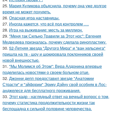
25.
Мария Куликова объяснила, почему она уже долгое
время не может похудеть.
26.
Опасная игра наставницы.
27.
Иногда кажется, что всё под контролем ….
28.
Игра на выживание: месть за миллион.
29.
"Меня так Сильно Травили за Этот нос": Евгения
Медведева призналась, почему сделала ринопластику.
30.
52-Летняя звезда "Другого Мира" и "ван хельсинга"
пришла на тв - шоу и шокировала поклонников своей
новой внешностью.
31.
"Мы Молимся об Этом": Вера Алдонина впервые
поделилась новостями о своем больном отце.
32.
Джонни депп предоставил звезде "Анатомии
Страсти" и "эйфории" Эрику Дэйну свой особняк в Лос-
анджелесе для бесплатного проживания.
33.
Этот кадр - наглядный ответ на вечный вопрос о том,
почему статистика продолжительности жизни так
беспощадна к сильной половине человечества.