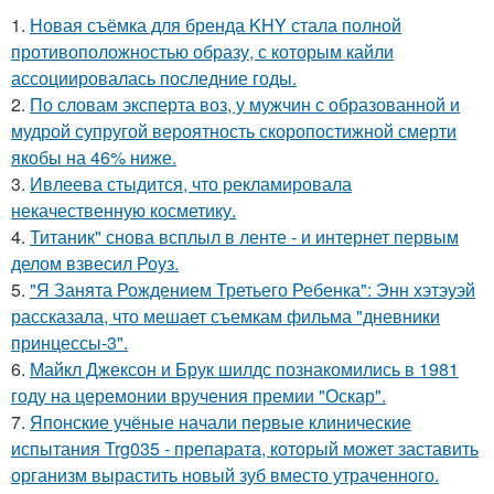
1.
Новая съёмка для бренда KHY стала полной
противоположностью образу, с которым кайли
ассоциировалась последние годы.
2.
По словам эксперта воз, у мужчин с образованной и
мудрой супругой вероятность скоропостижной смерти
якобы на 46% ниже.
3.
Ивлеева стыдится, что рекламировала
некачественную косметику.
4.
Титаник" снова всплыл в ленте - и интернет первым
делом взвесил Роуз.
5.
"Я Занята Рождением Третьего Ребенка": Энн хэтэуэй
рассказала, что мешает съемкам фильма "дневники
принцессы-3".
6.
Майкл Джексон и Брук шилдс познакомились в 1981
году на церемонии вручения премии "Оскар".
7.
Японские учёные начали первые клинические
испытания Trg035 - препарата, который может заставить
организм вырастить новый зуб вместо утраченного.