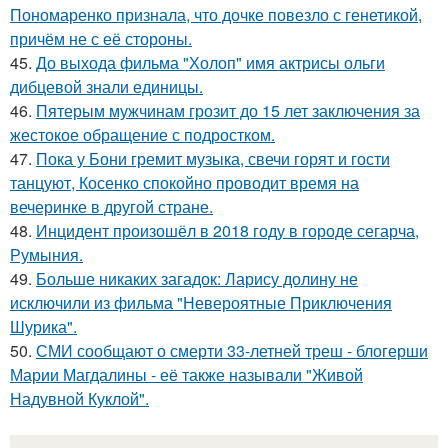
Пономаренко признала, что дочке повезло с генетикой,
причём не с её стороны.
45.
До выхода фильма "Холоп" имя актрисы ольги
дибцевой знали единицы.
46.
Пятерым мужчинам грозит до 15 лет заключения за
жестокое обращение с подростком.
47.
Пока у Бони гремит музыка, свечи горят и гости
танцуют, Косенко спокойно проводит время на
вечеринке в другой стране.
48.
Инцидент произошёл в 2018 году в городе сегарча,
Румыния.
49.
Больше никаких загадок: Ларису долину не
исключили из фильма "Невероятные Приключения
Шурика".
50.
СМИ сообщают о смерти 33-летней треш - блогерши
Марии Магдалины - её также называли "Живой
Надувной Куклой".