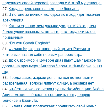
поделился своей версией развода с Агатой муцениеце.
27.
Когда парень слов на ветер не бросает.
28.
В погоне за вечной молодостью в ход идет тяжелая
артиллерия!
29.
Как ни странно, чем дальше уходит 1978 год, тем
более удивительным кажется то, что тогда считалось
привычным.
30.
"Do you Speak English?
31.
Филипп Киркоров, народный артист России, в
интервью назвал себя первым рэпером страны.
32.
Дрю бэрримор и Кэмерон диаз пьют шампанское по
дороге на премьеру "Ангелов Чарли" в Нью-йорке, 2003
год.
33.
Представьте, жаркий день, ты вся потненькая и
растрёпанная, волосы липнут к лицу, а резинки нет.
34.
60-Летняя экс - солистка группы "Комбинация" Алёна
Апина может с лёгкостью составить конкуренцию
Бейонсе и Джей Ло.
35.
Сидни Суини продолжает продвигать свой бренд