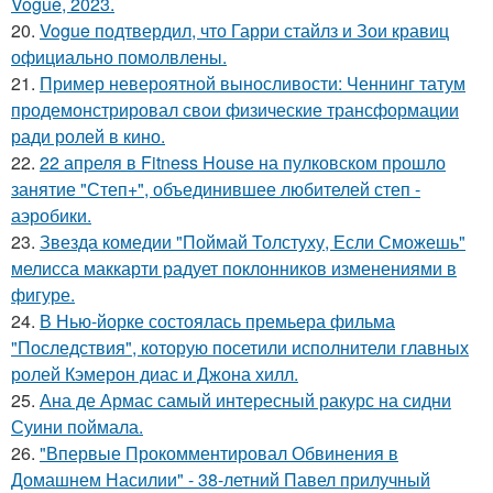
Vogue, 2023.
20.
Vogue подтвердил, что Гарри стайлз и Зои кравиц
официально помолвлены.
21.
Пример невероятной выносливости: Ченнинг татум
продемонстрировал свои физические трансформации
ради ролей в кино.
22.
22 апреля в Fitness House на пулковском прошло
занятие "Степ+", объединившее любителей степ -
аэробики.
23.
Звезда комедии "Поймай Толстуху, Если Сможешь"
мелисса маккарти радует поклонников изменениями в
фигуре.
24.
В Нью-йорке состоялась премьера фильма
"Последствия", которую посетили исполнители главных
ролей Кэмерон диас и Джона хилл.
25.
Ана де Армас самый интересный ракурс на сидни
Суини поймала.
26.
"Впервые Прокомментировал Обвинения в
Домашнем Насилии" - 38-летний Павел прилучный