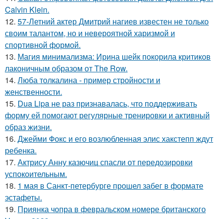
Calvin Klein.
12.
57-Летний актер Дмитрий нагиев известен не только
своим талантом, но и невероятной харизмой и
спортивной формой.
13.
Магия минимализма: Ирина шейк покорила критиков
лаконичным образом от The Row.
14.
Люба толкалина - пример стройности и
женственности.
15.
Dua Lipa не раз признавалась, что поддерживать
форму ей помогают регулярные тренировки и активный
образ жизни.
16.
Джейми Фокс и его возлюбленная элис хакстепп ждут
ребенка.
17.
Актрису Анну казючиц спасли от передозировки
успокоительным.
18.
1 мая в Санкт-петербурге прошел забег в формате
эстафеты.
19.
Приянка чопра в февральском номере британского