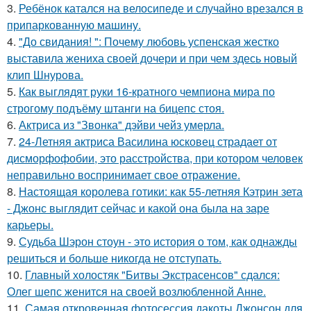
3.
Ребёнок катался на велосипеде и случайно врезался в
припаркованную машину.
4.
"До свидания! ": Почему любовь успенская жестко
выставила жениха своей дочери и при чем здесь новый
клип Шнурова.
5.
Как выглядят руки 16-кратного чемпиона мира по
строгому подъёму штанги на бицепс стоя.
6.
Актриса из "Звонка" дэйви чейз умерла.
7.
24-Летняя актриса Василина юсковец страдает от
дисморфофобии, это расстройства, при котором человек
неправильно воспринимает свое отражение.
8.
Настоящая королева готики: как 55-летняя Кэтрин зета
- Джонс выглядит сейчас и какой она была на заре
карьеры.
9.
Судьба Шэрон стоун - это история о том, как однажды
решиться и больше никогда не отступать.
10.
Главный холостяк "Битвы Экстрасенсов" сдался:
Олег шепс женится на своей возлюбленной Анне.
11.
Самая откровенная фотосессия дакоты Джонсон для