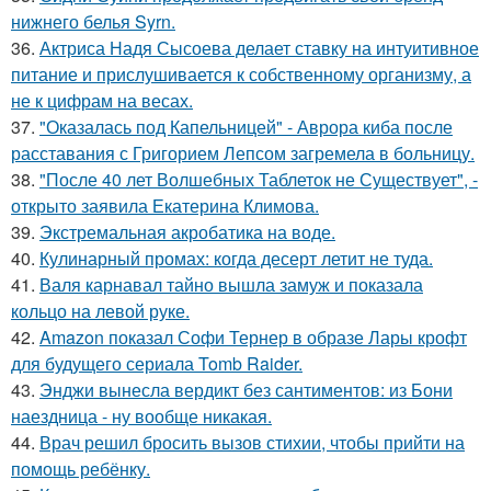
нижнего белья Syrn.
36.
Актриса Надя Сысоева делает ставку на интуитивное
питание и прислушивается к собственному организму, а
не к цифрам на весах.
37.
"Оказалась под Капельницей" - Аврора киба после
расставания с Григорием Лепсом загремела в больницу.
38.
"После 40 лет Волшебных Таблеток не Существует", -
открыто заявила Екатерина Климова.
39.
Экстремальная акробатика на воде.
40.
Кулинарный промах: когда десерт летит не туда.
41.
Валя карнавал тайно вышла замуж и показала
кольцо на левой руке.
42.
Amazon показал Софи Тернер в образе Лары крофт
для будущего сериала Tomb Raider.
43.
Энджи вынесла вердикт без сантиментов: из Бони
наездница - ну вообще никакая.
44.
Врач решил бросить вызов стихии, чтобы прийти на
помощь ребёнку.