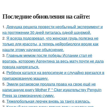
Последние обновления на сайте:
1.
Девушка решила провести необычный эксперимент и
на протяжении 30 дней питалась одной шаурмой.
2.
Я всегда подозревал, что женская грудь полезна не
только для красоты, а теперь нейробиологи вроде как
нашли этому научное объяснение.
3.
Главным мемом после победы Испании стал её
вратарь, которому Аргентина за весь матч почти не дала
повода напрягаться.
4.
Ребёнок катался на велосипеде и случайно врезался в
припаркованную машину.
5.
Эмили ратаковски продала права на свою ещё не
написанную книгу Mother F * Cker издательству Penguin
Press за семизначную сумму.
6.
Тяжелобольная лерчек вновь за танго взялась.
7.
Каждый раз когда вижу летние топы и маленькие