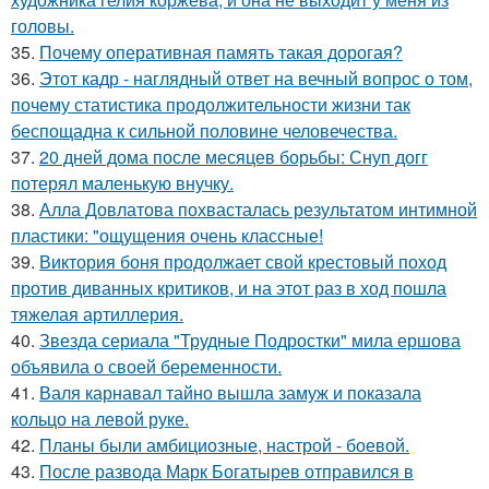
головы.
35.
Почему оперативная память такая дорогая?
36.
Этот кадр - наглядный ответ на вечный вопрос о том,
почему статистика продолжительности жизни так
беспощадна к сильной половине человечества.
37.
20 дней дома после месяцев борьбы: Снуп догг
потерял маленькую внучку.
38.
Алла Довлатова похвасталась результатом интимной
пластики: "ощущения очень классные!
39.
Виктория боня продолжает свой крестовый поход
против диванных критиков, и на этот раз в ход пошла
тяжелая артиллерия.
40.
Звезда сериала "Трудные Подростки" мила ершова
объявила о своей беременности.
41.
Валя карнавал тайно вышла замуж и показала
кольцо на левой руке.
42.
Планы были амбициозные, настрой - боевой.
43.
После развода Марк Богатырев отправился в