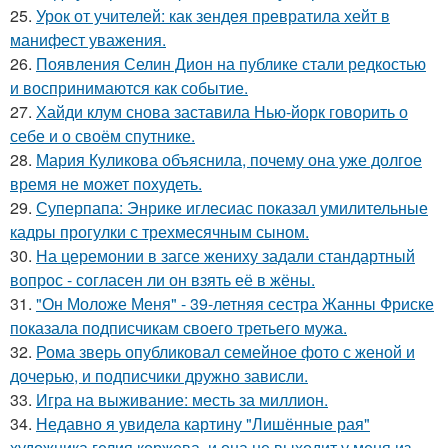
25.
Урок от учителей: как зендея превратила хейт в
манифест уважения.
26.
Появления Селин Дион на публике стали редкостью
и воспринимаются как событие.
27.
Хайди клум снова заставила Нью-йорк говорить о
себе и о своём спутнике.
28.
Мария Куликова объяснила, почему она уже долгое
время не может похудеть.
29.
Суперпапа: Энрике иглесиас показал умилительные
кадры прогулки с трехмесячным сыном.
30.
На церемонии в загсе жениху задали стандартный
вопрос - согласен ли он взять её в жёны.
31.
"Он Моложе Меня" - 39-летняя сестра Жанны Фриске
показала подписчикам своего третьего мужа.
32.
Рома зверь опубликовал семейное фото с женой и
дочерью, и подписчики дружно зависли.
33.
Игра на выживание: месть за миллион.
34.
Недавно я увидела картину "Лишённые рая"
художника гелия коржева, и она не выходит у меня из