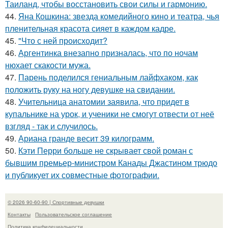
Таиланд, чтобы восстановить свои силы и гармонию.
44.
Яна Кошкина: звезда комедийного кино и театра, чья
пленительная красота сияет в каждом кадре.
45.
"Что с ней происходит?
46.
Аргентинка внезапно призналась, что по ночам
нюхает скакости мужа.
47.
Парень поделился гениальным лайфхаком, как
положить руку на ногу девушке на свидании.
48.
Учительница анатомии заявила, что придет в
купальнике на урок, и ученики не смогут отвести от неё
взгляд - так и случилось.
49.
Ариана гранде весит 39 килограмм.
50.
Кэти Перри больше не скрывает свой роман с
бывшим премьер-министром Канады Джастином трюдо
и публикует их совместные фотографии.
© 2026 90-60-90 | Спортивные девушки
Контакты
Пользовательское соглашение
Политика конфидециальности