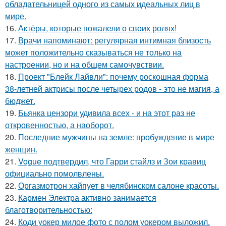
обладательницей одного из самых идеальных лиц в
мире.
16.
Актёры, которые пожалели о своих ролях!
17.
Врачи напоминают: регулярная интимная близость
может положительно сказываться не только на
настроении, но и на общем самочувствии.
18.
Проект "Блейк Лайвли": почему роскошная форма
38-летней актрисы после четырех родов - это не магия, а
бюджет.
19.
Бьянка цензори удивила всех - и на этот раз не
откровенностью, а наоборот.
20.
Последние мужчины на земле: пробуждение в мире
женщин.
21.
Vogue подтвердил, что Гарри стайлз и Зои кравиц
официально помолвлены.
22.
Оргазмотрон хайпует в челябинском салоне красоты.
23.
Кармен Электра активно занимается
благотворительностью:
24.
Коди уокер милое фото с полом уокером выложил.