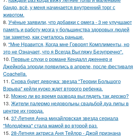
бандо, всё, у меня начинается внутренний торг с
животом.
8.
Учёные заявили, что добавки с омега - 3 не улучшают
память и работу мозга у большинства здоровых людей
так заметно, как считалось раньше.
9.
"Мне Нравится, Когда мне Говорят Комплименты, но
это не Означает, что я Всегда Выгляжу Безупречно".
10.
Первые слухи о романе Кендалл дженнер и
Джейкоба элорди появились в апреле, после фестиваля
Coachella.
11.
Снова будет девочка: звезда "Теории Большого
Взрыва" кейли куоко ждет второго ребенка.
12.
Можно ли во время развода выглядеть так дерзко?
13.
Жители палермо недовольны свадьбой дуа липы в
центре их города.
14.
37-Летняя Анна михайловская звезда сериала
"Молодёжка" стала мамой во второй раз.
15.
28-Летняя актриса Аня Тейлор - Джой признана