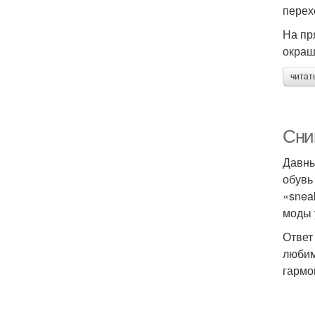
перех
На пр
окраш
читат
Сни
Давны
обувь
«snea
моды 
Ответ
любим
гармо