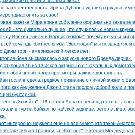
дьминские гены или честный люкс?
рс на естественность: Ирина Дубцова удалила грудные импл
мерон диас опять за свое!
рвая ракетка Мира арина соболенко официально захватила
ок яй - это буквально лучшее, что случилось с новым круиз
ежду Восхищением и Нарциссизмом": почему идеальный п
 всей команды фитнес-клуба "Эволюция" мы поздравляем в
о Джим торп - американский легкоатлет.
ктория боня высказалась о запуске нового Бренда лерчек.
д отклонил 10 из 13 исков актрисы о с * ксуальных домогате
йп любой ценой: когда просмотры важнее достоинства.
йан гослинг сделал редкое признание о личной жизни с Ево
 того как Анджелина Джоли стала послом доброй воли и п
ящей бунтаркой.
 Теперь Хозяйка" - 16-летняя Анна пересильд похвасталась 
ехали в тур на байках по тайской заднице, ветер в лицо, э
ка.
вот интересно, неужели еще не все знают, кто такой Анатол
еня так Сильно Травили за Этот нос": Евгения Медведева п