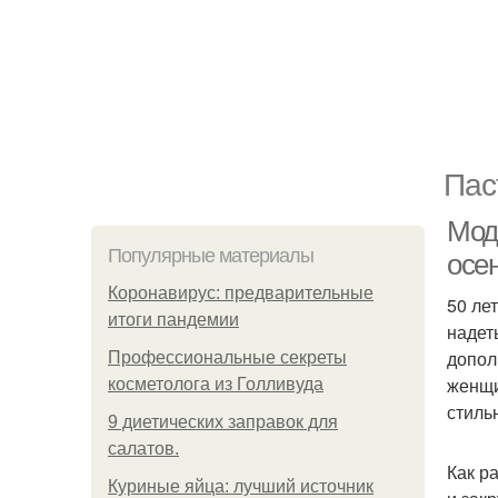
Пас
Мод
Популярные материалы
осе
Коронавирус: предварительные
50 ле
итоги пандемии
надет
допол
Профессиональные секреты
женщи
косметолога из Голливуда
стиль
9 диетических заправок для
салатов.
Как р
Куриные яйца: лучший источник