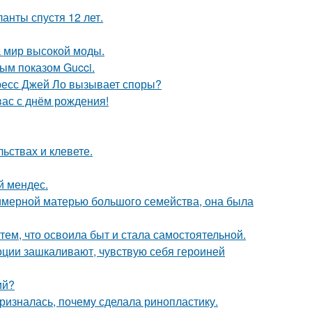
анты спустя 12 лет.
 мир высокой моды.
ным показом Gucci.
ресс Джей Ло вызывает споры?
ас с днём рождения!
льствах и клевете.
й мендес.
римерной матерью большого семейства, она была
тем, что освоила быт и стала самостоятельной.
моции зашкаливают, чувствую себя героиней
ий?
ризналась, почему сделала ринопластику.