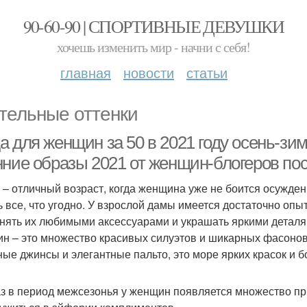
90-60-90 | СПОРТИВНЫЕ ДЕВУШКИ
хочешь изменить мир - начни с себя!
главная
новости
статьи
тельные оттенки
а для женщин за 50 в 2021 году осень-зи
нние образы 2021 от женщин-блогеров пос
т – отличный возраст, когда женщина уже не боится осужден
ь все, что угодно. У взрослой дамы имеется достаточно опы
нять их любимыми аксессуарами и украшать яркими деталям
н – это множество красивых силуэтов и шикарных фасонов 
ные джинсы и элегантные пальто, это море ярких красок и 
аз в период межсезонья у женщин появляется множество п