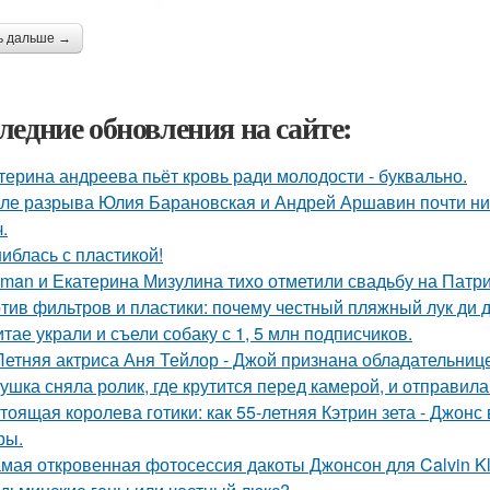
ь дальше →
ледние обновления на сайте:
терина андреева пьёт кровь ради молодости - буквально.
ле разрыва Юлия Барановская и Андрей Аршавин почти ниг
.
иблась с пластикой!
man и Екатерина Мизулина тихо отметили свадьбу на Патри
тив фильтров и пластики: почему честный пляжный лук ди д
итае украли и съели собаку с 1, 5 млн подписчиков.
Летняя актриса Аня Тейлор - Джой признана обладательниц
ушка сняла ролик, где крутится перед камерой, и отправила
тоящая королева готики: как 55-летняя Кэтрин зета - Джонс
ры.
мая откровенная фотосессия дакоты Джонсон для Calvin Kl