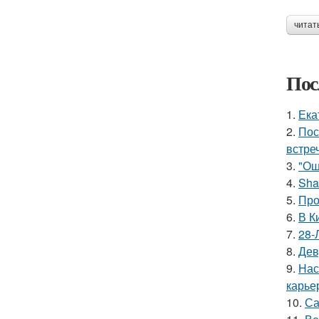
читат
Пос
1.
Ека
2.
Пос
встреч
3.
"Ош
4.
Sha
5.
Про
6.
В К
7.
28-
8.
Дев
9.
Нас
карье
10.
Са