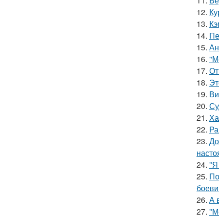
11.
Ве
12.
Ку
13.
Кэ
14.
Пе
15.
Ан
16.
"М
17.
От
18.
Эт
19.
Ви
20.
Су
21.
Ха
22.
Ра
23.
До
насто
24.
"Я
25.
По
боеви
26.
А 
27.
"М