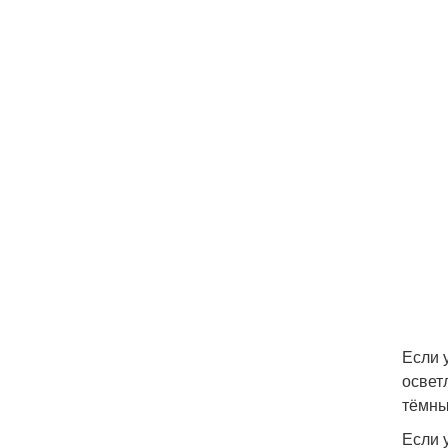
Если 
освет
тёмны
Если 