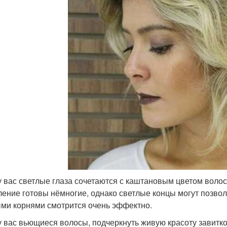
у вас светлые глаза сочетаются с каштановым цветом волос
ление готовы нёмногие, однако светлые концы могут позвол
ми корнями смотрится очень эффектно.
у вас вьющиеся волосы, подчеркнуть живую красоту завитко