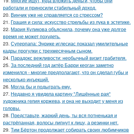
19.
Многие ищут, куда вложить деньги, чтобы они
работали и приносили стабильный доход.
20.
Винчик уже не справляется со стрессом?
21.
Грация и сила: искусство стрельбы из лука в эстетике.
22.
Мария Куликова объяснила, почему она уже долгое
время не может похудеть.
23.
Суперпапа: Энрике иглесиас показал умилительные
кадры прогулки с трехмесячным сыном.
24.
Парадокс вежливости: необычный визит грабителя.
25.
За последний год актёр Барри кеоган заметно
изменился - многие предполагают, что он сделал губы и
несколько инъекций.
26.
Могла бы и подыграть ему.
27.
Недавно я увидела картину "Лишённые рая"
художника гелия коржева, и она не выходит у меня из
головы.
28.
Представьте, жаркий день, ты вся потненькая и
растрёпанная, волосы липнут к лицу, а резинки нет.
29.
Тим Бёртон продолжает собирать своих любимчиков