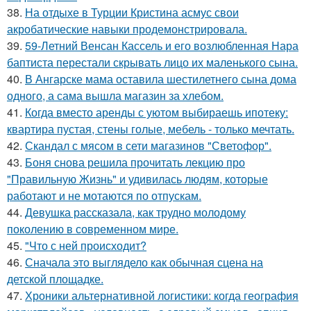
38.
На отдыхе в Турции Кристина асмус свои
акробатические навыки продемонстрировала.
39.
59-Летний Венсан Кассель и его возлюбленная Нара
баптиста перестали скрывать лицо их маленького сына.
40.
В Ангарске мама оставила шестилетнего сына дома
одного, а сама вышла магазин за хлебом.
41.
Когда вместо аренды с уютом выбираешь ипотеку:
квартира пустая, стены голые, мебель - только мечтать.
42.
Скандал с мясом в сети магазинов "Светофор".
43.
Боня снова решила прочитать лекцию про
"Правильную Жизнь" и удивилась людям, которые
работают и не мотаются по отпускам.
44.
Девушка рассказала, как трудно молодому
поколению в современном мире.
45.
"Что с ней происходит?
46.
Сначала это выглядело как обычная сцена на
детской площадке.
47.
Хроники альтернативной логистики: когда география