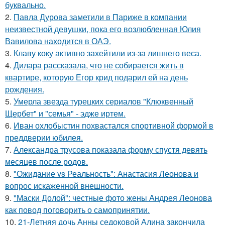
буквально.
2.
Павла Дурова заметили в Париже в компании
неизвестной девушки, пока его возлюбленная Юлия
Вавилова находится в ОАЭ.
3.
Клаву коку активно захейтили из-за лишнего веса.
4.
Дилара рассказала, что не собирается жить в
квартире, которую Егор крид подарил ей на день
рождения.
5.
Умерла звезда турецких сериалов "Клюквенный
Щербет" и "семья" - эдже иртем.
6.
Иван охлобыстин похвастался спортивной формой в
преддверии юбилея.
7.
Александра трусова показала форму спустя девять
месяцев после родов.
8.
"Ожидание vs Реальность": Анастасия Леонова и
вопрос искаженной внешности.
9.
"Маски Долой": честные фото жены Андрея Леонова
как повод поговорить о самопринятии.
10.
21-Летняя дочь Анны седоковой Алина закончила