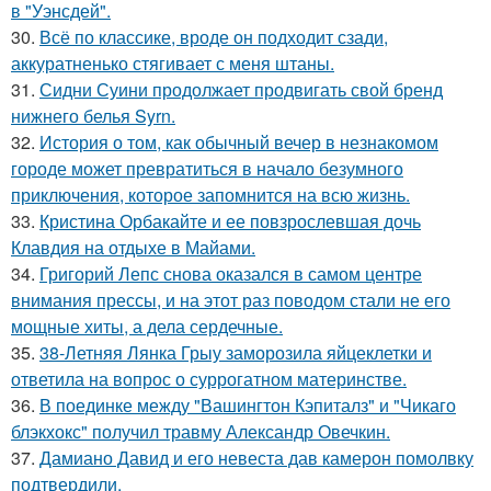
в "Уэнсдей".
30.
Всё по классике, вроде он подходит сзади,
аккуратненько стягивает с меня штаны.
31.
Сидни Суини продолжает продвигать свой бренд
нижнего белья Syrn.
32.
История о том, как обычный вечер в незнакомом
городе может превратиться в начало безумного
приключения, которое запомнится на всю жизнь.
33.
Кристина Орбакайте и ее повзрослевшая дочь
Клавдия на отдыхе в Майами.
34.
Григорий Лепс снова оказался в самом центре
внимания прессы, и на этот раз поводом стали не его
мощные хиты, а дела сердечные.
35.
38-Летняя Лянка Грыу заморозила яйцеклетки и
ответила на вопрос о суррогатном материнстве.
36.
В поединке между "Вашингтон Кэпиталз" и "Чикаго
блэкхокс" получил травму Александр Овечкин.
37.
Дамиано Давид и его невеста дав камерон помолвку
подтвердили.