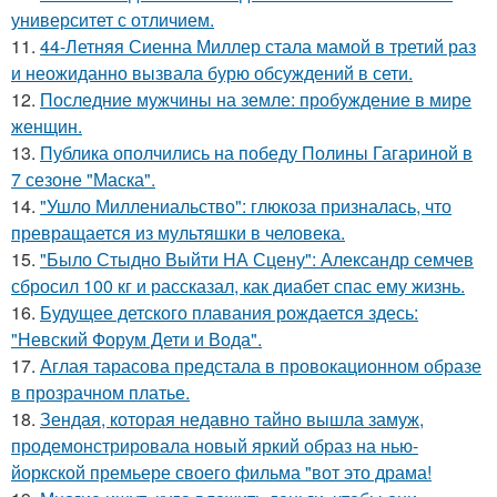
университет с отличием.
11.
44-Летняя Сиенна Миллер стала мамой в третий раз
и неожиданно вызвала бурю обсуждений в сети.
12.
Последние мужчины на земле: пробуждение в мире
женщин.
13.
Публика ополчились на победу Полины Гагариной в
7 сезоне "Маска".
14.
"Ушло Миллениальство": глюкоза призналась, что
превращается из мультяшки в человека.
15.
"Было Стыдно Выйти НА Сцену": Александр семчев
сбросил 100 кг и рассказал, как диабет спас ему жизнь.
16.
Будущее детского плавания рождается здесь:
"Невский Форум Дети и Вода".
17.
Аглая тарасова предстала в провокационном образе
в прозрачном платье.
18.
Зендая, которая недавно тайно вышла замуж,
продемонстрировала новый яркий образ на нью-
йоркской премьере своего фильма "вот это драма!