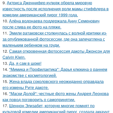
9.
Актриса Дженнифер кулидж обрела мировую
известность после исполнения роли мамы стиффлера в
комедии американский пирог 1999 года.
10.
Алёна водонаева поддержала Анну Семенович
после слива ее фото на пляже.
11.
Эмили ратаковски столкнулась с волной критики из-
за опубликованной фотосессии, где она запечатлена с
маленьким ребенком на груди.
12.
Самая откровенная фотосессия дакоты Джонсон для
Calvin Klein.
13.
Да, я сам в шоке!
14.
"Мимика и Профилактика": Дарья клюкина о раннем
знакомстве с косметологией.
15.
Жена влада соколовского неожиданно оправдала
его измены Рите дакоте.
16.
"Маски Долой": честные фото жены Андрея Леонова
как повод поговорить о самопринятии.
17.
Шеннон Элизабет, которую многие помнят по
культовой комедии американский пирог, создала аккаунт