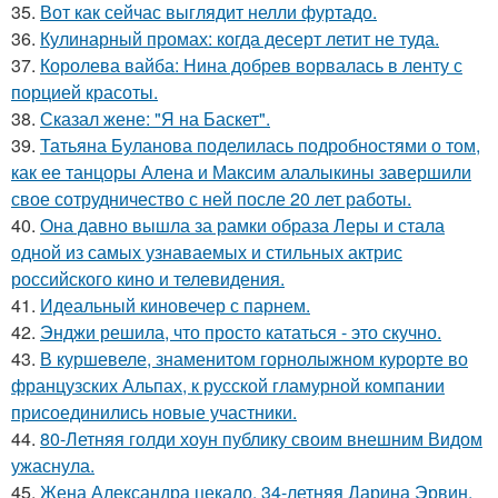
35.
Вот как сейчас выглядит нелли фуртадо.
36.
Кулинарный промах: когда десерт летит не туда.
37.
Королева вайба: Нина добрев ворвалась в ленту с
порцией красоты.
38.
Сказал жене: "Я на Баскет".
39.
Татьяна Буланова поделилась подробностями о том,
как ее танцоры Алена и Максим алалыкины завершили
свое сотрудничество с ней после 20 лет работы.
40.
Она давно вышла за рамки образа Леры и стала
одной из самых узнаваемых и стильных актрис
российского кино и телевидения.
41.
Идеальный киновечер с парнем.
42.
Энджи решила, что просто кататься - это скучно.
43.
В куршевеле, знаменитом горнолыжном курорте во
французских Альпах, к русской гламурной компании
присоединились новые участники.
44.
80-Летняя голди хоун публику своим внешним Видом
ужаснула.
45.
Жена Александра цекало, 34-летняя Дарина Эрвин,