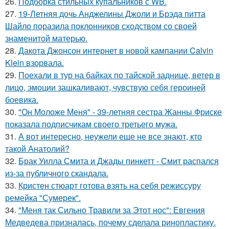
26.
Подборка стильных купальников с WB.
27.
19-Летняя дочь Анджелины Джоли и Брэда питта
Шайло поразила поклонников сходством со своей
знаменитой матерью.
28.
Дакота Джонсон интернет в новой кампании Calvin
Klein взорвала.
29.
Поехали в тур на байках по тайской заднице, ветер в
лицо, эмоции зашкаливают, чувствую себя героиней
боевика.
30.
"Он Моложе Меня" - 39-летняя сестра Жанны Фриске
показала подписчикам своего третьего мужа.
31.
А вот интересно, неужели еще не все знают, кто
такой Анатолий?
32.
Брак Уилла Смита и Джады пинкетт - Смит распался
из-за публичного скандала.
33.
Кристен стюарт готова взять на себя режиссуру
ремейка "Сумерек".
34.
"Меня так Сильно Травили за Этот нос": Евгения
Медведева призналась, почему сделала ринопластику.