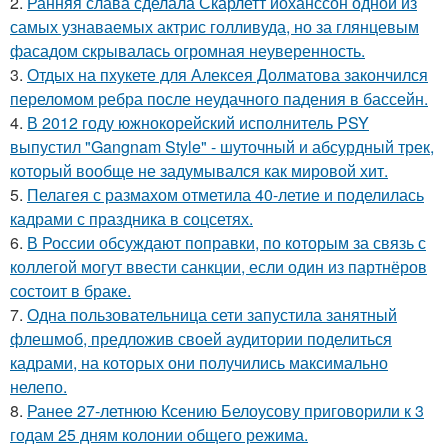
2.
Ранняя слава сделала Скарлетт йоханссон одной из
самых узнаваемых актрис голливуда, но за глянцевым
фасадом скрывалась огромная неуверенность.
3.
Отдых на пхукете для Алексея Долматова закончился
переломом ребра после неудачного падения в бассейн.
4.
В 2012 году южнокорейский исполнитель PSY
выпустил "Gangnam Style" - шуточный и абсурдный трек,
который вообще не задумывался как мировой хит.
5.
Пелагея с размахом отметила 40-летие и поделилась
кадрами с праздника в соцсетях.
6.
В России обсуждают поправки, по которым за связь с
коллегой могут ввести санкции, если один из партнёров
состоит в браке.
7.
Одна пользовательница сети запустила занятный
флешмоб, предложив своей аудитории поделиться
кадрами, на которых они получились максимально
нелепо.
8.
Ранее 27-летнюю Ксению Белоусову приговорили к 3
годам 25 дням колонии общего режима.