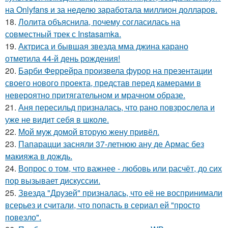
на Onlyfans и за неделю заработала миллион долларов.
18.
Лолита объяснила, почему согласилась на
совместный трек с Instasamka.
19.
Актриса и бывшая звезда мма джина карано
отметила 44-й день рождения!
20.
Барби Феррейра произвела фурор на презентации
своего нового проекта, представ перед камерами в
невероятно притягательном и мрачном образе.
21.
Аня пересильд призналась, что рано повзрослела и
уже не видит себя в школе.
22.
Мой муж домой вторую жену привёл.
23.
Папарацци засняли 37-летнюю ану де Армас без
макияжа в дождь.
24.
Вопрос о том, что важнее - любовь или расчёт, до сих
пор вызывает дискуссии.
25.
Звезда "Друзей" призналась, что её не воспринимали
всерьез и считали, что попасть в сериал ей "просто
повезло".