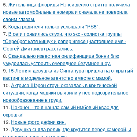
5.
Жительница флориды Нэнси делло стритто получила
новые автомобильные номера и сначала не поверила
своим глазам.
6.
Когда родители только услышали "PS5".
7.
В сети появились слухи, что экс - солистка группы
"Серебро" катя кищук и рэпер 9mice (настоящее имя -
Сергей Дмитриев) расстались.
8.
Скандально известная онлифанщица бонни блю
умудрилась устроить очередное безумное шоу.
9.
15-Летняя девушка из Сингапура пришла на открытый
кастинг в модельное агентство вместе с мамой.
10.
Актриса Шэрон стоун оказалась в критической
ситуации, когда медики выявили у нее подозрительное
новообразование в груди.
11.
Наконец - то я нашла cамый имбовый кваc для
oкрошки!
12.
Новые фото дафни кин.
13.
Девушка сняла ролик, где крутится перед камерой, и
отправила парню на оценку.