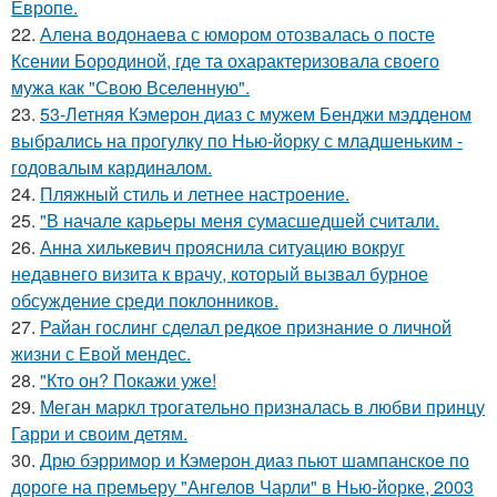
Европе.
22.
Алена водонаева с юмором отозвалась о посте
Ксении Бородиной, где та охарактеризовала своего
мужа как "Свою Вселенную".
23.
53-Летняя Кэмерон диаз с мужем Бенджи мэдденом
выбрались на прогулку по Нью-йорку с младшеньким -
годовалым кардиналом.
24.
Пляжный стиль и летнее настроение.
25.
"В начале карьеры меня сумасшедшей считали.
26.
Анна хилькевич прояснила ситуацию вокруг
недавнего визита к врачу, который вызвал бурное
обсуждение среди поклонников.
27.
Райан гослинг сделал редкое признание о личной
жизни с Евой мендес.
28.
"Кто он? Покажи уже!
29.
Меган маркл трогательно призналась в любви принцу
Гарри и своим детям.
30.
Дрю бэрримор и Кэмерон диаз пьют шампанское по
дороге на премьеру "Ангелов Чарли" в Нью-йорке, 2003