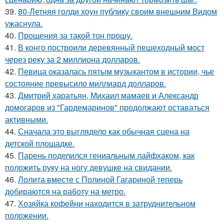
39.
80-Летняя голди хоун публику своим внешним Видом
ужаснула.
40.
Прощения за такой тон прошу.
41.
В конго построили деревянный пешеходный мост
через реку за 2 миллиона долларов.
42.
Певица оказалась пятым музыкантом в истории, чье
состояние превысило миллиард долларов.
43.
Дмитрий харатьян, Михаил мамаев и Александр
домогаров из "Гардемаринов" продолжают оставаться
активными.
44.
Сначала это выглядело как обычная сцена на
детской площадке.
45.
Парень поделился гениальным лайфхаком, как
положить руку на ногу девушке на свидании.
46.
Лолита вместе с Полиной Гагариной теперь
добираются на работу на метро.
47.
Хозяйка кофейни находится в затруднительном
положении.