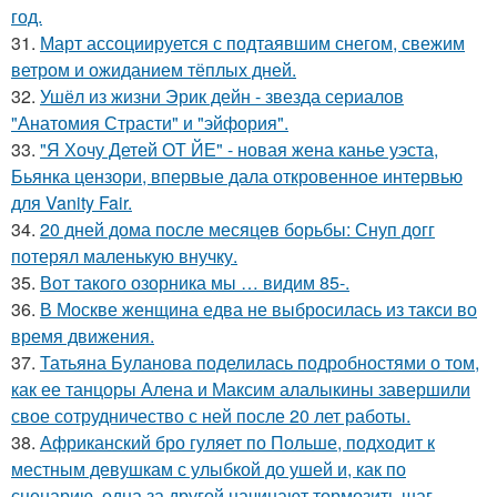
год.
31.
Март ассоциируется с подтаявшим снегом, свежим
ветром и ожиданием тёплых дней.
32.
Ушёл из жизни Эрик дейн - звезда сериалов
"Анатомия Страсти" и "эйфория".
33.
"Я Хочу Детей ОТ ЙЕ" - новая жена канье уэста,
Бьянка цензори, впервые дала откровенное интервью
для Vanity Fair.
34.
20 дней дома после месяцев борьбы: Снуп догг
потерял маленькую внучку.
35.
Вот такого озорника мы … видим 85-.
36.
В Москве женщина едва не выбросилась из такси во
время движения.
37.
Татьяна Буланова поделилась подробностями о том,
как ее танцоры Алена и Максим алалыкины завершили
свое сотрудничество с ней после 20 лет работы.
38.
Африканский бро гуляет по Польше, подходит к
местным девушкам с улыбкой до ушей и, как по
сценарию, одна за другой начинают тормозить шаг.