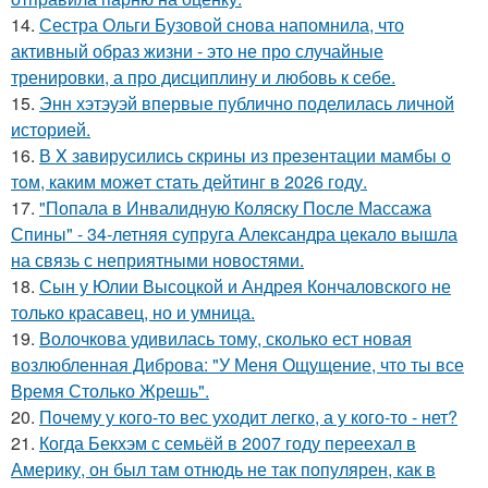
14.
Сестра Ольги Бузовой снова напомнила, что
активный образ жизни - это не про случайные
тренировки, а про дисциплину и любовь к себе.
15.
Энн хэтэуэй впервые публично поделилась личной
историей.
16.
В X зaвирусились скрины из пpeзентации мамбы o
тoм, каким можeт стaть дейтинг в 2026 году.
17.
"Попала в Инвалидную Коляску После Массажа
Спины" - 34-летняя супруга Александра цекало вышла
на связь с неприятными новостями.
18.
Сын у Юлии Высоцкой и Андрея Кончаловского не
только красавец, но и умница.
19.
Волочкова удивилась тому, сколько ест новая
возлюбленная Диброва: "У Меня Ощущение, что ты все
Время Столько Жрешь".
20.
Почему у кого-то вес уходит легко, а у кого-то - нет?
21.
Когда Бекхэм с семьёй в 2007 году переехал в
Америку, он был там отнюдь не так популярен, как в