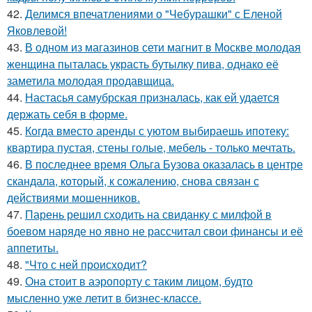
42.
Делимся впечатлениями о "Чебурашки" с Еленой
Яковлевой!
43.
В одном из магазинов сети магнит в Москве молодая
женщина пыталась украсть бутылку пива, однако её
заметила молодая продавщица.
44.
Настасья самубрская призналась, как ей удается
держать себя в форме.
45.
Когда вместо аренды с уютом выбираешь ипотеку:
квартира пустая, стены голые, мебель - только мечтать.
46.
В последнее время Ольга Бузова оказалась в центре
скандала, который, к сожалению, снова связан с
действиями мошенников.
47.
Парень решил сходить на свиданку с милфой в
боевом наряде но явно не рассчитал свои финансы и её
аппетиты.
48.
"Что с ней происходит?
49.
Она стоит в аэропорту с таким лицом, будто
мысленно уже летит в бизнес-классе.