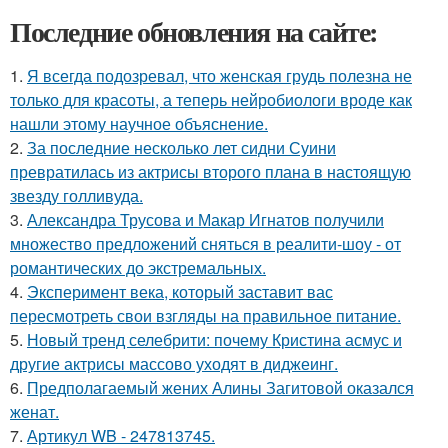
Последние обновления на сайте:
1.
Я всегда подозревал, что женская грудь полезна не
только для красоты, а теперь нейробиологи вроде как
нашли этому научное объяснение.
2.
За последние несколько лет сидни Суини
превратилась из актрисы второго плана в настоящую
звезду голливуда.
3.
Александра Трусова и Макар Игнатов получили
множество предложений сняться в реалити-шоу - от
романтических до экстремальных.
4.
Эксперимент века, который заставит вас
пересмотреть свои взгляды на правильное питание.
5.
Новый тренд селебрити: почему Кристина асмус и
другие актрисы массово уходят в диджеинг.
6.
Предполагаемый жених Алины Загитовой оказался
женат.
7.
Артикул WB - 247813745.