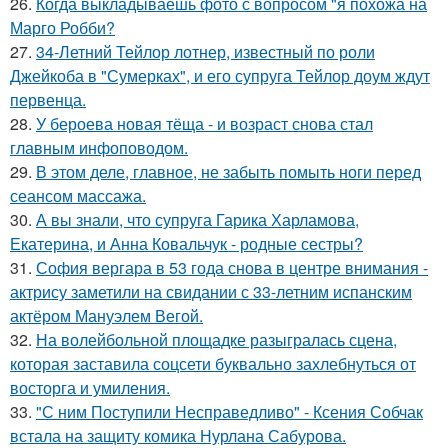
26.
Когда выкладываешь фото с вопросом "я похожа на
Марго Робби?
27.
34-Летний Тейлор лотнер, известный по роли
Джейкоба в "Сумерках", и его супруга Тейлор доум ждут
первенца.
28.
У бероева новая тёща - и возраст снова стал
главным инфоповодом.
29.
В этом деле, главное, не забыть помыть ноги перед
сеансом массажа.
30.
А вы знали, что супруга Гарика Харламова,
Екатерина, и Анна Ковальчук - родные сестры?
31.
София вергара в 53 года снова в центре внимания -
актрису заметили на свидании с 33-летним испанским
актёром Мануэлем Вегой.
32.
На волейбольной площадке разыгралась сцена,
которая заставила соцсети буквально захлебнуться от
восторга и умиления.
33.
"С ним Поступили Несправедливо" - Ксения Собчак
встала на защиту комика Нурлана Сабурова.