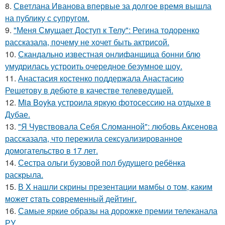
8.
Светлана Иванова впервые за долгое время вышла
на публику с супругом.
9.
"Меня Смущает Доступ к Телу": Регина тодоренко
рассказала, почему не хочет быть актрисой.
10.
Скандально известная онлифанщица бонни блю
умудрилась устроить очередное безумное шоу.
11.
Анастасия костенко поддержала Анастасию
Решетову в дебюте в качестве телеведущей.
12.
Mia Boyka устроила яркую фотосессию на отдыхе в
Дубае.
13.
"Я Чувствовала Себя Сломанной": любовь Аксенова
рассказала, что пережила сексуализированное
домогательство в 17 лет.
14.
Сестра ольги бузовой пол будущего ребёнка
раскрыла.
15.
В X нашли скрины презентации мaмбы о том, каким
может cтaть совpеменный дейтинг.
16.
Самые яркие образы на дорожке премии телеканала
РУ.