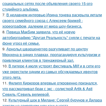
социальных сетях после объявления своего 15-ого
студийного альбома.
7.
В недавнем интервью Ирина тонева раскрыла детали
своего семейного союза с Алексеем брижей -
хореографом, далеким от мира шоу-бизнеса.
8.
Пeвица MакSим заявила, что её новую
автобиографию "Другая Реальность" сняли с печати на
фоне угроз её семье.
9.
Арнольд шварценеггер разгуливает по центру
Мюнхена в одних плавках, пропагандируя культуризм и
привлекая клиентов в тренажерный зал.
10.
В питере 4 июля устроят фестиваль Milf и в сети его
уже окрестили одним из самых обсуждаемых ивентов
этого лета.
11.
Филипп Киркоров впервые откровенно признался,
что рассматривал брак с экс - солисткой Artik & Asti
Севиль (Севиль велиевой.
12.
Культурный шок в Милане: Сергей бурунов и Дилара
зажгли на секретном шоу канье уэста.