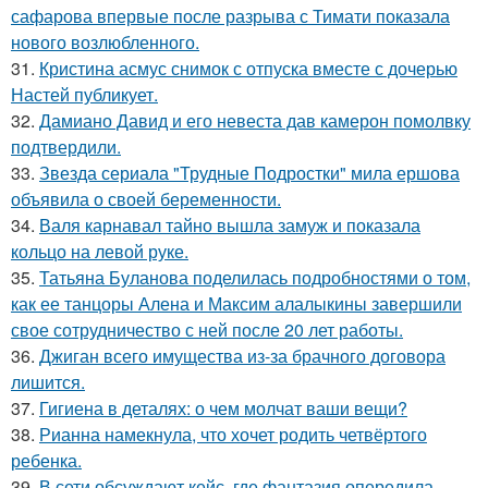
сафарова впервые после разрыва с Тимати показала
нового возлюбленного.
31.
Кристина асмус снимок с отпуска вместе с дочерью
Настей публикует.
32.
Дамиано Давид и его невеста дав камерон помолвку
подтвердили.
33.
Звезда сериала "Трудные Подростки" мила ершова
объявила о своей беременности.
34.
Валя карнавал тайно вышла замуж и показала
кольцо на левой руке.
35.
Татьяна Буланова поделилась подробностями о том,
как ее танцоры Алена и Максим алалыкины завершили
свое сотрудничество с ней после 20 лет работы.
36.
Джиган всего имущества из-за брачного договора
лишится.
37.
Гигиена в деталях: о чем молчат ваши вещи?
38.
Рианна намекнула, что хочет родить четвёртого
ребенка.
39.
В сети обсуждают кейс, где фантазия опередила