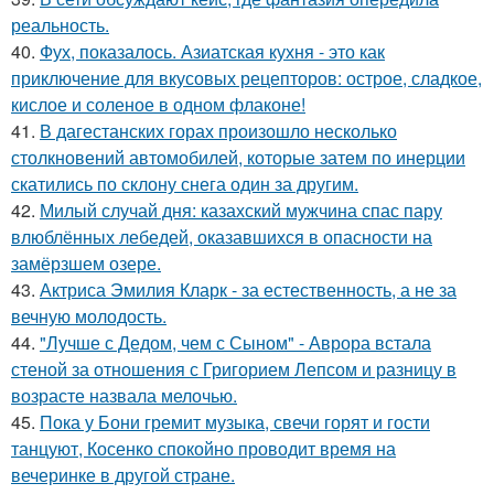
реальность.
40.
Фух, показалось. Азиатская кухня - это как
приключение для вкусовых рецепторов: острое, сладкое,
кислое и соленое в одном флаконе!
41.
В дагестанских горах произошло несколько
столкновений автомобилей, которые затем по инерции
скатились по склону снега один за другим.
42.
Милый случай дня: казахский мужчина спас пару
влюблённых лебедей, оказавшихся в опасности на
замёрзшем озере.
43.
Актриса Эмилия Кларк - за естественность, а не за
вечную молодость.
44.
"Лучше с Дедом, чем с Сыном" - Аврора встала
стеной за отношения с Григорием Лепсом и разницу в
возрасте назвала мелочью.
45.
Пока у Бони гремит музыка, свечи горят и гости
танцуют, Косенко спокойно проводит время на
вечеринке в другой стране.