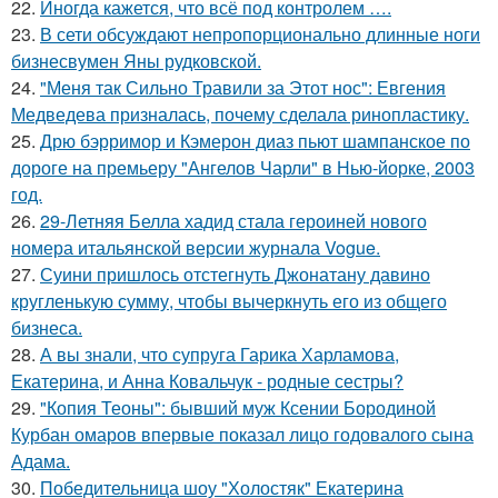
22.
Иногда кажется, что всё под контролем ….
23.
В сети обсуждают непропорционально длинные ноги
бизнесвумен Яны рудковской.
24.
"Меня так Сильно Травили за Этот нос": Евгения
Медведева призналась, почему сделала ринопластику.
25.
Дрю бэрримор и Кэмерон диаз пьют шампанское по
дороге на премьеру "Ангелов Чарли" в Нью-йорке, 2003
год.
26.
29-Летняя Белла хадид стала героиней нового
номера итальянской версии журнала Vogue.
27.
Суини пришлось отстегнуть Джонатану давино
кругленькую сумму, чтобы вычеркнуть его из общего
бизнеса.
28.
А вы знали, что супруга Гарика Харламова,
Екатерина, и Анна Ковальчук - родные сестры?
29.
"Копия Теоны": бывший муж Ксении Бородиной
Курбан омаров впервые показал лицо годовалого сына
Адама.
30.
Победительница шоу "Холостяк" Екатерина