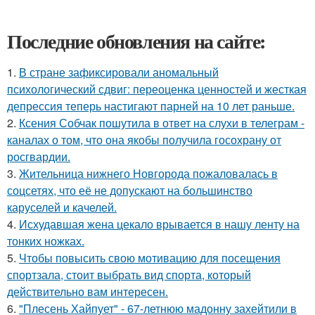
Последние обновления на сайте:
1.
В стране зафиксировали аномальный
психологический сдвиг: переоценка ценностей и жесткая
депрессия теперь настигают парней на 10 лет раньше.
2.
Ксения Собчак пошутила в ответ на слухи в телеграм -
каналах о том, что она якобы получила госохрану от
росгвардии.
3.
Жительница нижнего Новгорода пожаловалась в
соцсетях, что её не допускают на большинство
каруселей и качелей.
4.
Исхудавшая жена цекало врывается в нашу ленту на
тонких ножках.
5.
Чтобы повысить свою мотивацию для посещения
спортзала, стоит выбрать вид спорта, который
действительно вам интересен.
6.
"Плесень Хайпует" - 67-летнюю мадонну захейтили в