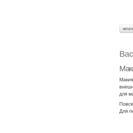
читат
Вас
Маки
Макия
внешн
для м
Повсе
Для п