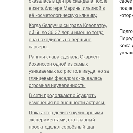
своей
оказалась в центре скандала после
подче
визита блогера Марины ильиной в
котор
её косметологическую клинику.
Когда беллуччи сыграла Клеопатру,
Подго
ей было 36-37 лет, и именно тогда
Перед
она находилась на вершине
Кожа 
карьеры.
увлаж
Ранняя слава сделала Скарлетт
йоханссон одной из самых
узнаваемых актрис голливуда, но за
глянцевым фасадом скрывалась
огромная неуверенность.
В сети продолжают обсуждать
изменения во внешности актрисы.
Пока актёр делится кулинарными
экспериментами, его главный
проект сделал серьёзный шаг