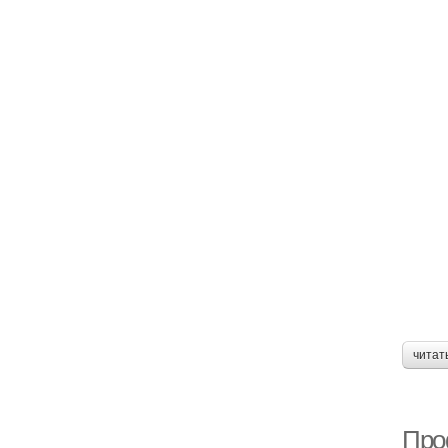
читат
Про