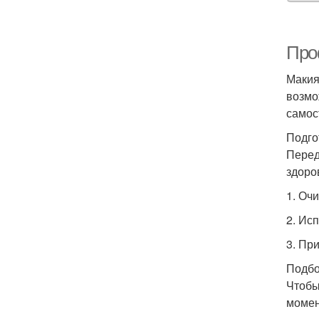
Про
Макия
возмо
самос
Подго
Перед
здоро
1. Очи
2. Ис
3. Пр
Подбо
Чтобы
момен