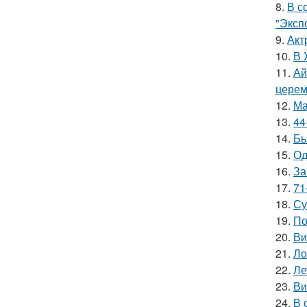
8.
В с
"Эксп
9.
Акт
10.
В 
11.
Ай
церем
12.
Ма
13.
44
14.
Бь
15.
Од
16.
За
17.
71
18.
Су
19.
По
20.
Ви
21.
Ло
22.
Ле
23.
Ви
24.
В 