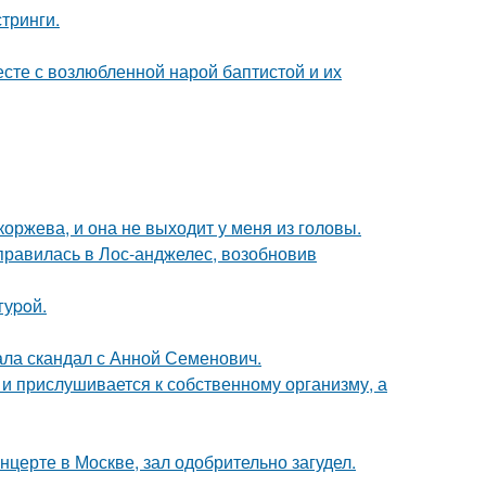
тринги.
есте с возлюбленной нарой баптистой и их
оржева, и она не выходит у меня из головы.
правилась в Лос-анджелес, возобновив
гуpoй.
ла скандал с Анной Семенович.
 и прислушивается к собственному организму, а
нцерте в Москве, зал одобрительно загудел.