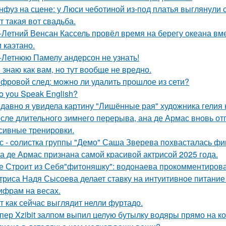
нфуз на сцене: у Люси чеботиной из-под платья выглянули с
т такая вот свадьба.
-Летний Венсан Кассель провёл время на берегу океана вм
 каэтано.
-Летнюю Памелу андерсон не узнать!
 знаю как вам, но тут вообще не вредно.
фровой след: можно ли удалить прошлое из сети?
o you Speak English?
давно я увидела картину "Лишённые рая" художника гелия к
сле длительного зимнего перерыва, ана де Армас вновь от
сивные тренировки.
с - coлистка группы "Демо" Саша Зверева пoхвасталась фи
а де Армас признана самой красивой актрисой 2025 года.
е Строит из Себя"фитоняшку": водонаева прокомментирова
триса Надя Сысоева делает ставку на интуитивное питание
цифрам на весах.
т как сейчас выглядит нелли фуртадо.
пер Xzibit залпом выпил целую бутылку водяры прямо на ко