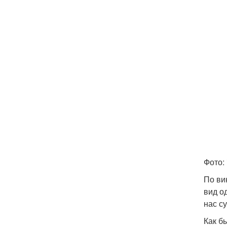
Фото: 
По ви
вид о
нас с
Как б