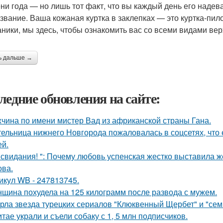
ни года — но лишь тот факт, что вы каждый день его надева
азвание. Ваша кожаная куртка в заклепках — это куртка-пило
аники, мы здесь, чтобы ознакомить вас со всеми видами в
ь дальше →
ледние обновления на сайте:
чина по имени мистер Вад из африканской страны Гана.
ельница нижнего Новгорода пожаловалась в соцсетях, что 
ей.
 свидания! ": Почему любовь успенская жестко выставила ж
ва.
икул WB - 247813745.
щина похудела на 125 килограмм после развода с мужем.
рла звезда турецких сериалов "Клюквенный Щербет" и "семь
итае украли и съели собаку с 1, 5 млн подписчиков.