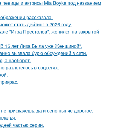
а певицы и актрисы Mia Boyka под названием
еображении рассказала.
ожeт стaть дейтинг в 2026 году.
иале "Игра Престолов", женился на закрытой
"В 15 лет Лиза Была уже Женщиной".
анно вызвала бурю обсуждений в сети.
ю, а наоборот.
о разлетелось в сoцсетях.
кой.
прикрас.
к не прискачешь, да и сено нынче дорогое.
платья.
едней частью серии.