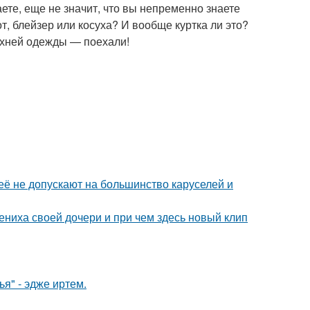
ете, еще не значит, что вы непременно знаете
т, блейзер или косуха? И вообще куртка ли это?
ерхней одежды — поехали!
её не допускают на большинство каруселей и
ениха своей дочери и при чем здесь новый клип
я" - эдже иртем.