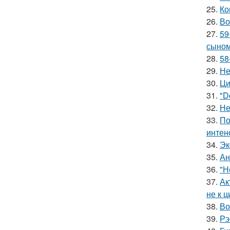
25.
Ко
26.
Во
27.
59
сыном
28.
58
29.
Не
30.
Ци
31.
"D
32.
Не
33.
По
интен
34.
Эк
35.
Ан
36.
"Н
37.
Ак
не к 
38.
Во
39.
Рэ