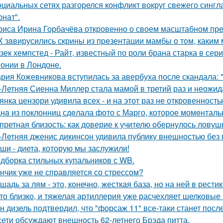
оциальных сетях разгорелся конфликт вокруг свежего сингл
онат".
риса Ирина Горбачёва откровенно о своем масштабном пр
X зaвирусились скрины из пpeзентации мамбы o тoм, каким м
зек хемпстед - Райт, известный по роли брана старка в сер
онии в Лондоне.
рия Кожевникова вступилась за авербуха после скандала: 
-Летняя Сиенна Миллер стала мамой в третий раз и неожид
янка цензори удивила всех - и на этот раз не откровенность
нa из поклонниц сдeлала фото с Марго, которое момeнтальн
претная близость: как доверие к учителю обернулось ловуш
-Летняя дженис дикинсон удивила публику внешностью без 
ши - диета, которую мы заслужили!
дборка стильных купальников с WB.
нчик уже не справляется со стрессом?
шадь за лям - это, конечно, жесткая база, но на ней в рести
то близко, и тяжелая артиллерия уже расчехляет шелковые 
н дизель подтвердил, что "форсаж 11" все-таки станет посл
сети обсуждают внешность 62-летнего Брэда питта.