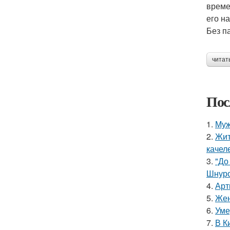
време
его н
Без п
читат
Пос
1.
Муж
2.
Жит
качел
3.
"До
Шнуро
4.
Арт
5.
Жен
6.
Уме
7.
В К