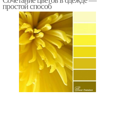
комплиментарное
простой способ
сочетание