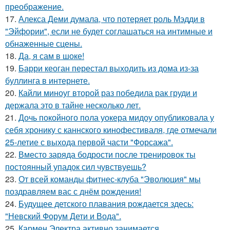
преображение.
17.
Алекса Деми думала, что потеряет роль Мэдди в
"Эйфории", если не будет соглашаться на интимные и
обнаженные сцены.
18.
Да, я сам в шоке!
19.
Барри кеоган перестал выходить из дома из-за
буллинга в интернете.
20.
Кайли миноуг второй раз победила рак груди и
держала это в тайне несколько лет.
21.
Дочь покойного пола уокера мидоу опубликовала у
себя хронику с каннского кинофестиваля, где отмечали
25-летие с выхода первой части "Форсажа".
22.
Вместо заряда бодрости после тренировок ты
постоянный упадок сил чувствуешь?
23.
От всей команды фитнес-клуба "Эволюция" мы
поздравляем вас с днём рождения!
24.
Будущее детского плавания рождается здесь:
"Невский Форум Дети и Вода".
25.
Кармен Электра активно занимается