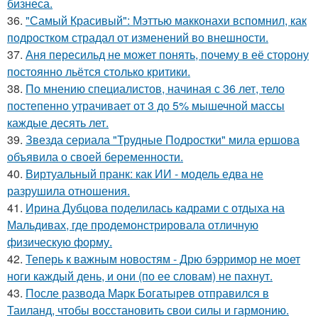
бизнеса.
36.
"Самый Красивый": Мэттью макконахи вспомнил, как
подростком страдал от изменений во внешности.
37.
Аня пересильд не может понять, почему в её сторону
постоянно льётся столько критики.
38.
По мнению специалистов, начиная с 36 лет, тело
постепенно утрачивает от 3 до 5% мышечной массы
каждые десять лет.
39.
Звезда сериала "Трудные Подростки" мила ершова
объявила о своей беременности.
40.
Виртуальный пранк: как ИИ - модель едва не
разрушила отношения.
41.
Ирина Дубцова поделилась кадрами с отдыха на
Мальдивах, где продемонстрировала отличную
физическую форму.
42.
Теперь к важным новостям - Дрю бэрримор не моет
ноги каждый день, и они (по ее словам) не пахнут.
43.
После развода Марк Богатырев отправился в
Таиланд, чтобы восстановить свои силы и гармонию.