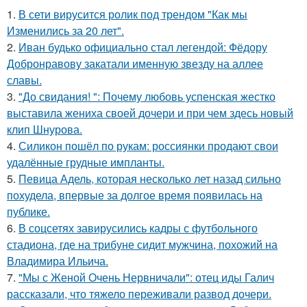
1.
В сети вирусится ролик под трендом "Как мы
Изменились за 20 лет".
2.
Иван будько официально стал легендой: Фёдору
Добронравову закатали именную звезду на аллее
славы.
3.
"До свидания! ": Почему любовь успенская жестко
выставила жениха своей дочери и при чем здесь новый
клип Шнурова.
4.
Силикон пошёл по рукам: россиянки продают свои
удалённые грудные импланты.
5.
Певица Адель, которая несколько лет назад сильно
похудела, впервые за долгое время появилась на
публике.
6.
В соцсетях завирусились кадры с футбольного
стадиона, где на трибуне сидит мужчина, похожий на
Владимира Ильича.
7.
"Мы с Женой Очень Нервничали": отец иды Галич
рассказали, что тяжело переживали развод дочери.