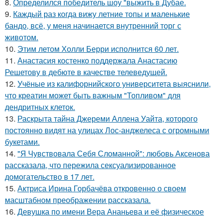
8.
Определился победитель шоу "выжить в Дубае.
9.
Каждый раз когда вижу летние топы и маленькие
бандо, всё, у меня начинается внутренний торг с
животом.
10.
Этим летом Холли Берри исполнится 60 лет.
11.
Анастасия костенко поддержала Анастасию
Решетову в дебюте в качестве телеведущей.
12.
Учёные из калифорнийского университета выяснили,
что креатин может быть важным "Топливом" для
дендритных клеток.
13.
Раскрыта тайна Джереми Аллена Уайта, которого
постоянно видят на улицах Лос-анджелеса с огромными
букетами.
14.
"Я Чувствовала Себя Сломанной": любовь Аксенова
рассказала, что пережила сексуализированное
домогательство в 17 лет.
15.
Актриса Ирина Горбачёва откровенно о своем
масштабном преображении рассказала.
16.
Девушка по имени Вера Ананьева и её физическое