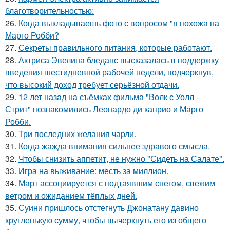
благотворительностью:
26.
Когда выкладываешь фото с вопросом "я похожа на
Марго Робби?
27.
Секреты правильного питания, которые работают.
28.
Актриса Эвелина бледанс высказалась в поддержку
введения шестидневной рабочей недели, подчеркнув,
что высокий доход требует серьёзной отдачи.
29.
12 лет назад на съёмках фильма "Волк с Уолл -
Стрит" познакомились Леонардо ди каприо и Марго
Робби.
30.
Три последних желания чарли.
31.
Когда жажда внимания сильнее здравого смысла.
32.
Чтобы снизить аппетит, не нужно "Сидеть на Салате".
33.
Игра на выживание: месть за миллион.
34.
Март ассоциируется с подтаявшим снегом, свежим
ветром и ожиданием тёплых дней.
35.
Суини пришлось отстегнуть Джонатану давино
кругленькую сумму, чтобы вычеркнуть его из общего