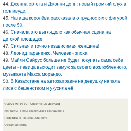
44.
Дженна ортега и Джонни депп: новый громкий слух в
голливуде.
45.
Наташа королёва рассказала о трудностях с фигурой
после 50.
46.
Сначала это выглядело как обычная сцена на
детской площадке.
47.
Сильная и точно независимая женщина!
48.
Леонид тараненко. Человек - эпоха.
49.
Майли Сайрус больше не будет покупать сама себе
цветы - певица выходит замуж за своего возлюбленного,
музыканта Макса морандо.
50.
В Казахстане на автозаправке на девушку напала
лиса с бешенством и укусила её.
© 2026 90-60-90 | Спортивные девушки
Контакты
Пользовательское соглашение
Политика конфидециальности
Обратная связь