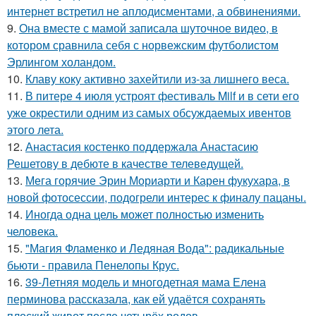
интернет встретил не аплодисментами, а обвинениями.
9.
Она вместе с мамой записала шуточное видео, в
котором сравнила себя с норвежским футболистом
Эрлингом холандом.
10.
Клаву коку активно захейтили из-за лишнего веса.
11.
В питере 4 июля устроят фестиваль Milf и в сети его
уже окрестили одним из самых обсуждаемых ивентов
этого лета.
12.
Анастасия костенко поддержала Анастасию
Решетову в дебюте в качестве телеведущей.
13.
Мега горячие Эрин Мориарти и Карен фукухара, в
новой фотосессии, подогрели интерес к финалу пацаны.
14.
Иногда одна цель может полностью изменить
человека.
15.
"Магия Фламенко и Ледяная Вода": радикальные
бьюти - правила Пенелопы Крус.
16.
39-Летняя модель и многодетная мама Елена
перминова рассказала, как ей удаётся сохранять
плоский живот после четырёх родов.