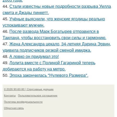
44.
Стали известны новые подробности разрыва Уилла
смита и Джады пинкетт.
45.
Учёные выяснили, что женские ягодицы реально
успокаивают мужчин.
46.
После развода Марк Богатырев отправился в
Таиланд, чтобы восстановить свои силы и гармонию.
47.
Жена Александра цекало, 34-летняя Дарина Эрвин,
удивила подписчиков резкой сменой имиджа.
48.
А ловко он придумал это!
49.
Лолита вместе с Полиной Гагариной теперь
добираются на работу на метро.
50.
Эпоха закончилась "Нулевого Размера".
© 2026 90-60-90 | Спортивные девушки
Контакты
Пользовательское соглашение
Политика конфидециальности
Обратная связь