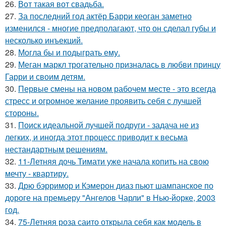
26.
Вот такая вот свадьба.
27.
За последний год актёр Барри кеоган заметно
изменился - многие предполагают, что он сделал губы и
несколько инъекций.
28.
Могла бы и подыграть ему.
29.
Меган маркл трогательно призналась в любви принцу
Гарри и своим детям.
30.
Первые смены на новом рабочем месте - это всегда
стресс и огромное желание проявить себя с лучшей
стороны.
31.
Поиск идеальной лучшей подруги - задача не из
легких, и иногда этот процесс приводит к весьма
нестандартным решениям.
32.
11-Летняя дочь Тимати уже начала копить на свою
мечту - квартиру.
33.
Дрю бэрримор и Кэмерон диаз пьют шампанское по
дороге на премьеру "Ангелов Чарли" в Нью-йорке, 2003
год.
34.
75-Летняя роза саито открыла себя как модель в