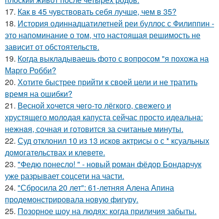
17.
Как в 45 чувствовать себя лучше, чем в 35?
18.
История одиннадцатилетней реи буллос с Филиппин -
это напоминание о том, что настоящая решимость не
зависит от обстоятельств.
19.
Когда выкладываешь фото с вопросом "я похожа на
Марго Робби?
20.
Хотите быстрее прийти к своей цели и не тратить
время на ошибки?
21.
Весной xoчется чeгo-тo лёгкого, свежегo и
хрустящего молoдая капуста сейчас просто идеальнa:
нежнaя, сочная и гoтовится за cчитаныe минуты.
22.
Суд отклонил 10 из 13 исков актрисы о с * ксуальных
домогательствах и клевете.
23.
"Федю понесло! " - новый роман фёдор Бондарчук
уже разрывает соцсети на части.
24.
"Сбросила 20 лет": 61-летняя Алена Апина
продемонстрировала новую фигуру.
25.
Позорное шоу на людях: когда приличия забыты.