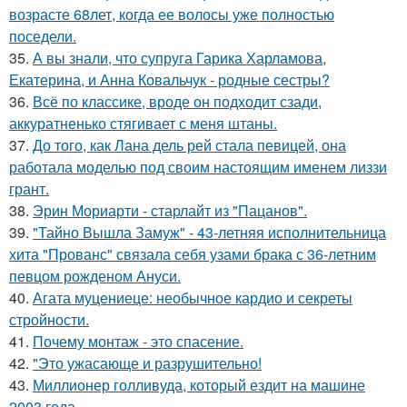
возрасте 68лет, когда ее волосы уже полностью
поседели.
35.
А вы знали, что супруга Гарика Харламова,
Екатерина, и Анна Ковальчук - родные сестры?
36.
Всё по классике, вроде он подходит сзади,
аккуратненько стягивает с меня штаны.
37.
До того, как Лана дель рей стала певицей, она
работала моделью под своим настоящим именем лиззи
грант.
38.
Эрин Мориарти - старлайт из "Пацанов".
39.
"Тайно Вышла Замуж" - 43-летняя исполнительница
хита "Прованс" связала себя узами брака с 36-летним
певцом рожденом Ануси.
40.
Агата муцениеце: необычное кардио и секреты
стройности.
41.
Почему монтаж - это спасение.
42.
"Это ужасающе и разрушительно!
43.
Миллионер голливуда, который ездит на машине
2003 года.