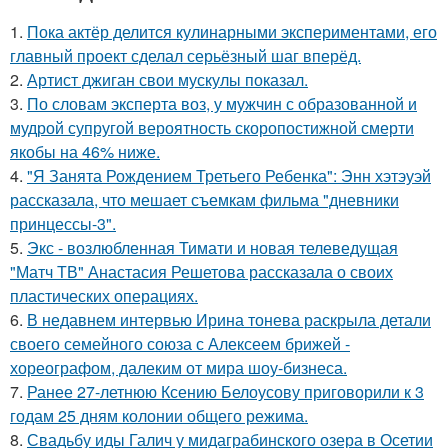
1.
Пока актёр делится кулинарными экспериментами, его
главный проект сделал серьёзный шаг вперёд.
2.
Артист джиган свои мускулы показал.
3.
По словам эксперта воз, у мужчин с образованной и
мудрой супругой вероятность скоропостижной смерти
якобы на 46% ниже.
4.
"Я Занята Рождением Третьего Ребенка": Энн хэтэуэй
рассказала, что мешает съемкам фильма "дневники
принцессы-3".
5.
Экс - возлюбленная Тимати и новая телеведущая
"Матч ТВ" Анастасия Решетова рассказала о своих
пластических операциях.
6.
В недавнем интервью Ирина тонева раскрыла детали
своего семейного союза с Алексеем брижей -
хореографом, далеким от мира шоу-бизнеса.
7.
Ранее 27-летнюю Ксению Белоусову приговорили к 3
годам 25 дням колонии общего режима.
8.
Свадьбу иды Галич у мидаграбинского озера в Осетии