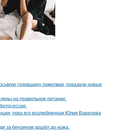
восьмую годовщину помолвки, показали новые
гляды на правильное питание.
фотосессии.
ушки, пока его возлюбленная Юлия Вавилова
еди за бензином дошёл до ножа.