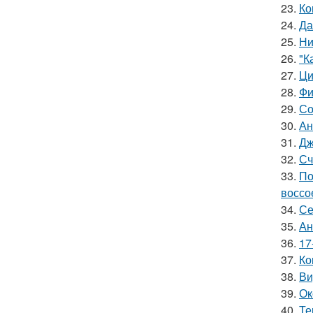
23.
Ко
24.
Да
25.
Ни
26.
"К
27.
Ци
28.
Фи
29.
Со
30.
Ан
31.
Дж
32.
Сч
33.
По
воссо
34.
Се
35.
Ан
36.
17
37.
Ко
38.
Ви
39.
Ок
40.
Те