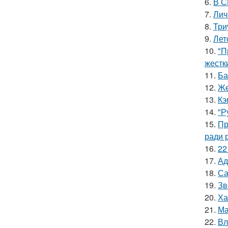
6.
В С
7.
Лич
8.
Три
9.
Лет
10.
"П
жестк
11.
Ба
12.
Же
13.
Кэ
14.
"Р
15.
Пр
ради 
16.
22
17.
Ад
18.
Са
19.
Зв
20.
Ха
21.
Ма
22.
Вл