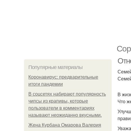
Сор
Отн
Популярные материалы
Семей
Коронавирус: предварительные
Семей
итоги пандемии
В жиз
В соцсетях набирают популярность
Что ж
чипсы из крапивы, которые
пользователи в комментариях
Улучш
называют неожиданно вкусными.
прави
Жена Курбана Омарова Валерия
Уважа