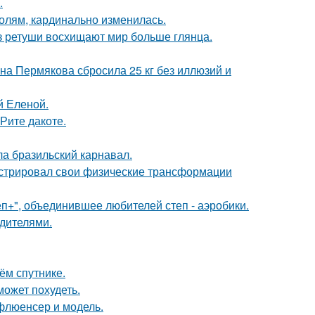
.
олям, кардинально изменилась.
ез ретуши восхищают мир больше глянца.
ана Пермякова сбросила 25 кг без иллюзий и
й Еленой.
Рите дакоте.
ла бразильский карнавал.
стрировал свои физические трансформации
еп+", объединившее любителей степ - аэробики.
одителями.
ём спутнике.
может похудеть.
флюенсер и модель.