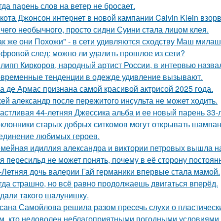
гда парень слов на ветер не бросает.
кота Джонсон интернет в новой кампании Calvin Klein взор
чего необычного, просто сидни Суини стала лицом клея.
ак же они Похожи" - в сети удивляются сходству Маш милаш
фровой след: можно ли удалить прошлое из сети?
липп Киркоров, народный артист России, в интервью назва
временные тенденции в одежде удивление вызывают.
а де Армас признана самой красивой актрисой 2025 года.
ей александр после пережитого инсульта не может ходить.
астливая 44-летняя Джессика альба и ее новый парень 33-
клонники старых добрых ситкомов могут открывать шампанск
единение любимых героев.
мейная идиллия александра и виктории петровых вышла н
я пересильд не может понять, почему в её сторону постоянн
-Летняя дочь валерии Гай германики впервые стала мамой.
гда страшно, но всё равно продолжаешь двигаться вперёд.
дaли тaкого шaлунишку.
сана Самойлова решила разом пресечь слухи о пластическ
м, кто недоволен неблагоприятными погодными условиями з