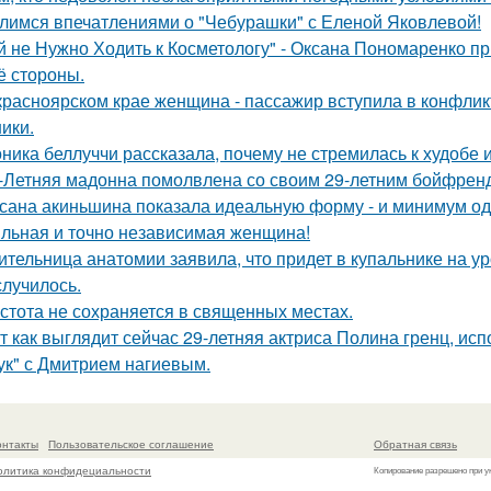
лимся впечатлениями о "Чебурашки" с Еленой Яковлевой!
й не Нужно Ходить к Косметологу" - Оксана Пономаренко при
её стороны.
красноярском крае женщина - пассажир вступила в конфлик
ики.
ника беллуччи рассказала, почему не стремилась к худобе
-Летняя мадонна помолвлена со своим 29-летним бойфрен
сана акиньшина показала идеальную форму - и минимум о
льная и точно независимая женщина!
ительница анатомии заявила, что придет в купальнике на урок
случилось.
стота не сохраняется в священных местах.
т как выглядит сейчас 29-летняя актриса Полина гренц, и
ук" с Дмитрием нагиевым.
онтакты
Пользовательское соглашение
Обратная связь
олитика конфидециальности
Копирование разрешено при у