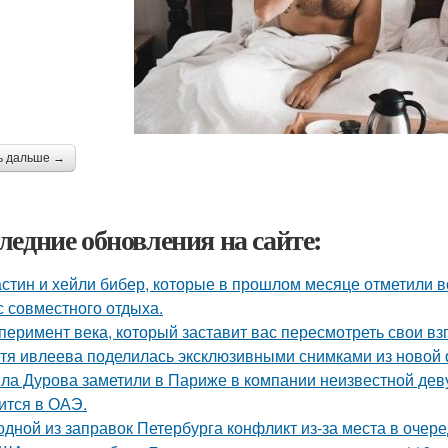
ь дальше →
ледние обновления на сайте:
стин и хейли бибер, которые в прошлом месяце отметили 
с совместного отдыха.
перимент века, который заставит вас пересмотреть свои вз
тя ивлеева поделилась эксклюзивными снимками из новой 
ла Дурова заметили в Париже в компании неизвестной дев
ится в ОАЭ.
одной из заправок Петербурга конфликт из-за места в очер