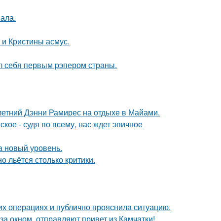
вала.
 и Кристины асмус.
л себя первым рэпером страны.
летний Дэнни Рамирес на отдыхе в Майами.
ое - судя по всему, нас ждет эпичное
а новый уровень.
о льётся столько критики.
их операциях и публично прояснила ситуацию.
а окном, отправляют привет из Камчатки!