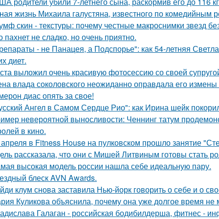
ША родители убили 7-летнего сына, раскормив его до 116 кг
ная жизнь Михаила галустяна, известного по комедийным р
умф скин - текстуры: почему честные макроснимки звезд б
о пахнет не сладко, но очень приятно.
репараты - не Панацея, а Подспорье": как 54-летняя Светл
их диет.
ста выложил очень красивую фотосессию со своей супруго
на влада соколовского неожиданно оправдала его измены 
мерон диас опять за свое!
усский Ангел в Самом Сердце Рио": как Ирина шейк покори
имер невероятной выносливости: Ченнинг татум продемон
ролей в кино.
 апреля в Fitness House на пулковском прошло занятие "Ст
ель рассказала, что они с Мишей Литвиным готовы стать р
мая высокая модель россии нашла себе идеальную пару.
ездный блеск AVN Awards.
йди клум снова заставила Нью-йорк говорить о себе и о сво
рия Куликова объяснила, почему она уже долгое время не 
адислава Галаган - российская бодибилдерша, фитнес - ин