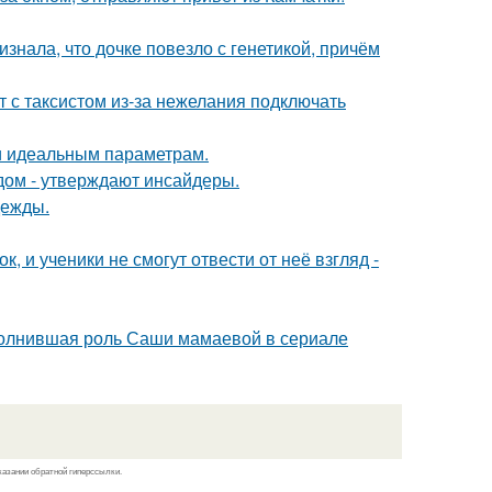
знала, что дочке повезло с генетикой, причём
т с таксистом из-за нежелания подключать
 и идеальным параметрам.
дом - утверждают инсайдеры.
дежды.
, и ученики не смогут отвести от неё взгляд -
сполнившая роль Саши мамаевой в сериале
казании обратной гиперссылки.