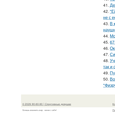
41.
Де
42.
"Е
не с 
43.
В 
наушн
44.
Мо
45.
67
46.
Ок
47.
Си
48.
Уч
так и 
49.
Пу
50.
Во
"Физр
© 2026 90-60-90 | Спортивные девушки
К
П
Хочешь изменить мир - начни с себя!