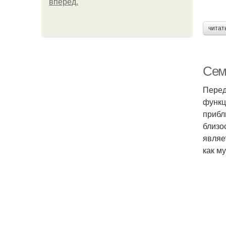
вперёд.
читат
Сем
Перед
функц
прибл
близо
являе
как м