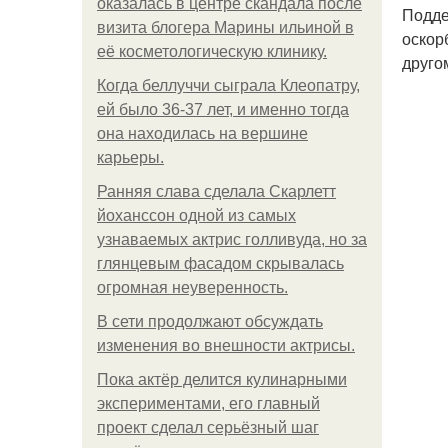
оказалась в центре скандала после
Подде
визита блогера Марины ильиной в
оскор
её косметологическую клинику.
друго
Когда беллуччи сыграла Клеопатру,
ей было 36-37 лет, и именно тогда
она находилась на вершине
карьеры.
Ранняя слава сделала Скарлетт
йоханссон одной из самых
узнаваемых актрис голливуда, но за
глянцевым фасадом скрывалась
огромная неуверенность.
В сети продолжают обсуждать
изменения во внешности актрисы.
Пока актёр делится кулинарными
экспериментами, его главный
проект сделал серьёзный шаг