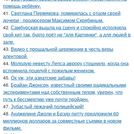
помощь ребёнку.
41.
Светлана Пермякова, помирилась с отцом своей
дочери - продюсером Максимом Скрябиным.
42.
Самбурская вышла на сцену и спокойно исполнила
свой хит так, будто поёт не "для Картинки", а для людей в
зале.
43.
Видео с прощальной церемонии в честь веры
алентовой.
44.
Молодую невесту Лепса аврору стошнило, когда она
вспомнила поцелуй с пожилым женихом.
45.
Ох уж, эти азиатские забавы!
46.
Брайан Джонсон, известный своими радикальными
экспериментами над собственным телом, уверен, что
путь к бессмертию уже почти пройден.
47.
Зубастый лежачий полицейский!
48.
Анджелине Джоли и Брэду питту предложили 60
миллионов долларов за совместные съемки в новом
фильме.