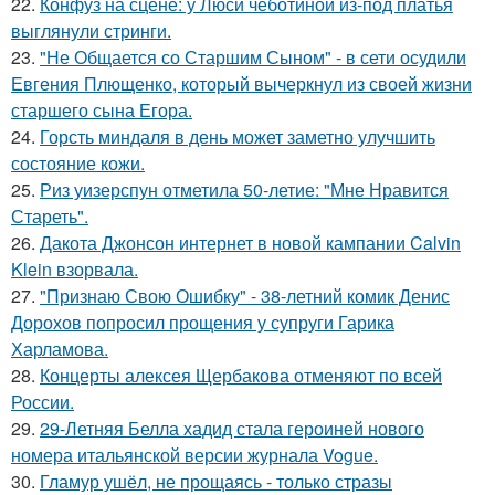
22.
Конфуз на сцене: у Люси чеботиной из-под платья
выглянули стринги.
23.
"Не Общается со Старшим Сыном" - в сети осудили
Евгения Плющенко, который вычеркнул из своей жизни
старшего сына Егора.
24.
Горсть миндаля в день может заметно улучшить
состояние кожи.
25.
Риз уизерспун отметила 50-летие: "Мне Нравится
Стареть".
26.
Дакота Джонсон интернет в новой кампании Calvin
Klein взорвала.
27.
"Признаю Свою Ошибку" - 38-летний комик Денис
Дорохов попросил прощения у супруги Гарика
Харламова.
28.
Концерты алексея Щербакова отменяют по всей
России.
29.
29-Летняя Белла хадид стала героиней нового
номера итальянской версии журнала Vogue.
30.
Гламур ушёл, не прощаясь - только стразы