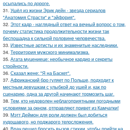
осыпались по дороге.
31.
Ушёл из жизни Эрик дейн - звезда сериалов
"Анатомия Страсти" и "эйфория".
32.
Этот кадр - наглядный ответ на вечный вопрос о том,
почему статистика продолжительности жизни так
беспощадна к сильной половине человечества.
33.
Известные артисты и их знаменитые наследники.
34.
Территория мужского минимализма.
35.
Агата муцениеце: необычное кардио и секреты
стройности.
36.
Сказал жене: "Я на Баскет".
37.
Африканский бро гуляет по Польше, подходит к
местным девушкам с улыбкой до ушей и, как по
сценарию, одна за другой начинают тормозить шаг.
38.
Тем, кто недоволен неблагоприятными погодными
условиями за окном, отправляют привет из Камчатки!
39.
Мэтт Деймон для роли должен был добиться
худощавого, но поджарого телосложения.
40.
Врач решил бросить вызов стихии, чтобы прийти на