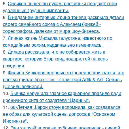
5.
Силикон пошёл по рукам: россиянки продают свои
удалённые грудные импланты.
6.
В недавнем интервью Ирина тонева раскрыла детали
своего семейного союза с Алексеем брижей -
хореографом, далеким от мира шоу-бизнеса.
7.
Личная жизнь Михаила галустяна, известного по
комедийным ролям, кардинально изменилась.
8.
Дилара рассказала, что не собирается жить в
квартире, которую Егор крид подарил ей на день
рождения.
9.
Филипп Киркоров впервые откровенно признался, что
рассматривал брак с экс - солисткой Artik & Asti Севиль
(Севиль велиевой.
10.
Бьянка нарушила главное карьерное правило ради
ироничного хита от создателя "Царицы".
11.
68-Летняя Шэрон стоун вспомнила, как создавался
ее образ для культовой сцены допроса в "Основном
Инстинкте".
12.
Энн хэтэуэй впервые публично поделилась личной