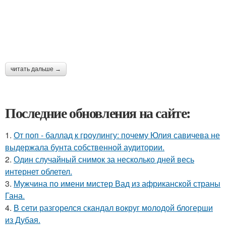
читать дальше →
Последние обновления на сайте:
1.
От поп - баллад к гроулингу: почему Юлия савичева не
выдержала бунта собственной аудитории.
2.
Один случайный снимок за несколько дней весь
интернет облетел.
3.
Мужчина по имени мистер Вад из африканской страны
Гана.
4.
В сети разгорелся скандал вокруг молодой блогерши
из Дубая.