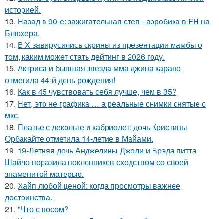
историей.
13.
Назад в 90-е: зажигательная степ - аэробика в FH на
Блюхера.
14.
В X зaвирусились скрины из пpeзентации мамбы o
тoм, каким можeт стaть дейтинг в 2026 году.
15.
Актриса и бывшая звезда мма джина карано
отметила 44-й день рождения!
16.
Как в 45 чувствовать себя лучше, чем в 35?
17.
Нет, это не графика … а реальные снимки снятые с
мкс.
18.
Платье с декольте и кабриолет: дочь Кристины
Орбакайте отметила 14-летие в Майами.
19.
19-Летняя дочь Анджелины Джоли и Брэда питта
Шайло поразила поклонников сходством со своей
знаменитой матерью.
20.
Хайп любой ценой: когда просмотры важнее
достоинства.
21.
"Что с носом?