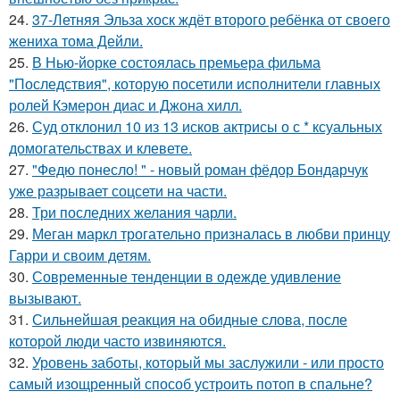
24.
37-Летняя Эльза хоск ждёт второго ребёнка от своего
жениха тома Дейли.
25.
В Нью-йорке состоялась премьера фильма
"Последствия", которую посетили исполнители главных
ролей Кэмерон диас и Джона хилл.
26.
Суд отклонил 10 из 13 исков актрисы о с * ксуальных
домогательствах и клевете.
27.
"Федю понесло! " - новый роман фёдор Бондарчук
уже разрывает соцсети на части.
28.
Три последних желания чарли.
29.
Меган маркл трогательно призналась в любви принцу
Гарри и своим детям.
30.
Современные тенденции в одежде удивление
вызывают.
31.
Сильнейшая реакция на обидные слова, после
которой люди часто извиняются.
32.
Уровень заботы, который мы заслужили - или просто
самый изощренный способ устроить потоп в спальне?