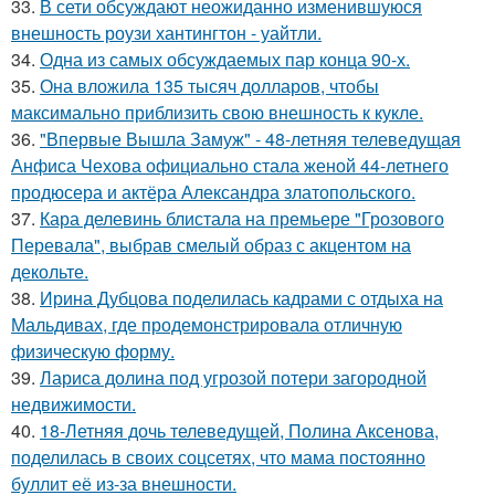
33.
В сети обсуждают неожиданно изменившуюся
внешность роузи хантингтон - уайтли.
34.
Одна из самых обсуждаемых пар конца 90-х.
35.
Она вложила 135 тысяч долларов, чтобы
максимально приблизить свою внешность к кукле.
36.
"Впервые Вышла Замуж" - 48-летняя телеведущая
Анфиса Чехова официально стала женой 44-летнего
продюсера и актёра Александра златопольского.
37.
Кара делевинь блистала на премьере "Грозового
Перевала", выбрав смелый образ с акцентом на
декольте.
38.
Ирина Дубцова поделилась кадрами с отдыха на
Мальдивах, где продемонстрировала отличную
физическую форму.
39.
Лариса долина под угрозой потери загородной
недвижимости.
40.
18-Летняя дочь телеведущей, Полина Аксенова,
поделилась в своих соцсетях, что мама постоянно
буллит её из-за внешности.