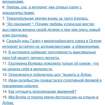
женщинами.
6.
Любовь зла, а интернет уже открыл папку с
доказательствами.
7.
Тяжелобольная лерчек вновь за танго взялась.
8.
"До свидания! ": Почему любовь успенская жестко
выставила жениха своей дочери и при чем здесь новый
клип Шнурова.
9.
Свадьбу иды Галич у мидаграбинского озера в Осетии
интернет встретил не аплодисментами, а обвинениями.
10.
В интернете набирает популярность максимально
простой рецепт летнего десерта.
11.
Екатерина Волкова пожалела только об одном - что
не ценила себя в молодости.
12.
Определился победитель шоу "выжить в Дубае.
13.
Иван охлобыстин похвастался спортивной формой в
преддверии юбилея.
14.
Как улучшить координацию движений?
15.
Mia Boyka устроила яркую фотосессию на отдыхе в
Дубае.