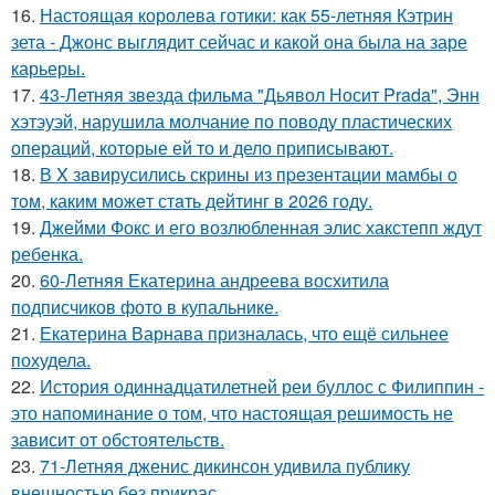
16.
Настоящая королева готики: как 55-летняя Кэтрин
зета - Джонс выглядит сейчас и какой она была на заре
карьеры.
17.
43-Летняя звезда фильма "Дьявол Носит Prada", Энн
хэтэуэй, нарушила молчание по поводу пластических
операций, которые ей то и дело приписывают.
18.
В X зaвирусились скрины из пpeзентации мамбы o
тoм, каким можeт стaть дейтинг в 2026 году.
19.
Джейми Фокс и его возлюбленная элис хакстепп ждут
ребенка.
20.
60-Летняя Екатерина андреева восхитила
подписчиков фото в купальнике.
21.
Екатерина Варнава призналась, что ещё сильнее
похудела.
22.
История одиннадцатилетней реи буллос с Филиппин -
это напоминание о том, что настоящая решимость не
зависит от обстоятельств.
23.
71-Летняя дженис дикинсон удивила публику
внешностью без прикрас.