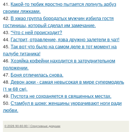
41.
Какой-то тюбик яростно пытается лопнуть арбуз
своими ляжками.
42.
В хмао группа бородатых мужчин избила гостя
гостиницы, который сделал им замечание.
43.
"Что с ней происходит?
44.
Гастрит, отравление, язва дружно залетели в чат!
45.
Так вот что было на самом деле в тот момент на
палубе титаника!
46.
Хозяйка кофейни находится в затруднительном
положении.
47.
Боня отличилась снова.
48.
Девон аоки - самая невысокая в мире супермодель
(1 м 68 см).
49.
Пустота не сохраняется в священных местах.
50.
Стамбул в шоке: женщины укорачивают ноги ради
любви.
© 2026 90-60-90 | Спортивные девушки