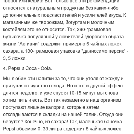
творог или кефир! Вот только все эти рекомендации
относятся к натуральным продуктам без каких-либо
дополнительных подсластителей и усилителей вкуса. К
магазинным же творожкам, йогуртам и молочным
коктейлям это не относится. Так, 290-граммовая
бутылочка популярной у любителей здорового образа
жизни "Активии" содержит примерно 6 чайных ложек
сахара, а 130-граммовая упаковка "даниссимо персик" -
3, 5 ложки.
4. Pepsi и Coca - Cola.
Мы любим эти напитки за то, что они утоляют жажду и
притупляют чувство голода. Но и тот и другой эффект
длится недолго, и уже спустя 10-15 минут мы снова
хотим пить и есть. Вот так незаметно в наш организм
поступают лишние калории, которые затем
откладываются в складки на нашей талии. Откуда они
берутся? Конечно, из сахара! Так, маленькая баночка
Pepsi объемом 0, 33 литра содержит 8 чайных ложек